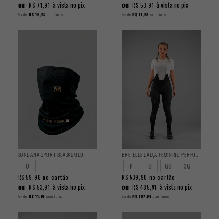
ou
ou
à vista no pix
à vista no pix
R$ 71,91
R$ 53,91
5x
de
R$ 15,98
sem juros
5x
de
R$ 11,98
sem juros
BANDANA SPORT BLACKGOLD
BRETELLE CALÇA FEMININO PERFORMANCE
U
P
G
GG
3G
no cartão
no cartão
R$ 59,90
R$ 539,90
ou
ou
à vista no pix
à vista no pix
R$ 53,91
R$ 485,91
5x
de
R$ 11,98
sem juros
5x
de
R$ 107,98
sem juros