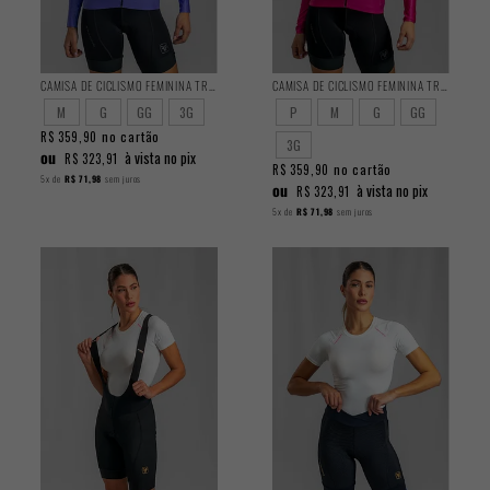
CAMISA DE CICLISMO FEMININA TRAINING MANGA LONGA HORTÊNSIA
CAMISA DE CICLISMO FEMININA TRAINING MANGA LONGA CANDY
M
G
GG
3G
P
M
G
GG
no cartão
R$ 359,90
3G
ou
à vista no pix
R$ 323,91
no cartão
R$ 359,90
5x
de
R$ 71,98
sem juros
ou
à vista no pix
R$ 323,91
5x
de
R$ 71,98
sem juros