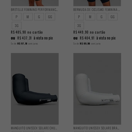
BRETELLE FEMININO PERFORMANCE 2025
BERMUDA DE CICLISMO FEMININA PERFORMANCE 2025
P
M
G
GG
P
M
G
GG
3G
3G
no cartão
no cartão
R$ 485,90
R$ 449,90
ou
ou
à vista no pix
à vista no pix
R$ 437,31
R$ 404,91
5x
de
R$ 97,18
sem juros
5x
de
R$ 89,98
sem juros
MANGUITO UNISSEX SOLARE CHUMBO
MANGUITO UNISSEX SOLARE BRANCO