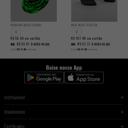
BANDANA MASC CHAINS
MEIA MASC CLUSTER
U
U
no cartão
no cartão
R$ 59,90
R$ 107,90
ou
ou
à vista no pix
à vista no pix
R$ 53,91
R$ 97,11
5x
de
R$ 11,98
sem juros
5x
de
R$ 21,58
sem juros
Baixe nosso App
Institucional
Atendimento
Certificados