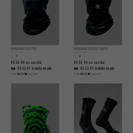
BANDANA CLUSTER
BANDANA UNISSEX BASIC
U
U
no cartão
no cartão
R$ 59,90
R$ 59,90
ou
ou
à vista no pix
à vista no pix
R$ 53,91
R$ 53,91
5x
de
R$ 11,98
sem juros
5x
de
R$ 11,98
sem juros