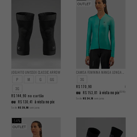
OUTLET
JOELHITO UNISSEX CLASSIC ARROW
CAMISA FEMININA MANGA LONGA TRAINING GRACEFUL
P
M
G
GG
3G
R$ 170,90
R$
3G
ou
374,90
à vista no pix
R$ 153,81
no cartão
R$ 144,90
5x
de
R$ 34,18
sem juros
ou
à vista no pix
R$ 130,41
5x
de
R$ 28,98
sem juros
54%
OUTLET