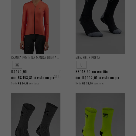
CAMISA FEMININA MANGA LONGA TRAINING LIVING
MEIA HELIX PRETA
3G
U
no cartão
R$ 170,90
R$
R$ 118,90
ou
374,90
ou
à vista no pix
à vista no pix
R$ 153,81
R$ 107,01
5x
de
R$ 34,18
sem juros
5x
de
R$ 23,78
sem juros