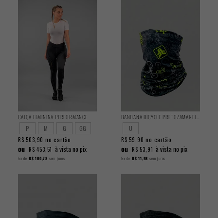
CALÇA FEMININA PERFORMANCE
BANDANA BICYCLE PRETO/AMARELO
P
M
G
GG
U
no cartão
no cartão
R$ 503,90
R$ 59,90
ou
ou
à vista no pix
à vista no pix
R$ 453,51
R$ 53,91
5x
de
R$ 100,78
sem juros
5x
de
R$ 11,98
sem juros