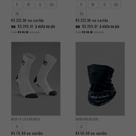
P
M
G
GG
P
M
G
GG
3G
3G
no cartão
no cartão
R$ 332,90
R$ 332,90
ou
ou
à vista no pix
à vista no pix
R$ 299,61
R$ 299,61
5x
de
R$ 66,58
sem juros
5x
de
R$ 66,58
sem juros
MEIA FF LISA BRANCA
BANDANA BLACK
U
U
no cartão
no cartão
R$ 79,90
R$ 59,90