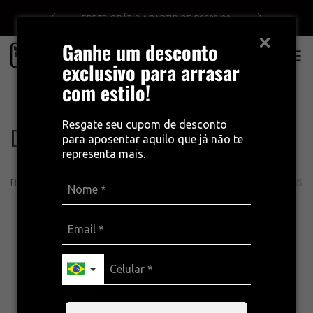
DE R$499
FRETE GRÁTIS A PARTIR DE R$399,00
Ganhe um desconto
0
exclusivo para arrasar
com estilo!
INÍCIO
DESEMPENHO É PRIORIDADE - FEMININO
Resgate seu cupom de desconto
Desempenho é prioridade - Feminino
para aposentar aquilo que já não te
representa mais.
FILTROS
ORDENAÇÃO
32 PRODUTOS