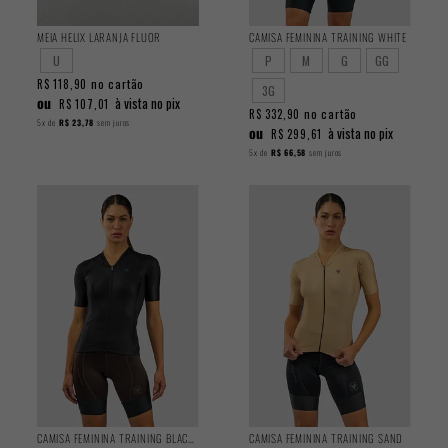
MEIA HELIX LARANJA FLUOR
CAMISA FEMININA TRAINING WHITE
U
P
M
G
GG
no cartão
R$ 118,90
3G
ou
à vista no pix
R$ 107,01
no cartão
R$ 332,90
5x
de
R$ 23,78
sem juros
ou
à vista no pix
R$ 299,61
5x
de
R$ 66,58
sem juros
CAMISA FEMININA TRAINING BLACKOUT
CAMISA FEMININA TRAINING SAND