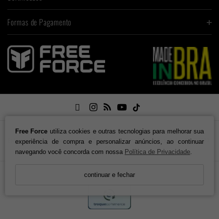
Formas de Pagamento

Free Force
utiliza cookies e outras tecnologias para melhorar sua
Free Force / CNPJ: 01.701.348/0003-30
Endereço: Rua XV de Novembro, 6633 - Galpão 4. Testo Central. Pomerode - SC, 89107-
experiência de compra e personalizar anúncios, ao continuar
000
navegando você concorda com nossa
Política de Privacidade
.
continuar e fechar