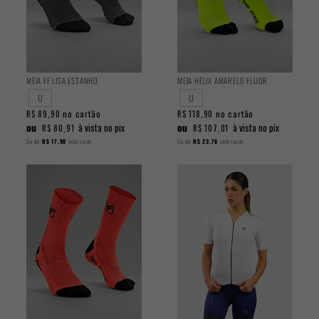
MEIA FF LISA ESTANHO
MEIA HELIX AMARELO FLUOR
U
U
no cartão
no cartão
R$ 89,90
R$ 118,90
ou
ou
à vista no pix
à vista no pix
R$ 80,91
R$ 107,01
5x
de
R$ 17,98
sem juros
5x
de
R$ 23,78
sem juros