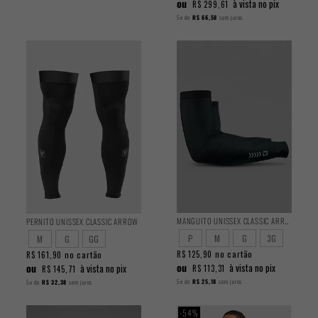
ou
à vista no pix
R$ 299,61
5x
de
R$ 66,58
sem juros
MANGUITO UNISSEX CLASSIC ARROW
PERNITO UNISSEX CLASSIC ARROW
P
M
G
3G
M
G
GG
no cartão
no cartão
R$ 125,90
R$ 161,90
ou
ou
à vista no pix
à vista no pix
R$ 113,31
R$ 145,71
5x
de
R$ 25,18
sem juros
5x
de
R$ 32,38
sem juros
54%