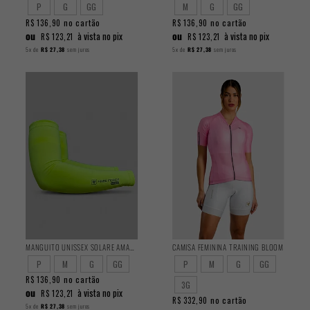
P
G
GG
M
G
GG
no cartão
no cartão
R$ 136,90
R$ 136,90
ou
ou
à vista no pix
à vista no pix
R$ 123,21
R$ 123,21
5x
de
R$ 27,38
sem juros
5x
de
R$ 27,38
sem juros
MANGUITO UNISSEX SOLARE AMARELO FLUOR
CAMISA FEMININA TRAINING BLOOM
P
M
G
GG
P
M
G
GG
no cartão
R$ 136,90
3G
ou
à vista no pix
R$ 123,21
no cartão
R$ 332,90
5x
de
R$ 27,38
sem juros