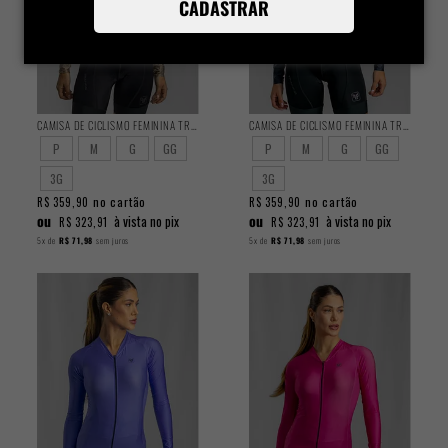
CADASTRAR
CAMISA DE CICLISMO FEMININA TRAINING MANGA LONGA MASCAVO
CAMISA DE CICLISMO FEMININA TRAINING MANGA LONGA GRAVITY
P
M
G
GG
P
M
G
GG
3G
3G
no cartão
no cartão
R$ 359,90
R$ 359,90
ou
ou
à vista no pix
à vista no pix
R$ 323,91
R$ 323,91
5x
de
R$ 71,98
sem juros
5x
de
R$ 71,98
sem juros