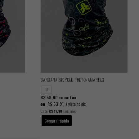
BANDANA BICYCLE PRETO/AMARELO
U
R$ 59,90
no cartão
ou
R$ 53,91
à vista no pix
5x
de
R$ 11,98
sem juros
Compra rápida