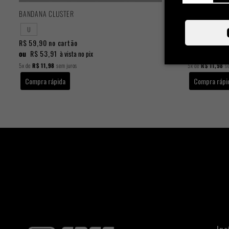
BANDANA CLUSTER
BANDANA UNI
U
U
R$ 59,90
no cartão
R$ 59,90
no 
ou
R$ 53,91
ou
R$ 53,91
à vista no pix
5x
de
R$ 11,98
sem juros
5x
de
R$ 11,98
se
Compra rápida
Compra rápi