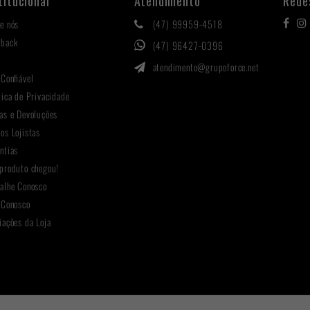
titucional
Atendimento
Rede
e nós
(47) 99959-4518
hback
(47) 96427-0396
g
atendimento@grupoforce.net
 Confiável
tica de Privacidade
as e Devoluções
os Lojistas
ntias
produto chegou!
alhe Conosco
 Conosco
iações da Loja