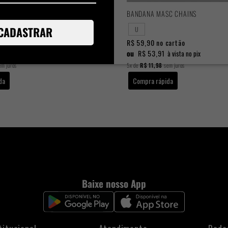
SSEX BASIC
BANDANA MASC CHAINS
CADASTRAR
U
cartão
R$ 59,90
no cartão
ou
R$ 53,91
à vista no pix
à vista no pix
m juros
5x
de
R$ 11,98
sem juros
da
Compra rápida
Baixe nosso App