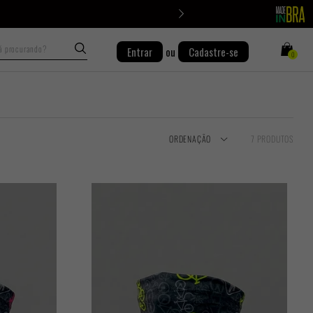
Busca
Entrar
ou
Cadastre-se
0
ORDENAÇÃO
7 PRODUTOS