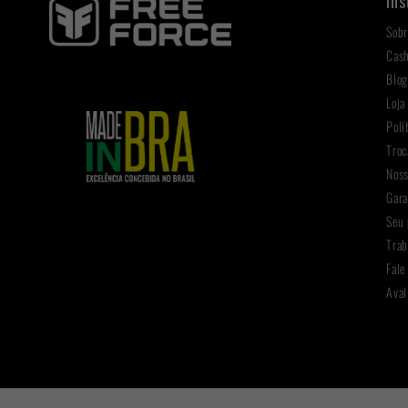
Ins
Sobr
Cas
Blo
Loja
Polí
Troc
Noss
Gara
Seu 
Trab
Fale
Aval