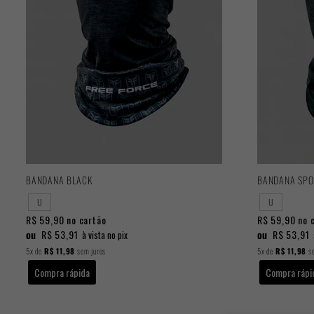
BANDANA BLACK
BANDANA SPO
U
U
R$ 59,90
no cartão
R$ 59,90
no 
ou
R$ 53,91
ou
R$ 53,91
à vista no pix
5x
de
R$ 11,98
sem juros
5x
de
R$ 11,98
se
Compra rápida
Compra rápi