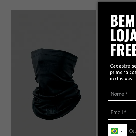
BEM
LOJA
FRE
Cadastre-s
primeira c
exclusivas!