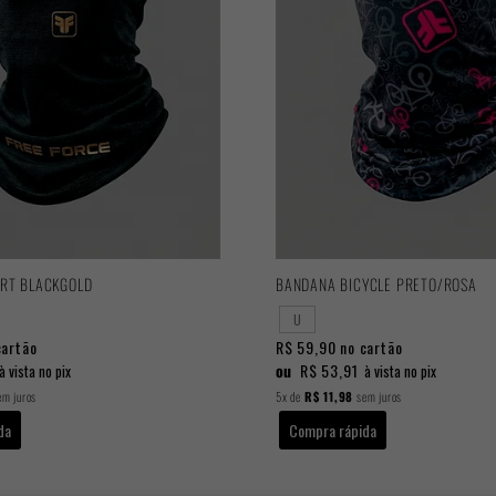
RT BLACKGOLD
BANDANA BICYCLE PRETO/ROSA
U
cartão
R$ 59,90
no cartão
ou
R$ 53,91
à vista no pix
à vista no pix
m juros
5x
de
R$ 11,98
sem juros
da
Compra rápida