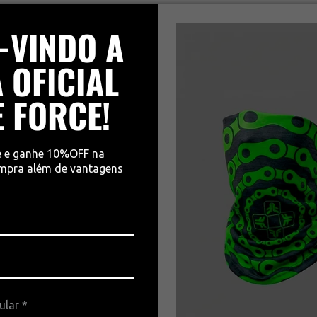
-VINDO A
 OFICIAL
E FORCE!
e e ganhe 10%OFF na
ompra além de vantagens