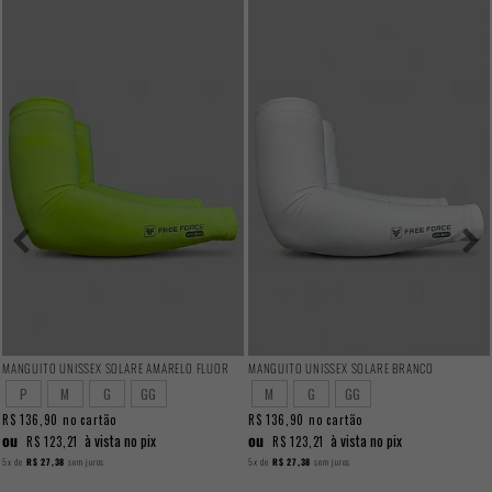
MANGUITO UNISSEX SOLARE AMARELO FLUOR
MANGUITO UNISSEX SOLARE BRANCO
P
M
G
GG
M
G
GG
R$ 136,90
no cartão
R$ 136,90
no cartão
ou
ou
à vista no pix
à vista no pix
R$ 123,21
R$ 123,21
5x
de
R$ 27,38
sem juros
5x
de
R$ 27,38
sem juros