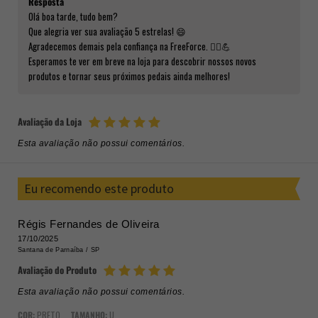
Resposta
Olá boa tarde, tudo bem?
Que alegria ver sua avaliação 5 estrelas! 😄
Agradecemos demais pela confiança na FreeForce. 🚴‍♂️💪
Esperamos te ver em breve na loja para descobrir nossos novos
produtos e tornar seus próximos pedais ainda melhores!
Avaliação da Loja
Esta avaliação não possui comentários.
Eu recomendo este produto
Régis Fernandes de Oliveira
17/10/2025
Santana de Parnaíba /
SP
Avaliação do Produto
Esta avaliação não possui comentários.
COR:
PRETO
TAMANHO:
U