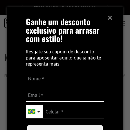
DE R$499
FRETE GRÁTIS A PARTIR DE R$399,00
Ganhe um desconto
0
exclusivo para arrasar
com estilo!
INÍCIO
COLEÇÕES
PERFORMANCE
MASCULINO
Resgate seu cupom de desconto
MASCULINO
para aposentar aquilo que já não te
representa mais.
FILTROS
ORDENAÇÃO
4 PRODUTOS