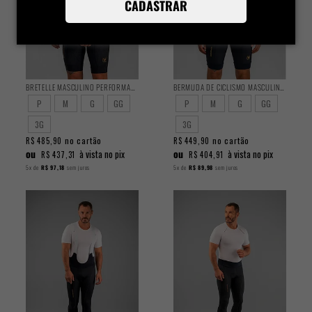
CADASTRAR
BRETELLE MASCULINO PERFORMANCE 2025
BERMUDA DE CICLISMO MASCULINA PERFORMANCE 2025
P
M
G
GG
P
M
G
GG
3G
3G
no cartão
no cartão
R$ 485,90
R$ 449,90
ou
ou
à vista no pix
à vista no pix
R$ 437,31
R$ 404,91
5x
de
R$ 97,18
sem juros
5x
de
R$ 89,98
sem juros