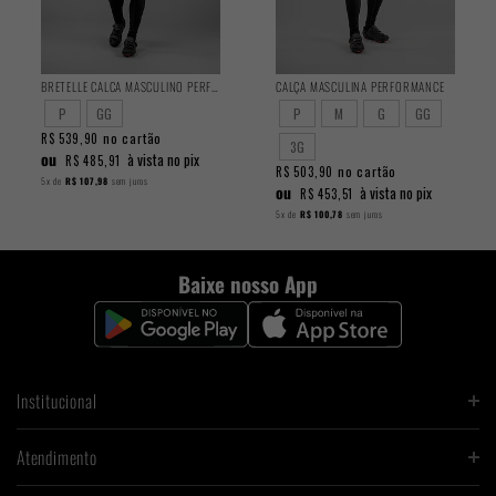
BRETELLE CALCA MASCULINO PERFORMANCE
CALÇA MASCULINA PERFORMANCE
P
GG
P
M
G
GG
no cartão
R$ 539,90
3G
ou
à vista no pix
R$ 485,91
no cartão
R$ 503,90
5x
de
R$ 107,98
sem juros
ou
à vista no pix
R$ 453,51
5x
de
R$ 100,78
sem juros
Baixe nosso App
Institucional
Atendimento