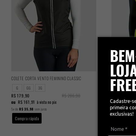
BEM
LOJA
FRE
COLETE CORTA VENTO FEMININO CLASSIC
COLETE CORTA
G
GG
3G
P
M
R$ 179,90
R$ 286,90
R$ 179,90
Cadastre-s
ou
R$ 161,91
ou
R$ 161,91
à vista no pix
primeira c
5x
de
R$ 35,98
sem juros
5x
de
R$ 35,98
s
exclusivas!
Compra rápida
Compra rápi