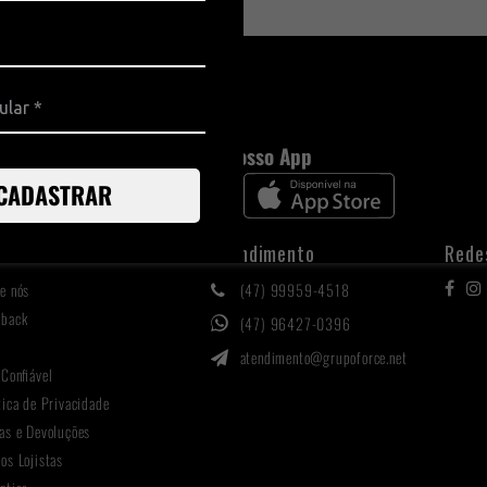
Baixe nosso App
CADASTRAR
titucional
Atendimento
Rede
e nós
(47) 99959-4518
hback
(47) 96427-0396
g
atendimento@grupoforce.net
 Confiável
tica de Privacidade
as e Devoluções
os Lojistas