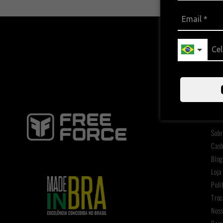
Ins
Sobr
Cas
Blo
Loja
Polí
Troc
Noss