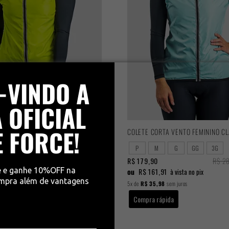
-VINDO A
 OFICIAL
E FORCE!
 VENTO FEMININO CLASSIC
COLETE CORTA VENTO FEMININO CL
G
GG
3G
P
M
G
GG
3G
R$ 286,90
R$ 179,90
R$ 2
e e ganhe 10%OFF na
ou
R$ 161,91
à vista no pix
à vista no pix
ompra além de vantagens
em juros
5x
de
R$ 35,98
sem juros
da
Compra rápida