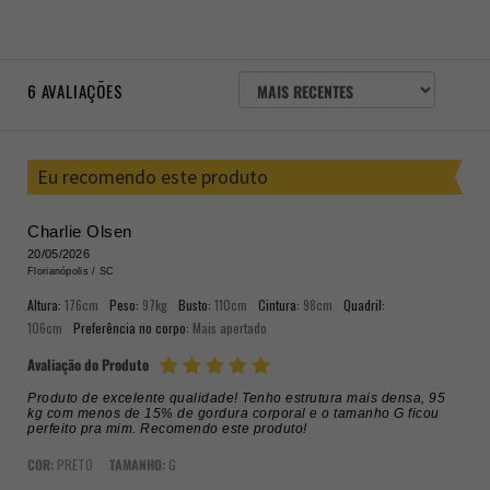
ORDENAR
6
AVALIAÇÕES
AVALIAÇÕES
POR
Eu recomendo este produto
Charlie Olsen
20/05/2026
Florianópolis /
SC
Altura:
176cm
Peso:
97kg
Busto:
110cm
Cintura:
98cm
Quadril:
106cm
Preferência no corpo:
Mais apertado
Avaliação do Produto
Produto de excelente qualidade! Tenho estrutura mais densa, 95
kg com menos de 15% de gordura corporal e o tamanho G ficou
perfeito pra mim. Recomendo este produto!
COR:
PRETO
TAMANHO:
G