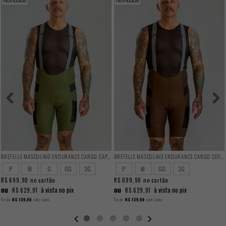
BRETELLE MASCULINO ENDURANCE CARGO CAPER
BRETELLE MASCULINO ENDURANCE CARGO COFFEE
P
M
G
GG
3G
P
M
GG
3G
R$ 699,90
no cartão
R$ 699,90
no cartão
ou
ou
à vista no pix
à vista no pix
R$ 629,91
R$ 629,91
5x
de
R$ 139,98
sem juros
5x
de
R$ 139,98
sem juros