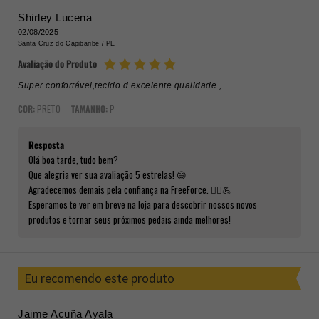
Shirley Lucena
02/08/2025
Santa Cruz do Capibaribe /
PE
Avaliação do Produto
Super confortável,tecido d excelente qualidade ,
COR:
PRETO
TAMANHO:
P
Resposta
Olá boa tarde, tudo bem?
Que alegria ver sua avaliação 5 estrelas! 😄
Agradecemos demais pela confiança na FreeForce. 🚴‍♂️💪
Esperamos te ver em breve na loja para descobrir nossos novos
produtos e tornar seus próximos pedais ainda melhores!
Eu recomendo este produto
Jaime Acuña Ayala