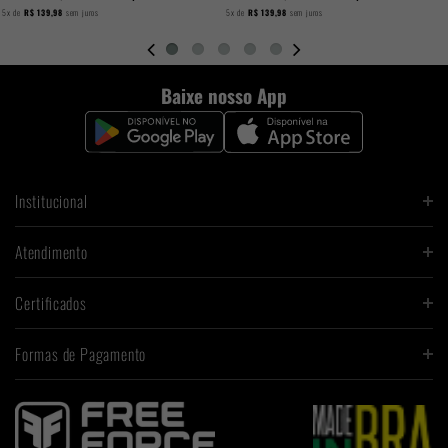
5x
de
R$ 139,98
sem juros
5x
de
R$ 139,98
sem juros
Baixe nosso App
Institucional
Atendimento
Certificados
Formas de Pagamento