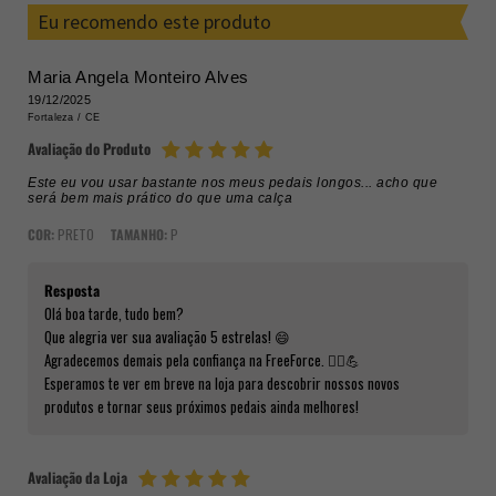
Eu recomendo este produto
Maria Angela Monteiro Alves
19/12/2025
Fortaleza /
CE
Avaliação do Produto
Este eu vou usar bastante nos meus pedais longos... acho que
será bem mais prático do que uma calça
COR:
PRETO
TAMANHO:
P
Resposta
Olá boa tarde, tudo bem?
Que alegria ver sua avaliação 5 estrelas! 😄
Agradecemos demais pela confiança na FreeForce. 🚴‍♂️💪
Esperamos te ver em breve na loja para descobrir nossos novos
produtos e tornar seus próximos pedais ainda melhores!
Avaliação da Loja