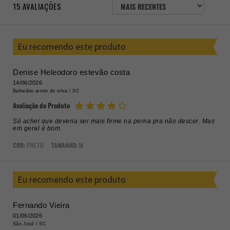
ORDENAR
15
AVALIAÇÕES
AVALIAÇÕES
POR
Eu recomendo este produto
Denise Heleodoro estevão costa
14/06/2026
Balneário arroio do silva /
SC
Avaliação do Produto
Só achei que deveria ser mais firme na perna pra não descer. Mas
em geral é bom.
COR:
PRETO
TAMANHO:
M
Eu recomendo este produto
Fernando Vieira
01/06/2026
São José /
SC