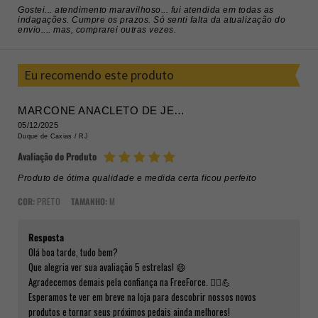
Gostei... atendimento maravilhoso... fui atendida em todas as
indagações. Cumpre os prazos. Só senti falta da atualização do
envio.... mas, comprarei outras vezes.
Eu recomendo este produto
MARCONE ANACLETO DE JESUS ROCHA ROCHA
05/12/2025
Duque de Caxias /
RJ
Avaliação do Produto
Produto de ótima qualidade e medida certa ficou perfeito
COR:
PRETO
TAMANHO:
M
Resposta
Olá boa tarde, tudo bem?
Que alegria ver sua avaliação 5 estrelas! 😄
Agradecemos demais pela confiança na FreeForce. 🚴‍♂️💪
Esperamos te ver em breve na loja para descobrir nossos novos
produtos e tornar seus próximos pedais ainda melhores!