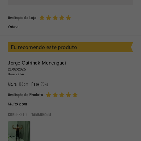
Avaliação da Loja
Otima
Eu recomendo este produto
Jorge Catrinck Menenguci
21/02/2025
Uruará /
PA
Altura:
168cm
Peso:
73kg
Avaliação do Produto
Muito bom
COR:
PRETO
TAMANHO:
M