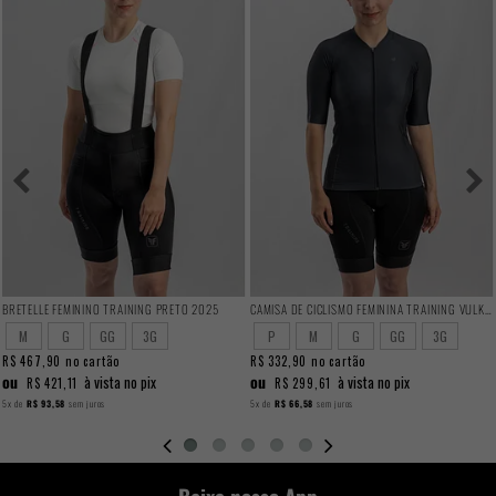
BRETELLE FEMININO TRAINING PRETO 2025
CAMISA DE CICLISMO FEMININA TRAINING VULKAN
M
G
GG
3G
P
M
G
GG
3G
R$ 467,90
no cartão
R$ 332,90
no cartão
ou
ou
à vista no pix
à vista no pix
R$ 421,11
R$ 299,61
5x
de
R$ 93,58
sem juros
5x
de
R$ 66,58
sem juros
Baixe nosso App