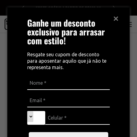
FRETE GRÁTIS A PARTIR DE R$399,00
10% OFF NO CUPOM BEMVINDO10
Ganhe um desconto
0
exclusivo para arrasar
com estilo!
Resgate seu cupom de desconto
para aposentar aquilo que já não te
representa mais.