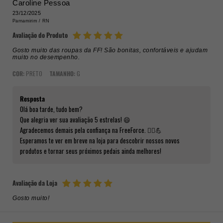
Caroline Pessoa
23/12/2025
Parnamirim /
RN
Avaliação do Produto
Gosto muito das roupas da FF! São bonitas, confortáveis e ajudam
muito no desempenho.
COR:
PRETO
TAMANHO:
G
Resposta
Olá boa tarde, tudo bem?
Que alegria ver sua avaliação 5 estrelas! 😄
Agradecemos demais pela confiança na FreeForce. 🚴‍♂️💪
Esperamos te ver em breve na loja para descobrir nossos novos
produtos e tornar seus próximos pedais ainda melhores!
Avaliação da Loja
Gosto muito!