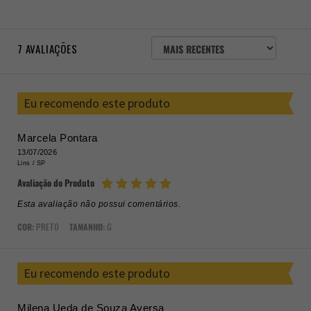
ORDENAR
7
AVALIAÇÕES
AVALIAÇÕES
POR
Eu recomendo este produto
Marcela Pontara
13/07/2026
Lins /
SP
Avaliação do Produto
Esta avaliação não possui comentários.
COR:
PRETO
TAMANHO:
G
Eu recomendo este produto
Milena Ueda de Souza Aversa