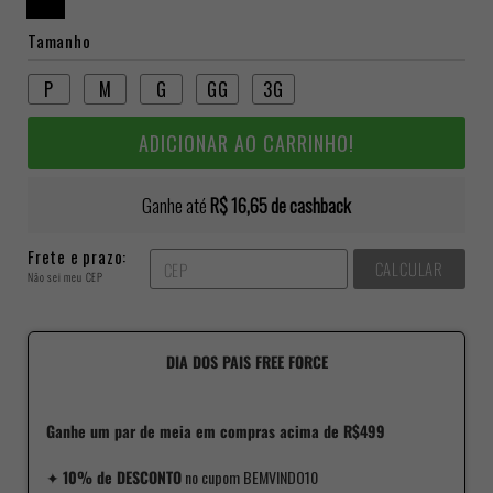
Tamanho
P
M
G
GG
3G
ADICIONAR AO CARRINHO!
Ganhe até
R$ 16,65
de cashback
Frete e prazo:
CALCULAR
Não sei meu CEP
DIA DOS PAIS FREE FORCE
Ganhe um par de meia em compras acima de R$499
✦
10% de DESCONTO
no cupom BEMVINDO10