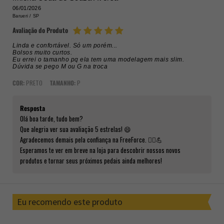
06/01/2026
Barueri /
SP
Avaliação do Produto
Linda e confortável. Só um porém...
Bolsos muito curtos.
Eu errei o tamanho pq ela tem uma modelagem mais slim.
Dúvida se pego M ou G na troca
COR:
PRETO
TAMANHO:
P
Resposta
Olá boa tarde, tudo bem?
Que alegria ver sua avaliação 5 estrelas! 😄
Agradecemos demais pela confiança na FreeForce. 🚴‍♂️💪
Esperamos te ver em breve na loja para descobrir nossos novos
produtos e tornar seus próximos pedais ainda melhores!
Eu recomendo este produto