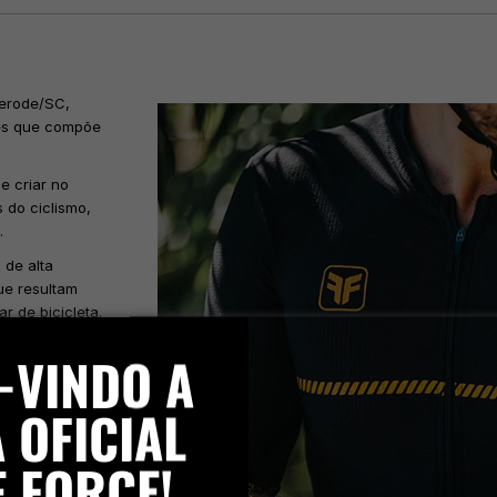
erode/SC,
des que compõe
e criar no
 do ciclismo,
.
 de alta
ue resultam
 de bicicleta.
 um ciclista,
-VINDO A
o para que
o frio, com as
 OFICIAL
em diversos
rentes
E FORCE!
s um
em em mente,