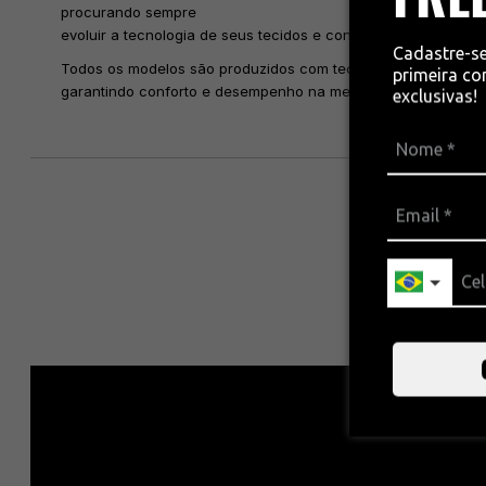
procurando sempre
evoluir a tecnologia de seus tecidos e confecção das roupas 
Cadastre-s
Todos os modelos são produzidos com tecido bi-elástico anti
primeira c
garantindo conforto e desempenho na medida para cada nec
exclusivas!
C