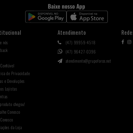
Baixe nosso App
titucional
Atendimento
Rede
e nós
(47) 99959-4518
hback
(47) 96427-0396
g
atendimento@grupoforce.net
 Confiável
tica de Privacidade
as e Devoluções
os Lojistas
ntias
produto chegou!
alhe Conosco
 Conosco
iações da Loja