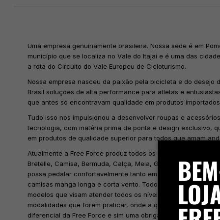
Uma empresa genuinamente brasileira. Nossa sede é em Pom
município que se localiza no Vale do Itajaí e é uma das cida
a rota do Circuito do Vale Europeu de Cicloturismo.
Nossa empresa nasceu da paixão pela bicicleta e do desejo d
Brasil soluções de alta performance para atletas e entusiastas
que antes só encontravam qualidade em produtos importados
Tudo isso nos impulsionou a desenvolver roupas e acessórios
tecnologia, com matéria prima de ponta e design exclusivo, q
em produtos de qualidade superior para todos que amam andar
Atualmente a Free Force produz todos os itens do vestuário de
BEM
Bretelle, Camisa, Bermuda, Calça, Meia, Gorro e Jaqueta, tud
possa pedalar confortavelmente tanto em dias de sol, como n
LOJA
camisas manga longa e corta vento. Todos estes itens possu
modelos que visam atender todos os níveis de ciclistas e dife
FRE
modalidades que forem praticar, onde a qualidade não é mai
diferencial da Free Force e sim uma obrigação que eles já t