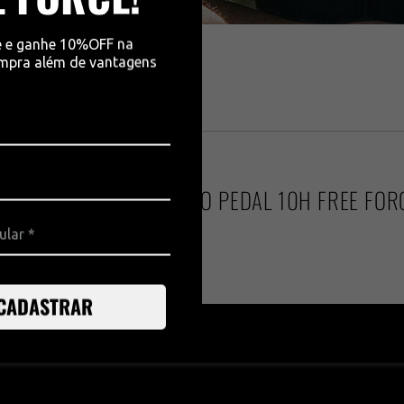
para pedalar.
e e ganhe 10%OFF na
bacteriano,
ompra além de vantagens
essidade.
ONFIRA O VÍDEO SOBRE O PEDAL 10H FREE FOR
CADASTRAR