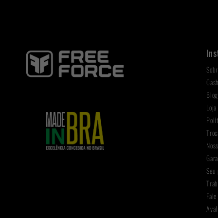
Ins
Sobr
Cas
Blo
Loja
Polí
Troc
Noss
Gara
Seu 
Trab
Fale
Aval