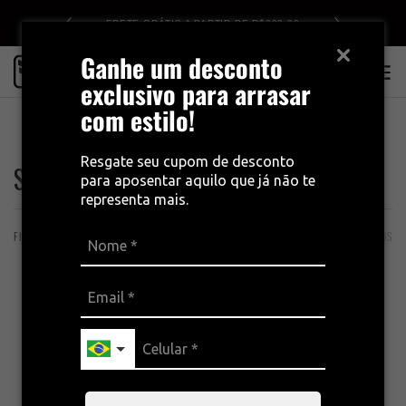
DE R$499
FRETE GRÁTIS A PARTIR DE R$399,00
Ganhe um desconto
0
exclusivo para arrasar
com estilo!
INÍCIO
SE NÃO FOR ESTILOSO, NEM USO - MASCULINO
Resgate seu cupom de desconto
Se não for estiloso, nem uso - masculino
para aposentar aquilo que já não te
representa mais.
FILTROS
ORDENAÇÃO
31 PRODUTOS