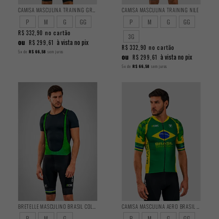
CAMISA MASCULINA TRAINING GRAY
CAMISA MASCULINA TRAINING NILE
P
M
G
GG
P
M
G
GG
no cartão
R$ 332,90
3G
ou
à vista no pix
R$ 299,61
no cartão
R$ 332,90
5x
de
R$ 66,58
sem juros
ou
à vista no pix
R$ 299,61
5x
de
R$ 66,58
sem juros
BRETELLE MASCULINO BRASIL COLLECTION CBC
CAMISA MASCULINA AERO BRASIL COLLECTION CBC
P
M
G
P
M
G
GG