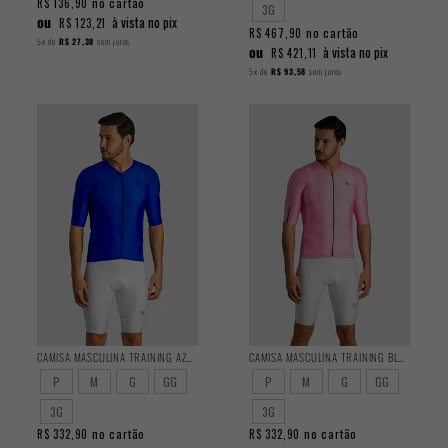
no cartão
R$ 136,90
3G
ou
à vista no pix
R$ 123,21
no cartão
R$ 467,90
5x
de
R$ 27,38
sem juros
ou
à vista no pix
R$ 421,11
5x
de
R$ 93,58
sem juros
CAMISA MASCULINA TRAINING AZURE
CAMISA MASCULINA TRAINING BLOOM
P
M
G
GG
P
M
G
GG
3G
3G
no cartão
no cartão
R$ 332,90
R$ 332,90