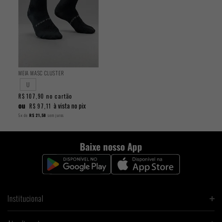
MEIA MASC CLUSTER
U
no cartão
R$ 107,90
ou
à vista no pix
R$ 97,11
5x
de
R$ 21,58
sem juros
Baixe nosso App
Institucional