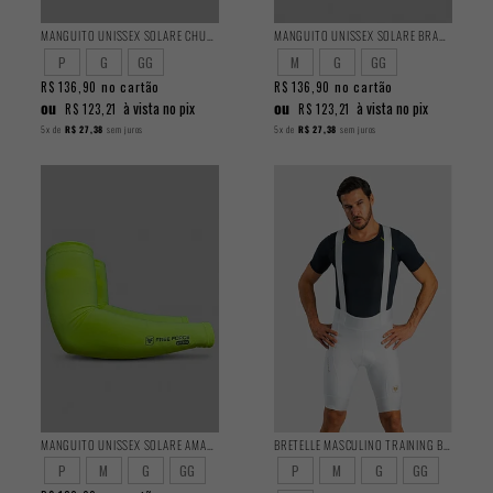
MANGUITO UNISSEX SOLARE CHUMBO
MANGUITO UNISSEX SOLARE BRANCO
P
G
GG
M
G
GG
no cartão
no cartão
R$ 136,90
R$ 136,90
ou
ou
à vista no pix
à vista no pix
R$ 123,21
R$ 123,21
5x
de
R$ 27,38
sem juros
5x
de
R$ 27,38
sem juros
MANGUITO UNISSEX SOLARE AMARELO FLUOR
BRETELLE MASCULINO TRAINING BRANCO
P
M
G
GG
P
M
G
GG