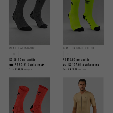
MEIA FF LISA ESTANHO
MEIA HELIX AMARELO FLUOR
U
U
no cartão
no cartão
R$ 89,90
R$ 118,90
ou
ou
à vista no pix
à vista no pix
R$ 80,91
R$ 107,01
5x
de
R$ 17,98
sem juros
5x
de
R$ 23,78
sem juros