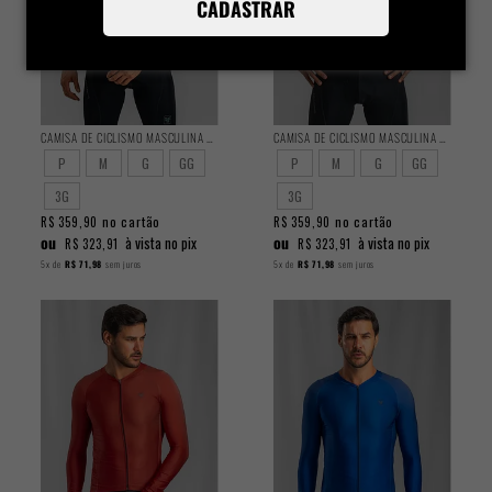
CADASTRAR
CAMISA DE CICLISMO MASCULINA TRAINING MANGA LONGA GRAVITY
CAMISA DE CICLISMO MASCULINA TRAINING MANGA LONGA MOUSSE
P
M
G
GG
P
M
G
GG
3G
3G
no cartão
no cartão
R$ 359,90
R$ 359,90
ou
ou
à vista no pix
à vista no pix
R$ 323,91
R$ 323,91
5x
de
R$ 71,98
sem juros
5x
de
R$ 71,98
sem juros