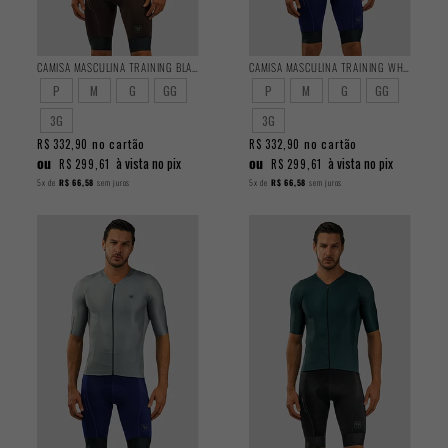
CAMISA MASCULINA TRAINING BLACKOUT
CAMISA MASCULINA TRAINING WHITE
P
M
G
GG
P
M
G
GG
3G
3G
no cartão
no cartão
R$ 332,90
R$ 332,90
ou
ou
à vista no pix
à vista no pix
R$ 299,61
R$ 299,61
5x
de
R$ 66,58
sem juros
5x
de
R$ 66,58
sem juros