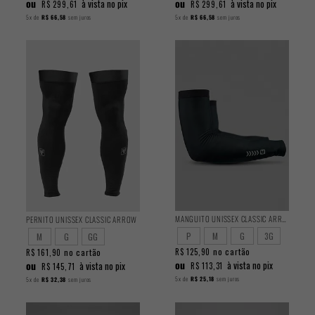
ou
ou
à vista no pix
à vista no pix
R$ 299,61
R$ 299,61
5x
de
R$ 66,58
sem juros
5x
de
R$ 66,58
sem juros
MANGUITO UNISSEX CLASSIC ARROW
PERNITO UNISSEX CLASSIC ARROW
P
M
G
3G
M
G
GG
no cartão
no cartão
R$ 125,90
R$ 161,90
ou
ou
à vista no pix
à vista no pix
R$ 113,31
R$ 145,71
5x
de
R$ 25,18
sem juros
5x
de
R$ 32,38
sem juros