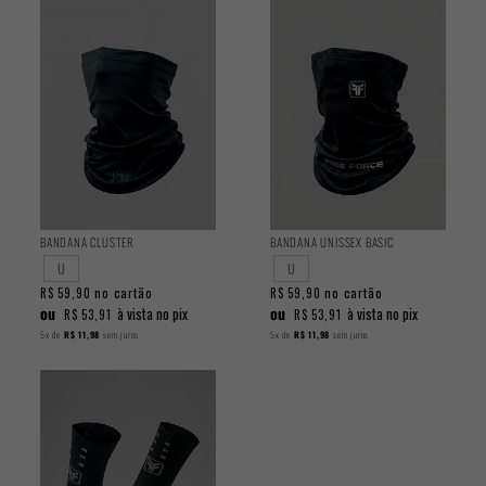
BANDANA CLUSTER
BANDANA UNISSEX BASIC
U
U
no cartão
no cartão
R$ 59,90
R$ 59,90
ou
ou
à vista no pix
à vista no pix
R$ 53,91
R$ 53,91
5x
de
R$ 11,98
sem juros
5x
de
R$ 11,98
sem juros