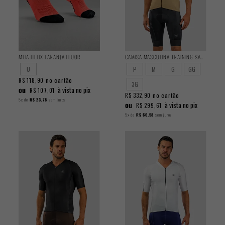
MEIA HELIX LARANJA FLUOR
CAMISA MASCULINA TRAINING SAND
U
P
M
G
GG
no cartão
R$ 118,90
3G
ou
à vista no pix
R$ 107,01
no cartão
R$ 332,90
5x
de
R$ 23,78
sem juros
ou
à vista no pix
R$ 299,61
5x
de
R$ 66,58
sem juros