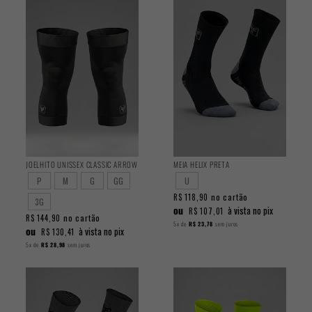
JOELHITO UNISSEX CLASSIC ARROW
MEIA HELIX PRETA
P
M
G
GG
U
no cartão
R$ 118,90
3G
ou
à vista no pix
R$ 107,01
no cartão
R$ 144,90
5x
de
R$ 23,78
sem juros
ou
à vista no pix
R$ 130,41
5x
de
R$ 28,98
sem juros