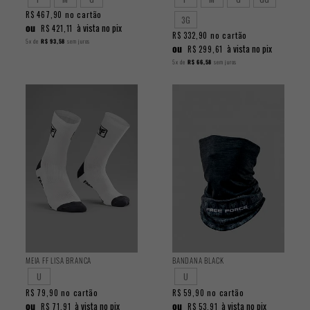
no cartão
R$ 467,90
3G
ou
à vista no pix
R$ 421,11
no cartão
R$ 332,90
5x
de
R$ 93,58
sem juros
ou
à vista no pix
R$ 299,61
5x
de
R$ 66,58
sem juros
MEIA FF LISA BRANCA
BANDANA BLACK
U
U
no cartão
no cartão
R$ 79,90
R$ 59,90
ou
ou
à vista no pix
à vista no pix
R$ 71,91
R$ 53,91