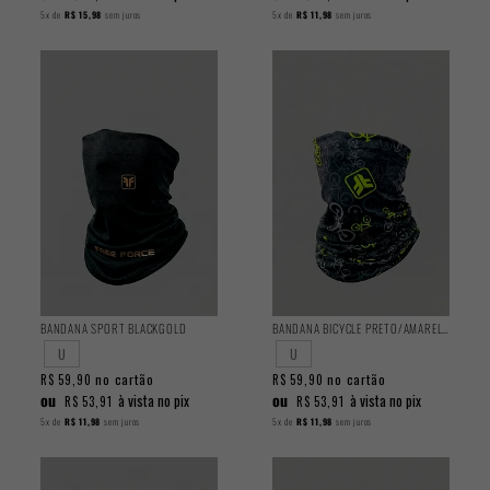
5x
de
R$ 15,98
sem juros
5x
de
R$ 11,98
sem juros
BANDANA SPORT BLACKGOLD
BANDANA BICYCLE PRETO/AMARELO
U
U
no cartão
no cartão
R$ 59,90
R$ 59,90
ou
ou
à vista no pix
à vista no pix
R$ 53,91
R$ 53,91
5x
de
R$ 11,98
sem juros
5x
de
R$ 11,98
sem juros