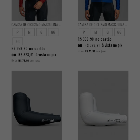
CAMISA DE CICLISMO MASCULINA TRAINING MANGA LONGA FERRUGEM
CAMISA DE CICLISMO MASCULINA TRAINING MANGA LONGA OCEAN
P
M
G
GG
P
M
G
GG
no cartão
R$ 359,90
3G
ou
à vista no pix
R$ 323,91
no cartão
R$ 359,90
5x
de
R$ 71,98
sem juros
ou
à vista no pix
R$ 323,91
5x
de
R$ 71,98
sem juros