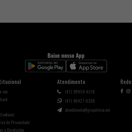
Baixe nosso App
titucional
Atendimento
Rede
e nós
(47) 99959-4518
hback
(47) 96427-0396
g
atendimento@grupoforce.net
 Confiável
tica de Privacidade
as e Devoluções