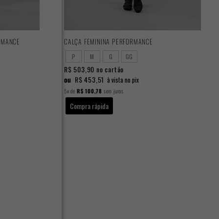
RMANCE
CALÇA FEMININA PERFORMANCE
P
M
G
GG
R$ 503,90
no cartão
ou
R$ 453,51
à vista no pix
5x
de
R$ 100,78
sem juros
Compra rápida