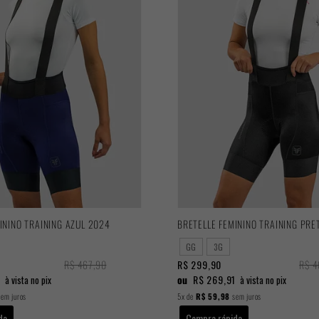
ININO TRAINING AZUL 2024
BRETELLE FEMININO TRAINING PRE
GG
3G
R$ 467,90
R$ 299,90
R$ 4
1
ou
R$ 269,91
à vista no pix
à vista no pix
em juros
5x
de
R$ 59,98
sem juros
da
Compra rápida