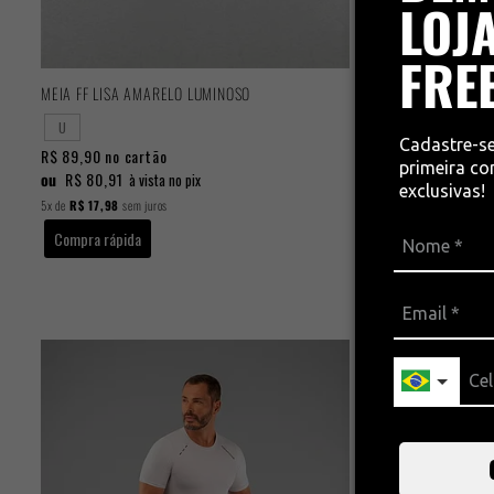
LOJA
FRE
MEIA FF LISA AMARELO LUMINOSO
BRETELLE CA
U
P
GG
Cadastre-s
R$ 89,90
no cartão
R$ 539,90
no
primeira c
ou
R$ 80,91
ou
R$ 485,9
à vista no pix
exclusivas!
5x
de
R$ 17,98
sem juros
5x
de
R$ 107,98
Compra rápida
Compra rápi