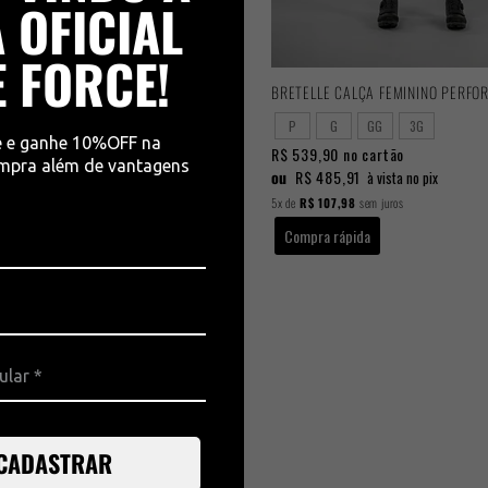
 OFICIAL
E FORCE!
LCA MASCULINO PERFORMANCE
BRETELLE CALÇA FEMININO PERFO
P
G
GG
3G
e e ganhe 10%OFF na
 cartão
R$ 539,90
no cartão
ompra além de vantagens
1
ou
R$ 485,91
à vista no pix
à vista no pix
sem juros
5x
de
R$ 107,98
sem juros
da
Compra rápida
CADASTRAR