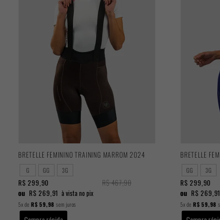
BRETELLE FEMININO TRAINING MARROM 2024
BRETELLE FEM
G
GG
3G
GG
3G
R$ 299,90
R$ 467,90
R$ 299,90
ou
R$ 269,91
ou
R$ 269,9
à vista no pix
5x
de
R$ 59,98
sem juros
5x
de
R$ 59,98
s
Compra rápida
Compra rápi