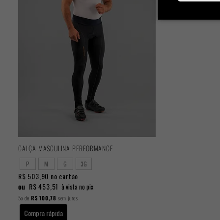
CALÇA MASCULINA PERFORMANCE
P
M
G
3G
R$ 503,90
no cartão
ou
R$ 453,51
à vista no pix
5x
de
R$ 100,78
sem juros
Compra rápida