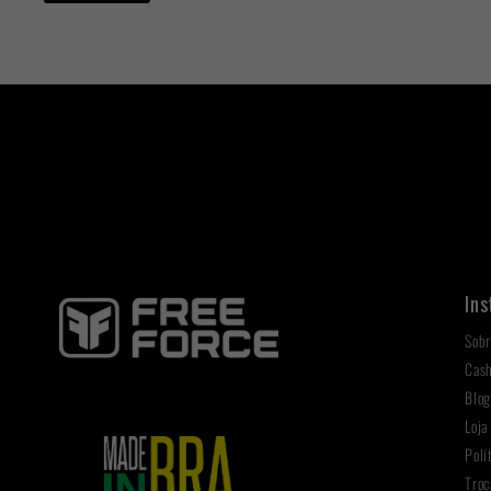
Ins
Sobr
Cas
Blo
Loja
Polí
Troc