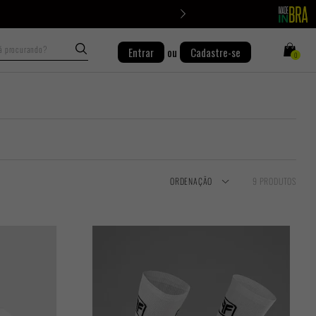
Busca
Entrar
ou
Cadastre-se
0
ORDENAÇÃO
9 PRODUTOS