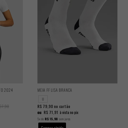
TO 2024
MEIA FF LISA BRANCA
U
67,90
R$ 79,90
no cartão
ou
R$ 71,91
à vista no pix
5x
de
R$ 15,98
sem juros
Compra rápida