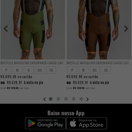
BRETELLE MASCULINO ENDURANCE CARGO CAPER
BRETELLE MASCULINO ENDURANCE CARGO COFFEE
P
M
G
GG
3G
P
M
GG
3G
R$ 699,90
no cartão
R$ 699,90
no cartão
ou
ou
à vista no pix
à vista no pix
R$ 629,91
R$ 629,91
5x
de
R$ 139,98
sem juros
5x
de
R$ 139,98
sem juros
Baixe nosso App