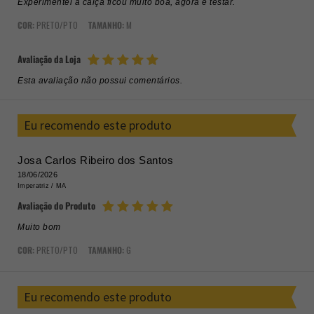
Experimentei a calça ficou muito boa, agora é testar.
COR:
PRETO/PTO
TAMANHO:
M
Avaliação da Loja
Esta avaliação não possui comentários.
Eu recomendo este produto
Josa Carlos Ribeiro dos Santos
18/06/2026
Imperatriz /
MA
Avaliação do Produto
Muito bom
COR:
PRETO/PTO
TAMANHO:
G
Eu recomendo este produto