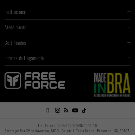
Institucional
Atendimento
Certificados
Formas de Pagamento

Free Force / CNPJ: 01.701.348/0003-30
Endereço: Rua XV de Novembro, 6633 - Galpão 4. Testo Central. Pomerode - SC, 89107-