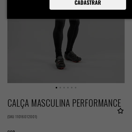
CADASTRAR
CALÇA MASCULINA PERFORMANCE
(
SKU
11016012001
)
COR