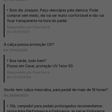
Bom dia Joaquim, Peço desculpas pela demora. Pode
comprar sem medo, ela vai ser muito confortável e não vai
ficar transparente na hora do pedal.
Respondido por Free Force
Em 05/11/2025
A calça possui proteção UV?
Em 21/03/2024
Boa tarde, tudo bem?
Possui sim Cesar, proteção UV fator 50.
Respondido por Free Force
Em 27/03/2024
Vocês tem calça masculina, para pedal de mais de 10 horas?
Em 26/04/2023
Olá, campeão! para pedais prolongados recomendamos
nossa linha Performance e Endurance, as peças Endurance