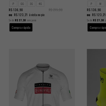
P
GG
3G
4G
P
M
R$ 136,90
R$ 215,90
R$ 136,90
ou
R$ 123,21
ou
R$ 123,21
à vista no pix
5x
de
R$ 27,38
sem juros
5x
de
R$ 27,38
s
Compra rápida
Compra rápi