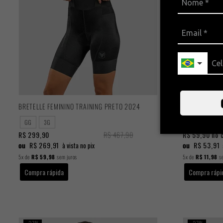
BRETELLE FEMININO TRAINING PRETO 2024
BANDANA BIC
GG
3G
U
R$ 299,90
R$ 467,90
R$ 59,90
no 
ou
R$ 269,91
ou
R$ 53,91
à vista no pix
5x
de
R$ 59,98
sem juros
5x
de
R$ 11,98
se
Compra rápida
Compra rápi