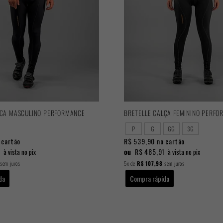
LCA MASCULINO PERFORMANCE
BRETELLE CALÇA FEMININO PERFO
P
G
GG
3G
 cartão
R$ 539,90
no cartão
1
ou
R$ 485,91
à vista no pix
à vista no pix
sem juros
5x
de
R$ 107,98
sem juros
da
Compra rápida