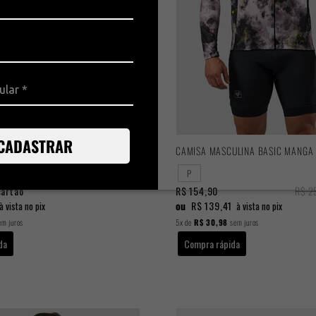
CADASTRAR
YCLE PRETO/ROSA
CAMISA MASCULINA BASIC MANGA
P
cartão
R$ 154,90
R$ 2
ou
R$ 139,41
à vista no pix
à vista no pix
m juros
5x
de
R$ 30,98
sem juros
da
Compra rápida