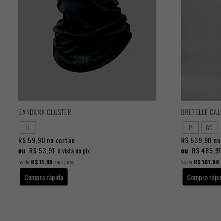
BANDANA CLUSTER
BRETELLE CA
U
P
GG
R$ 59,90
no cartão
R$ 539,90
no
ou
R$ 53,91
ou
R$ 485,9
à vista no pix
5x
de
R$ 11,98
sem juros
5x
de
R$ 107,98
Compra rápida
Compra rápi