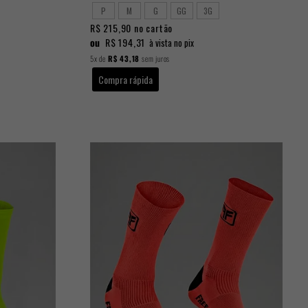
P
M
G
GG
3G
R$ 215,90
no cartão
ou
R$ 194,31
à vista no pix
5x
de
R$ 43,18
sem juros
Compra rápida