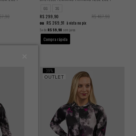
GG
3G
67,90
R$ 299,90
R$ 467,90
ou
R$ 269,91
à vista no pix
5x
de
R$ 59,98
sem juros
Compra rápida
39%
OUTLET