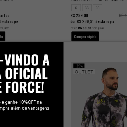
G
GG
3G
cartão
R$ 299,90
R$ 4
ou
R$ 269,91
à vista no pix
à vista no pix
m juros
5x
de
R$ 59,98
sem juros
da
Compra rápida
-VINDO A
39%
 OFICIAL
OUTLET
E FORCE!
e e ganhe 10%OFF na
ompra além de vantagens