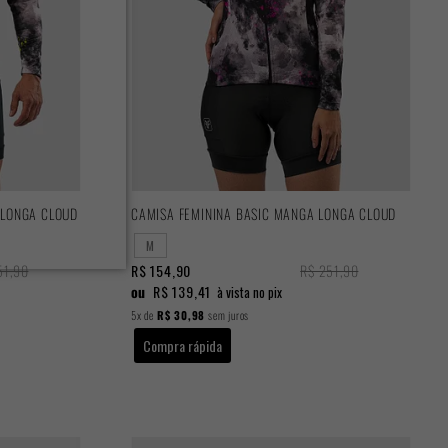
 LONGA CLOUD
CAMISA FEMININA BASIC MANGA LONGA CLOUD
M
51,90
R$ 154,90
R$ 251,90
ou
R$ 139,41
à vista no pix
5x
de
R$ 30,98
sem juros
Compra rápida