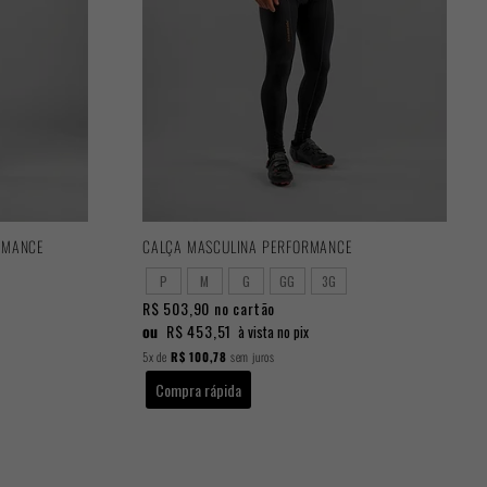
RMANCE
CALÇA MASCULINA PERFORMANCE
P
M
G
GG
3G
R$ 503,90
no cartão
ou
R$ 453,51
à vista no pix
5x
de
R$ 100,78
sem juros
Compra rápida