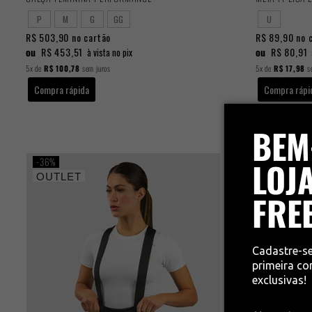
P
M
G
GG
U
R$ 503,90
no cartão
R$ 89,90
no 
ou
R$ 453,51
ou
R$ 80,91
à vista no pix
5x
de
R$ 100,78
sem juros
5x
de
R$ 17,98
se
Compra rápida
Compra rápi
BEM
36%
LOJA
OUTLET
FRE
Cadastre-s
primeira c
exclusivas!