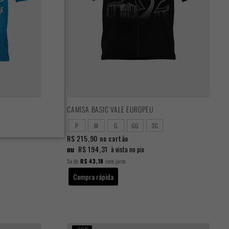
CAMISA BASIC VALE EUROPEU
P
M
G
GG
3G
R$ 215,90
no cartão
ou
R$ 194,31
à vista no pix
5x
de
R$ 43,18
sem juros
Compra rápida