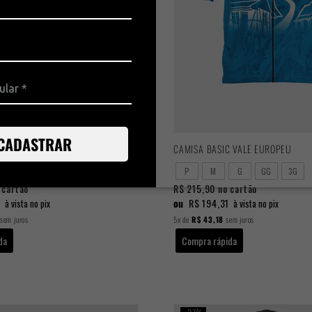
CADASTRAR
LINA PERFORMANCE
CAMISA BASIC VALE EUROPEU
G
GG
3G
P
M
G
GG
3G
 cartão
R$ 215,90
no cartão
1
ou
R$ 194,31
à vista no pix
à vista no pix
sem juros
5x
de
R$ 43,18
sem juros
da
Compra rápida