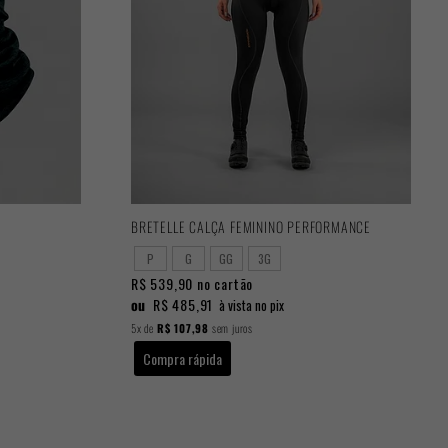
BRETELLE CALÇA FEMININO PERFORMANCE
P
G
GG
3G
R$ 539,90
no cartão
ou
R$ 485,91
à vista no pix
5x
de
R$ 107,98
sem juros
Compra rápida