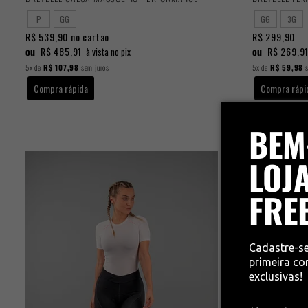
P
GG
GG
3G
R$ 539,90
no cartão
R$ 299,90
ou
R$ 485,91
ou
R$ 269,9
à vista no pix
5x
de
R$ 107,98
sem juros
5x
de
R$ 59,98
s
Compra rápida
Compra rápi
BEM
LOJA
FRE
Cadastre-s
primeira c
exclusivas!