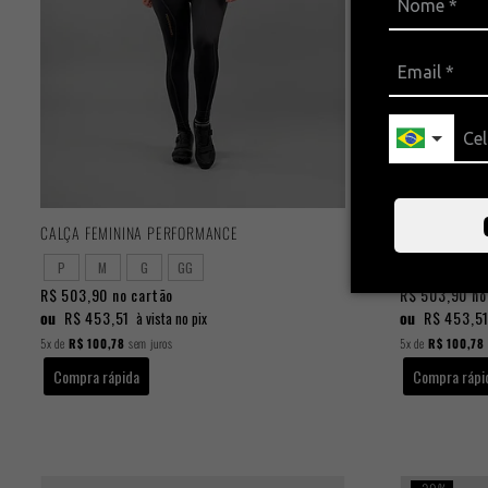
CALÇA FEMININA PERFORMANCE
CALÇA MASCU
P
M
G
GG
P
M
R$ 503,90
no cartão
R$ 503,90
no
ou
R$ 453,51
ou
R$ 453,5
à vista no pix
5x
de
R$ 100,78
sem juros
5x
de
R$ 100,78
Compra rápida
Compra rápi