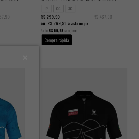
P
GG
3G
67,90
R$ 299,90
R$ 467,90
ou
R$ 269,91
à vista no pix
5x
de
R$ 59,98
sem juros
Compra rápida