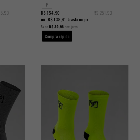
P
15,90
R$ 154,90
R$ 251,90
ou
R$ 139,41
à vista no pix
5x
de
R$ 30,98
sem juros
Compra rápida