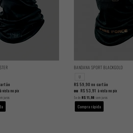
STER
BANDANA SPORT BLACKGOLD
U
cartão
R$ 59,90
no cartão
ou
R$ 53,91
à vista no pix
à vista no pix
m juros
5x
de
R$ 11,98
sem juros
da
Compra rápida