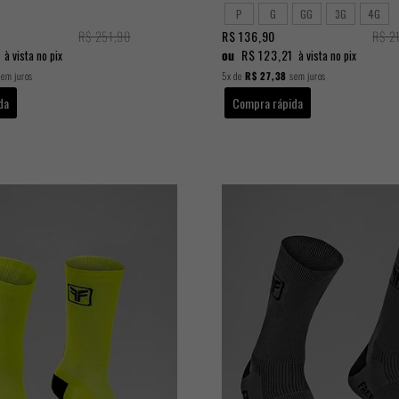
P
G
GG
3G
4G
R$ 251,90
R$ 136,90
R$ 2
ou
R$ 123,21
à vista no pix
à vista no pix
em juros
5x
de
R$ 27,38
sem juros
da
Compra rápida