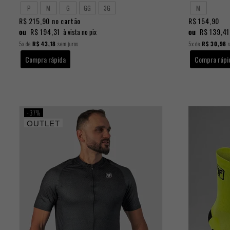
P
M
G
GG
3G
M
R$ 215,90
no cartão
R$ 154,90
ou
R$ 194,31
ou
R$ 139,41
à vista no pix
5x
de
R$ 43,18
sem juros
5x
de
R$ 30,98
s
Compra rápida
Compra rápi
37%
OUTLET