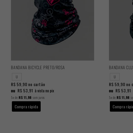
BANDANA BICYCLE PRETO/ROSA
BANDANA CLU
U
U
R$ 59,90
no cartão
R$ 59,90
no 
ou
R$ 53,91
ou
R$ 53,91
à vista no pix
5x
de
R$ 11,98
sem juros
5x
de
R$ 11,98
se
Compra rápida
Compra rápi