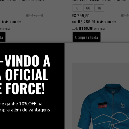
G
GG
3G
R$ 467,90
R$ 299,90
R$ 4
1
ou
R$ 269,91
à vista no pix
à vista no pix
em juros
5x
de
R$ 59,98
sem juros
da
Compra rápida
-VINDO A
 OFICIAL
E FORCE!
e e ganhe 10%OFF na
ompra além de vantagens