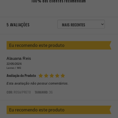
100% dos clientes recomendam
ORDENAR
5
AVALIAÇÕES
AVALIAÇÕES
POR
Eu recomendo este produto
Alauana Reis
22/05/2026
Lavras /
MG
Avaliação do Produto
Esta avaliação não possui comentários.
COR:
ROSA/PRETO
TAMANHO:
3G
Eu recomendo este produto