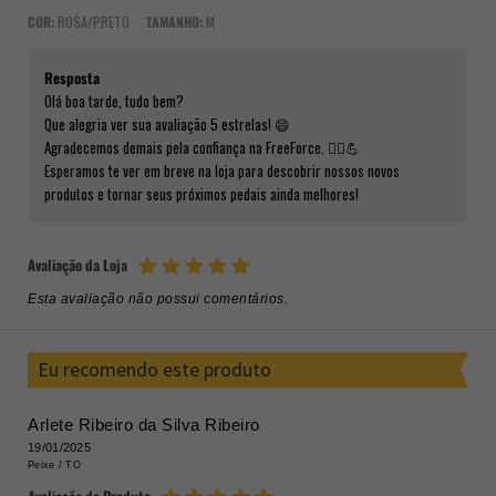
COR:
ROSA/PRETO
TAMANHO:
M
Resposta
Olá boa tarde, tudo bem?
Que alegria ver sua avaliação 5 estrelas! 😄
Agradecemos demais pela confiança na FreeForce. 🚴‍♂️💪
Esperamos te ver em breve na loja para descobrir nossos novos
produtos e tornar seus próximos pedais ainda melhores!
Avaliação da Loja
Esta avaliação não possui comentários.
Eu recomendo este produto
Arlete Ribeiro da Silva Ribeiro
19/01/2025
Peixe /
TO