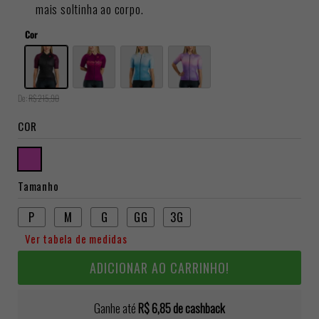
mais soltinha ao corpo.
Cor
De:
R$ 215,90
COR
Tamanho
P
M
G
GG
3G
Ver tabela de medidas
ADICIONAR AO CARRINHO!
Ganhe até
R$ 6,85
de cashback