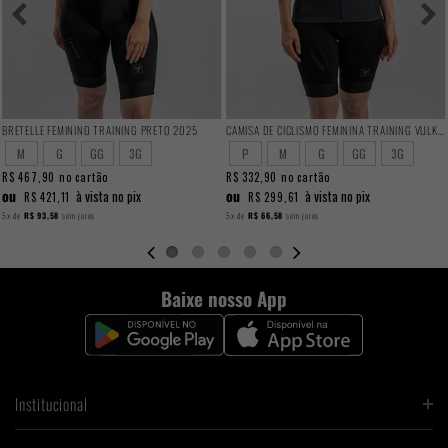
BRETELLE FEMININO TRAINING PRETO 2025
CAMISA DE CICLISMO FEMININA TRAINING VULKAN
M
G
GG
3G
P
M
G
GG
3G
R$ 467,90
no cartão
R$ 332,90
no cartão
ou
ou
à vista no pix
à vista no pix
R$ 421,11
R$ 299,61
5x
de
R$ 93,58
sem juros
5x
de
R$ 66,58
sem juros
Baixe nosso App
Institucional