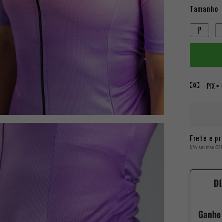
Tamanho
P
PIX =
Frete e pr
Não sei meu CE
DI
Ganhe