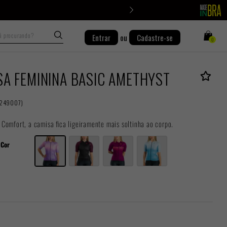
Busca
Entrar
ou
Cadastre-se
0
SA FEMININA BASIC AMETHYST
249007
)
omfort, a camisa fica ligeiramente mais soltinha ao corpo.
Cor