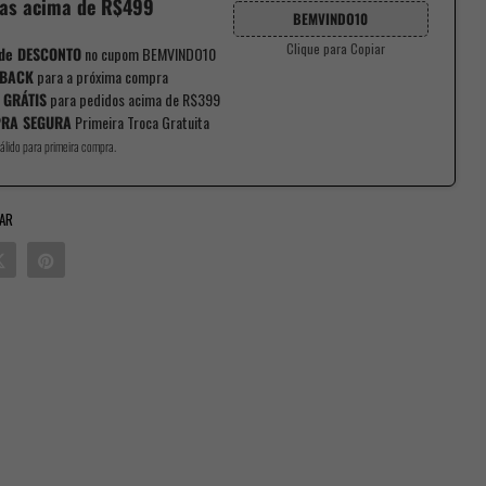
as acima de R$499
BEMVINDO10
Clique para Copiar
de DESCONTO
no cupom BEMVINDO10
BACK
para a próxima compra
 GRÁTIS
para pedidos acima de R$399
RA SEGURA
Primeira Troca Gratuita
álido para primeira compra.
AR