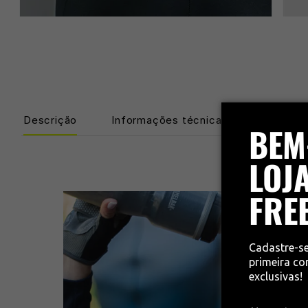
Descrição
Informações técnicas
BEM
LOJA
FRE
Cadastre-s
primeira c
exclusivas!