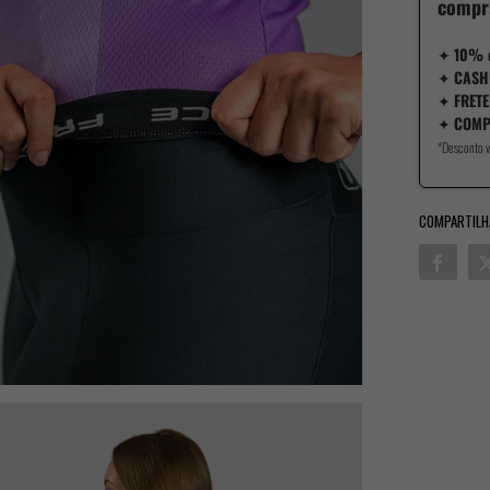
compr
✦
10% 
✦
CASH
✦
FRETE
✦
COMP
*Desconto v
COMPARTILH