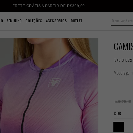
10% OFF NO CUPOM BEMVINDO10
NO
FEMININO
COLEÇÕES
ACESSÓRIOS
OUTLET
CAMI
(
SKU
01022
Modelagem C
De:
R$ 215,90
COR