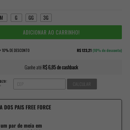
M
G
GG
3G
ADICIONAR AO CARRINHO!
 + 10% DE DESCONTO
R$ 123,21
(10% de desconto)
Ganhe até
R$ 6,85
de cashback
azo:
CALCULAR
P
A DOS PAIS FREE FORCE
 um par de meia em