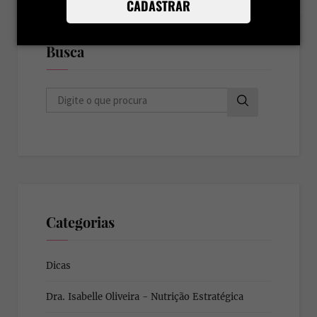
CADASTRAR
Busca
B
u
s
c
a
Categorias
Dicas
Dra. Isabelle Oliveira - Nutrição Estratégica