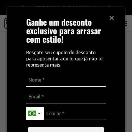
DE R$499
FRETE GRÁTIS A PARTIR DE R$399,00
Ganhe um desconto
0
exclusivo para arrasar
com estilo!
Resgate seu cupom de desconto
para aposentar aquilo que já não te
Categoria
Lançamentos
representa mais.
Não existem registros para serem exibidos.