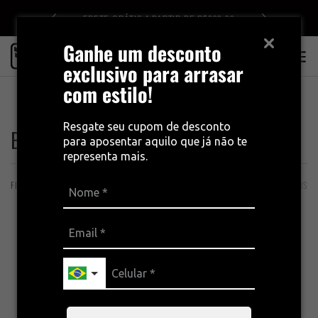
DE R$499
FRETE GRÁTIS A PARTIR DE R$399,00
Ganhe um desconto
0
exclusivo para arrasar
com estilo!
INÍCIO
TODOS OS PRODUTOS
BRETELLES
BRETELLE CALÇA
Resgate seu cupom de desconto
BRETELLE CALÇA
para aposentar aquilo que já não te
representa mais.
FILTROS
ORDENAÇÃO
3 PRODUTOS