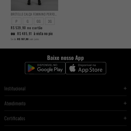
BRETELLE CALÇA FEMININO PERFORMANCE
P
G
GG
3G
no cartão
R$ 539,90
ou
à vista no pix
R$ 485,91
5x
de
R$ 107,98
sem juros
Baixe nosso App
Institucional
Atendimento
Certificados