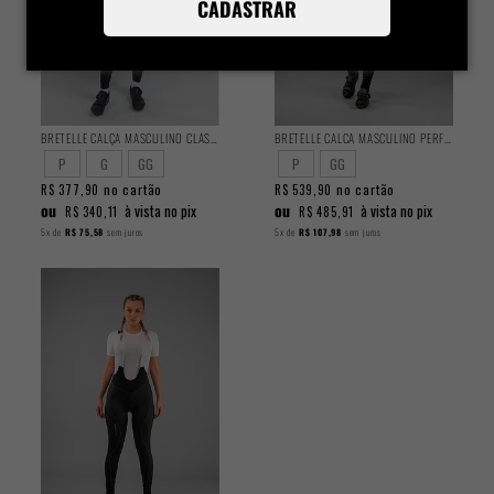
CADASTRAR
BRETELLE CALÇA MASCULINO CLASSIC
BRETELLE CALCA MASCULINO PERFORMANCE
P
G
GG
P
GG
no cartão
no cartão
R$ 377,90
R$ 539,90
ou
ou
à vista no pix
à vista no pix
R$ 340,11
R$ 485,91
5x
de
R$ 75,58
sem juros
5x
de
R$ 107,98
sem juros