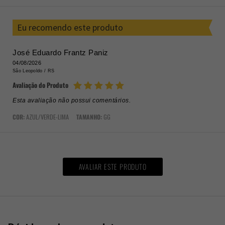
POR
Eu recomendo este produto
José Eduardo Frantz Paniz
04/08/2026
São Leopoldo /
RS
Avaliação do Produto
Esta avaliação não possui comentários.
COR:
AZUL/VERDE-LIMA
TAMANHO:
GG
AVALIAR ESTE PRODUTO