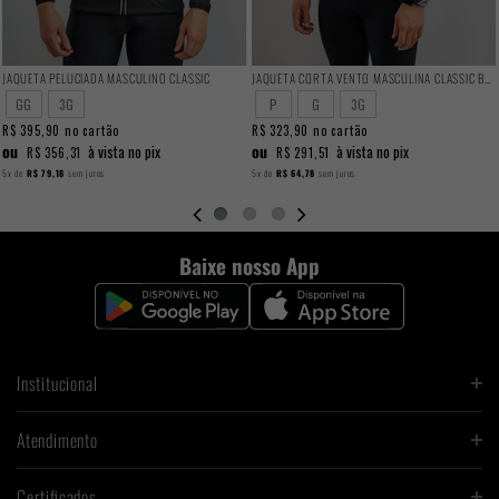
JAQUETA PELUCIADA MASCULINO CLASSIC
JAQUETA CORTA VENTO MASCULINA CLASSIC BOROS
GG
3G
P
G
3G
R$ 395,90
no cartão
R$ 323,90
no cartão
ou
ou
à vista no pix
à vista no pix
R$ 356,31
R$ 291,51
5x
de
R$ 79,18
sem juros
5x
de
R$ 64,78
sem juros
Baixe nosso App
Institucional
Atendimento
Certificados