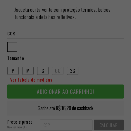
Jaqueta corta-vento com proteção térmica, bolsos
funcionais e detalhes refletivos.
COR
Tamanho
P
M
G
GG
3G
Ver tabela de medidas
ADICIONAR AO CARRINHO!
Ganhe até
R$ 16,20
de cashback
Frete e prazo:
CALCULAR
Não sei meu CEP