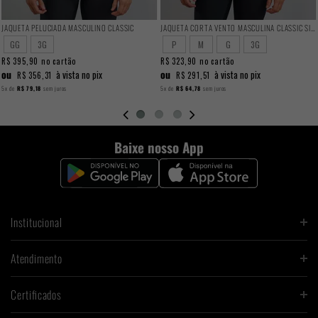
JAQUETA PELUCIADA MASCULINO CLASSIC
JAQUETA CORTA VENTO MASCULINA CLASSIC SIMIC
GG
3G
P
M
G
3G
R$ 395,90
no cartão
R$ 323,90
no cartão
ou
ou
à vista no pix
à vista no pix
R$ 356,31
R$ 291,51
5x
de
R$ 79,18
sem juros
5x
de
R$ 64,78
sem juros
Baixe nosso App
Institucional
Atendimento
Certificados