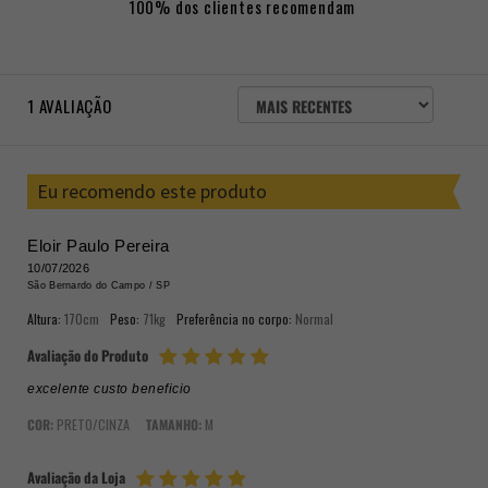
100% dos clientes recomendam
ORDENAR
1
AVALIAÇÃO
AVALIAÇÕES
POR
Eu recomendo este produto
Eloir Paulo Pereira
10/07/2026
São Bernardo do Campo /
SP
Altura:
170cm
Peso:
71kg
Preferência no corpo:
Normal
Avaliação do Produto
excelente custo beneficio
COR:
PRETO/CINZA
TAMANHO:
M
Avaliação da Loja