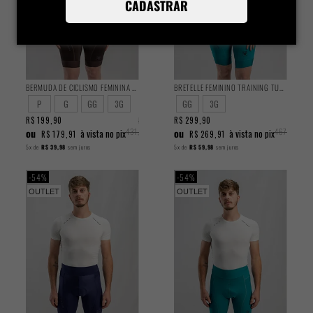
CADASTRAR
BERMUDA DE CICLISMO FEMININA TRAINING MARROM 2025
BRETELLE FEMININO TRAINING TURQUESA 2025
P
G
GG
3G
GG
3G
R$ 199,90
R$
R$ 299,90
R$
ou
431,90
ou
467,90
à vista no pix
à vista no pix
R$ 179,91
R$ 269,91
5x
de
R$ 39,98
sem juros
5x
de
R$ 59,98
sem juros
54%
54%
OUTLET
OUTLET