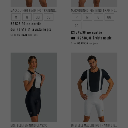
MACAQUINHO FEMININO TRAINING NAVY
MACAQUINHO FEMININO TRAINING BLOOM
M
G
GG
3G
P
M
G
GG
no cartão
R$ 575,90
3G
ou
à vista no pix
R$ 518,31
no cartão
R$ 575,90
5x
de
R$ 115,18
sem juros
ou
à vista no pix
R$ 518,31
5x
de
R$ 115,18
sem juros
BRETELLE FEMININO CLASSIC
BRETELLE MASCULINO TRAINING BRANCO