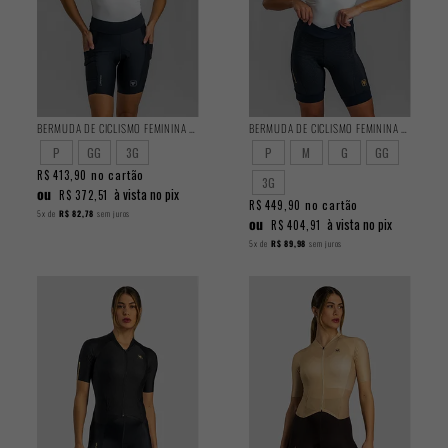
BERMUDA DE CICLISMO FEMININA ENDURANCE 2025
BERMUDA DE CICLISMO FEMININA PERFORMANCE 2025
P
GG
3G
P
M
G
GG
no cartão
R$ 413,90
3G
ou
à vista no pix
R$ 372,51
no cartão
R$ 449,90
5x
de
R$ 82,78
sem juros
ou
à vista no pix
R$ 404,91
5x
de
R$ 89,98
sem juros