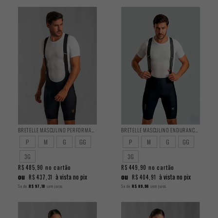
BRETELLE MASCULINO PERFORMANCE 2025
BRETELLE MASCULINO ENDURANCE 2025
P
M
G
GG
P
M
G
GG
3G
3G
no cartão
no cartão
R$ 485,90
R$ 449,90
ou
ou
à vista no pix
à vista no pix
R$ 437,31
R$ 404,91
5x
de
R$ 97,18
sem juros
5x
de
R$ 89,98
sem juros