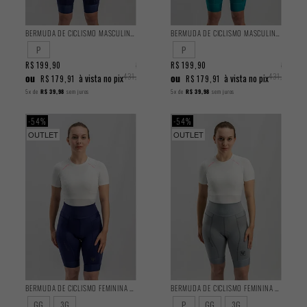
BERMUDA DE CICLISMO MASCULINA TRAINING AZUL 2025
BERMUDA DE CICLISMO MASCULINA TRAINING TURQUESA 2025
P
P
R$ 199,90
R$
R$ 199,90
R$
ou
431,90
ou
431,90
à vista no pix
à vista no pix
R$ 179,91
R$ 179,91
5x
de
R$ 39,98
sem juros
5x
de
R$ 39,98
sem juros
54%
54%
OUTLET
OUTLET
BERMUDA DE CICLISMO FEMININA TRAINING AZUL 2025
BERMUDA DE CICLISMO FEMININA TRAINING CINZA 2025
GG
3G
P
GG
3G