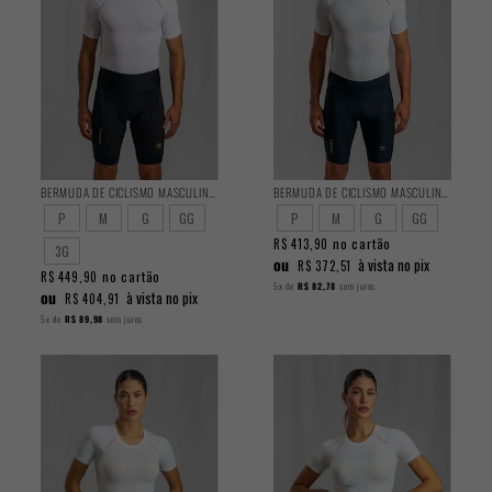
BERMUDA DE CICLISMO MASCULINA PERFORMANCE 2025
BERMUDA DE CICLISMO MASCULINA ENDURANCE 2025
P
M
G
GG
P
M
G
GG
no cartão
R$ 413,90
3G
ou
à vista no pix
R$ 372,51
no cartão
R$ 449,90
5x
de
R$ 82,78
sem juros
ou
à vista no pix
R$ 404,91
5x
de
R$ 89,98
sem juros