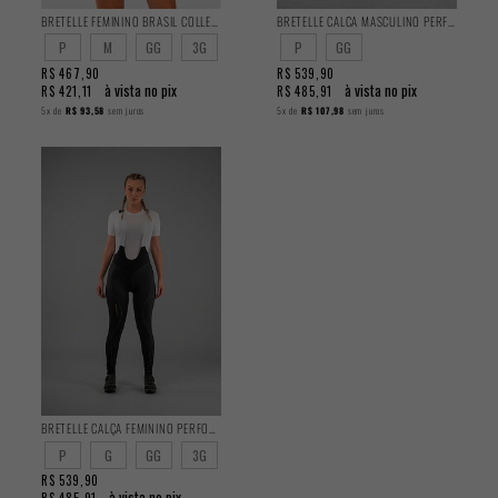
BRETELLE FEMININO BRASIL COLLECTION CBC
BRETELLE CALCA MASCULINO PERFORMANCE
P
M
GG
3G
P
GG
R$ 467,90
R$ 539,90
à vista no pix
à vista no pix
R$ 421,11
R$ 485,91
5x
de
R$ 93,58
sem juros
5x
de
R$ 107,98
sem juros
BRETELLE CALÇA FEMININO PERFORMANCE
P
G
GG
3G
R$ 539,90
à vista no pix