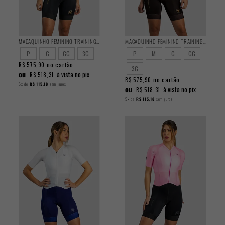
MACAQUINHO FEMININO TRAINING BLACK
MACAQUINHO FEMININO TRAINING BROWNISH
P
G
GG
3G
P
M
G
GG
no cartão
R$ 575,90
3G
ou
à vista no pix
R$ 518,31
no cartão
R$ 575,90
5x
de
R$ 115,18
sem juros
ou
à vista no pix
R$ 518,31
5x
de
R$ 115,18
sem juros