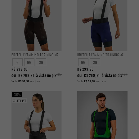
BRETELLE FEMININO TRAINING MARROM 2024
BRETELLE FEMININO TRAINING AZUL 2024
G
GG
3G
GG
3G
R$ 299,90
R$
R$ 299,90
R$
ou
467,90
ou
467,90
à vista no pix
à vista no pix
R$ 269,91
R$ 269,91
5x
de
R$ 59,98
sem juros
5x
de
R$ 59,98
sem juros
36%
OUTLET