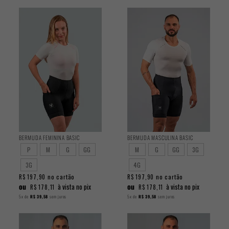
BERMUDA FEMININA BASIC
BERMUDA MASCULINA BASIC
P
M
G
GG
M
G
GG
3G
3G
4G
no cartão
no cartão
R$ 197,90
R$ 197,90
ou
ou
à vista no pix
à vista no pix
R$ 178,11
R$ 178,11
5x
de
R$ 39,58
sem juros
5x
de
R$ 39,58
sem juros