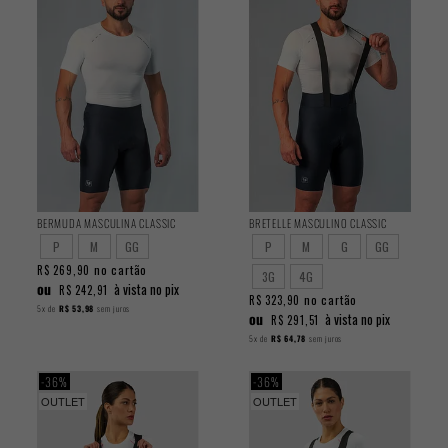
BERMUDA MASCULINA CLASSIC
BRETELLE MASCULINO CLASSIC
P
M
GG
P
M
G
GG
no cartão
R$ 269,90
3G
4G
ou
à vista no pix
R$ 242,91
no cartão
R$ 323,90
5x
de
R$ 53,98
sem juros
ou
à vista no pix
R$ 291,51
5x
de
R$ 64,78
sem juros
36%
36%
OUTLET
OUTLET