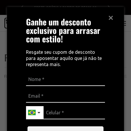
DE R$499
FRETE GRÁTIS A PARTIR DE R$399,00
Ganhe um desconto
0
exclusivo para arrasar
com estilo!
INÍCIO
FORROS FREE FORCE
Resgate seu cupom de desconto
Forros Free Force
para aposentar aquilo que já não te
representa mais.
FILTROS
ORDENAÇÃO
37 PRODUTOS
54%
36%
OUTLET
OUTLET