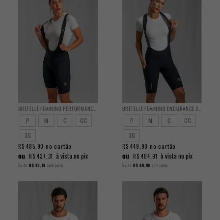
BRETELLE FEMININO PERFORMANCE 2025
BRETELLE FEMININO ENDURANCE 2025
P
M
G
GG
P
M
G
GG
3G
3G
no cartão
no cartão
R$ 485,90
R$ 449,90
ou
ou
à vista no pix
à vista no pix
R$ 437,31
R$ 404,91
5x
de
R$ 97,18
sem juros
5x
de
R$ 89,98
sem juros