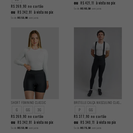
ou
à vista no pix
R$ 421,11
no cartão
R$ 269,90
5x
de
R$ 93,58
sem juros
ou
à vista no pix
R$ 242,91
5x
de
R$ 53,98
sem juros
SHORT FEMININO CLASSIC
BRETELLE CALÇA MASCULINO CLASSIC
G
GG
3G
P
GG
no cartão
no cartão
R$ 269,90
R$ 377,90
ou
ou
à vista no pix
à vista no pix
R$ 242,91
R$ 340,11
5x
de
R$ 53,98
sem juros
5x
de
R$ 75,58
sem juros