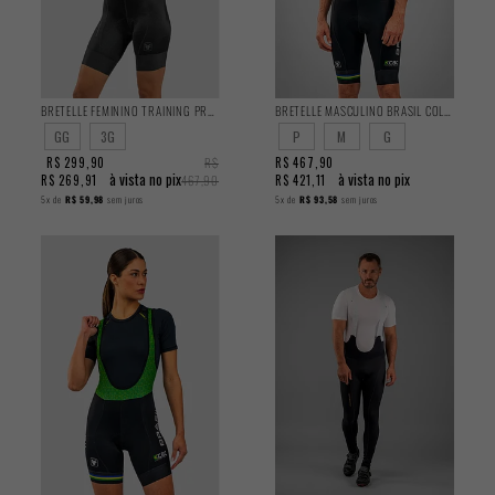
BRETELLE FEMININO TRAINING PRETO 2024
BRETELLE MASCULINO BRASIL COLLECTION CBC
GG
3G
P
M
G
R$ 299,90
R$
R$ 467,90
à vista no pix
à vista no pix
R$ 269,91
467,90
R$ 421,11
5x
de
R$ 59,98
sem juros
5x
de
R$ 93,58
sem juros