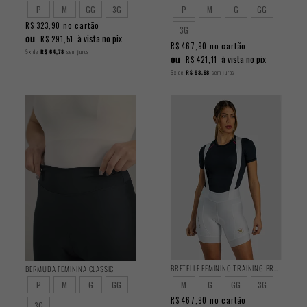
P
M
GG
3G
P
M
G
GG
no cartão
R$ 323,90
3G
ou
à vista no pix
R$ 291,51
no cartão
R$ 467,90
5x
de
R$ 64,78
sem juros
ou
à vista no pix
R$ 421,11
5x
de
R$ 93,58
sem juros
BRETELLE FEMININO TRAINING BRANCO
BERMUDA FEMININA CLASSIC
M
G
GG
3G
P
M
G
GG
no cartão
R$ 467,90
3G