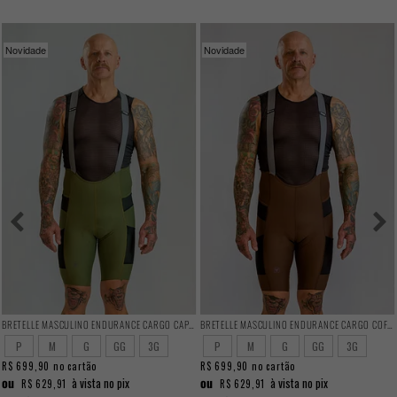
Novidade
Novidade
BRETELLE MASCULINO ENDURANCE CARGO CAPER
BRETELLE MASCULINO ENDURANCE CARGO COFFEE
P
M
G
GG
3G
P
M
G
GG
3G
R$ 699,90
no cartão
R$ 699,90
no cartão
ou
ou
à vista no pix
à vista no pix
R$ 629,91
R$ 629,91