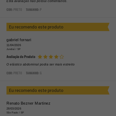
Esta avaliação não possui comentários.
COR:
PRETO
TAMANHO:
P
Eu recomendo este produto
gabriel fornari
11/04/2026
Jundiaí /
SP
Avaliação do Produto
O elástico abdominal podia ser mais estreito
COR:
PRETO
TAMANHO:
G
Eu recomendo este produto
Renato Bezner Martinez
28/03/2026
São Paulo /
SP