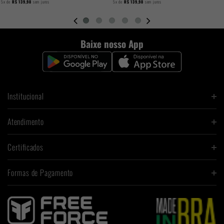
5x
de
R$ 139,98
sem juros
5x
de
R$ 139,98
sem juros
Baixe nosso App
Institucional
Atendimento
Certificados
Formas de Pagamento