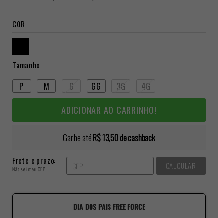
COR
Tamanho
P
M
G
GG
3G
4G
ADICIONAR AO CARRINHO!
Ganhe até
R$ 13,50
de cashback
Frete e prazo:
CALCULAR
Não sei meu CEP
DIA DOS PAIS FREE FORCE