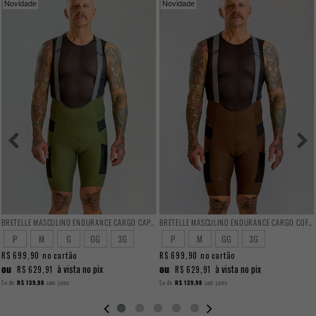
Novidade
Novidade
BRETELLE MASCULINO ENDURANCE CARGO CAPER
BRETELLE MASCULINO ENDURANCE CARGO COFFEE
P
M
G
GG
3G
P
M
GG
3G
R$ 699,90
no cartão
R$ 699,90
no cartão
ou
ou
à vista no pix
à vista no pix
R$ 629,91
R$ 629,91
5x
de
R$ 139,98
sem juros
5x
de
R$ 139,98
sem juros