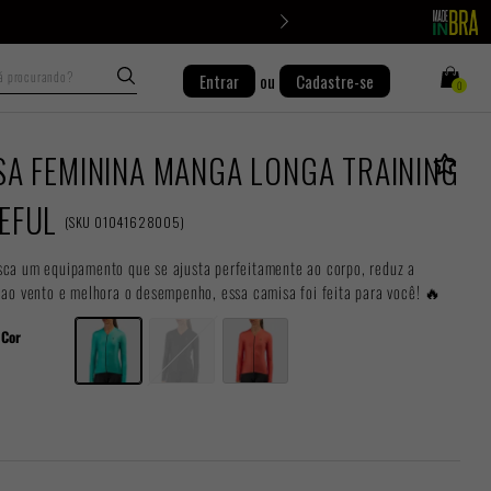
Busca
Entrar
ou
Cadastre-se
0
SA FEMININA MANGA LONGA TRAINING
EFUL
(
SKU
01041628005
)
sca um equipamento que se ajusta perfeitamente ao corpo, reduz a
 ao vento e melhora o desempenho, essa camisa foi feita para você! 🔥
Cor