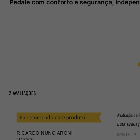
Pedale com conforto e segurança, indepen
2
AVALIAÇÕES
Avaliação do 
Eu recomendo este produto
Esta avalia
RICARDO NUNCIARONI
COR:
AZUL 2
31/07/2026