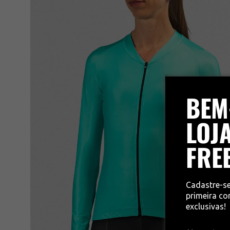
BEM
LOJA
FRE
Cadastre-s
primeira c
exclusivas!