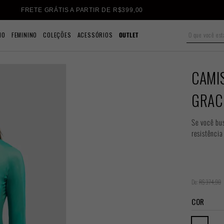
FRETE GRÁTIS A PARTIR DE R$399,00
NO
FEMININO
COLEÇÕES
ACESSÓRIOS
OUTLET
CAMI
GRAC
Se você bu
resistência
De:
R$ 374,90
COR