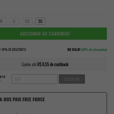
M
G
GG
3G
ADICIONAR AO CARRINHO!
 + 10% DE DESCONTO
R$ 153,81
(10% de desconto)
Ganhe até
R$ 8,55
de cashback
azo:
CALCULAR
P
A DOS PAIS FREE FORCE