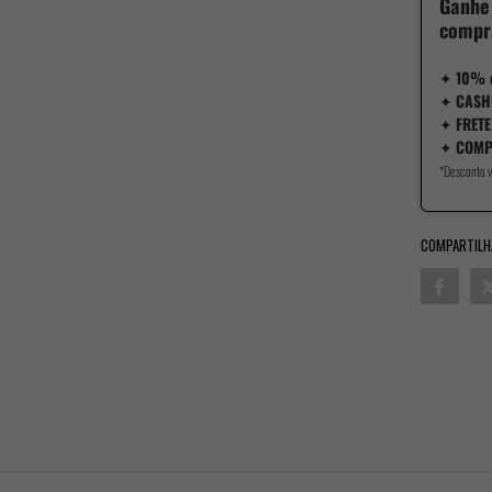
Ganhe
compr
✦
10% 
✦
CASH
✦
FRETE
✦
COMP
*Desconto v
COMPARTILH