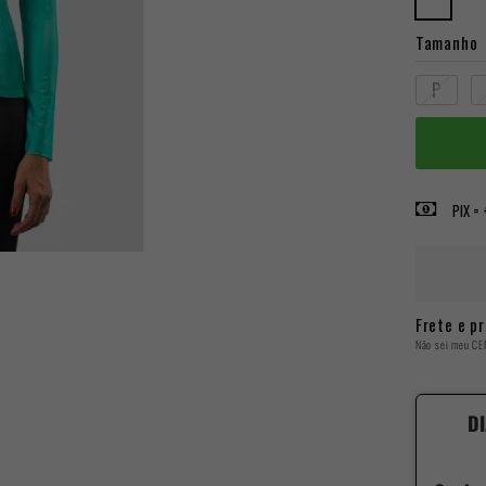
Tamanho
P
PIX =
Frete e pr
Não sei meu CE
DI