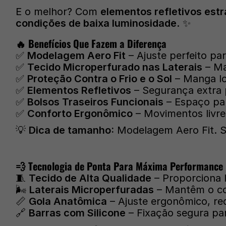
E o melhor? Com
elementos refletivos est
condições de baixa luminosidade
. ✨
🔥 Benefícios Que Fazem a Diferença
✅
Modelagem Aero Fit
– Ajuste perfeito pa
✅
Tecido Microperfurado nas Laterais
– Ma
✅
Proteção Contra o Frio e o Sol
– Manga lo
✅
Elementos Refletivos
– Segurança extra 
✅
Bolsos Traseiros Funcionais
– Espaço par
✅
Conforto Ergonômico
– Movimentos livre
💡
Dica de tamanho:
Modelagem Aero Fit. Se
💨 Tecnologia de Ponta Para Máxima Performance
🧵
Tecido de Alta Qualidade
– Proporciona l
🌬️
Laterais Microperfuradas
– Mantêm o cor
📏
Gola Anatômica
– Ajuste ergonômico, r
🔗
Barras com Silicone
– Fixação segura pa