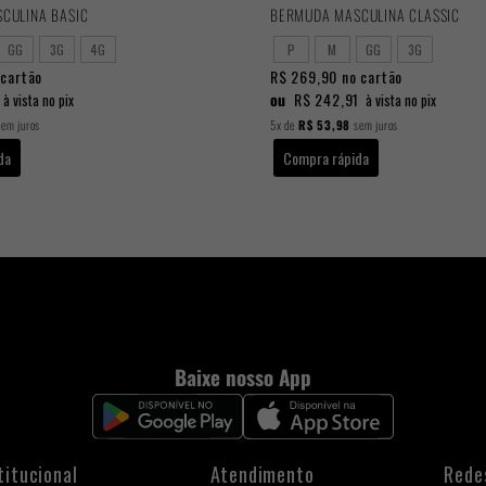
CULINA BASIC
BERMUDA MASCULINA CLASSIC
GG
3G
4G
P
M
GG
3G
cartão
R$ 269,90
no cartão
ou
R$ 242,91
à vista no pix
à vista no pix
em juros
5x
de
R$ 53,98
sem juros
da
Compra rápida
Baixe nosso App
titucional
Atendimento
Rede