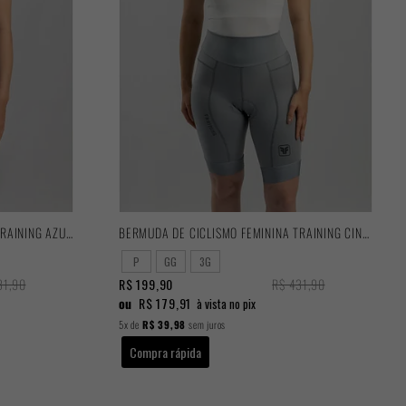
BERMUDA DE CICLISMO FEMININA TRAINING AZUL 2025
BERMUDA DE CICLISMO FEMININA TRAINING CINZA 2025
P
GG
3G
31,90
R$ 199,90
R$ 431,90
ou
R$ 179,91
à vista no pix
5x
de
R$ 39,98
sem juros
Compra rápida