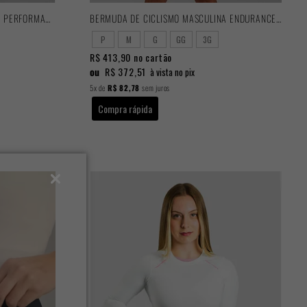
BERMUDA DE CICLISMO MASCULINA PERFORMANCE 2025
BERMUDA DE CICLISMO MASCULINA ENDURANCE 2025
P
M
G
GG
3G
R$ 413,90
no cartão
ou
R$ 372,51
à vista no pix
5x
de
R$ 82,78
sem juros
Compra rápida