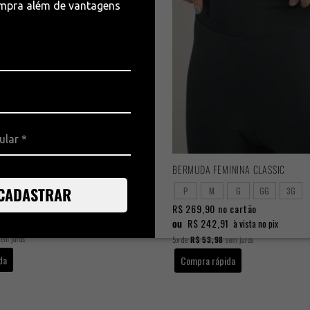
ompra além de vantagens
BERMUDA DE CICLISMO FEMININA PERFORMANCE 2025
BERMUDA FEMININA CLASSIC
CADASTRAR
G
GG
3G
P
M
G
GG
3G
 cartão
R$ 269,90
no cartão
1
ou
R$ 242,91
à vista no pix
à vista no pix
em juros
5x
de
R$ 53,98
sem juros
da
Compra rápida