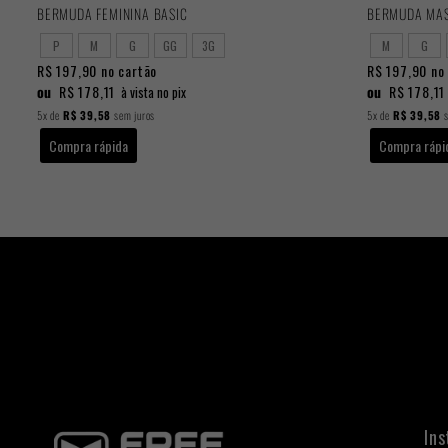
BERMUDA FEMININA BASIC
BERMUDA MAS
P
M
G
GG
3G
M
G
R$ 197,90
no cartão
R$ 197,90
no 
ou
R$ 178,11
ou
R$ 178,11
à vista no pix
5x
de
R$ 39,58
sem juros
5x
de
R$ 39,58
s
Compra rápida
Compra rápi
Ins