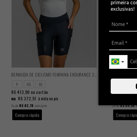
primeira c
exclusivas!
BERMUDA DE CICLISMO FEMININA ENDURANCE 2025
P
GG
3G
P
M
R$ 413,90
no cartão
R$ 449,90
no
ou
R$ 372,51
ou
R$ 404,9
à vista no pix
5x
de
R$ 82,78
sem juros
5x
de
R$ 89,98
s
Compra rápida
Compra rápi