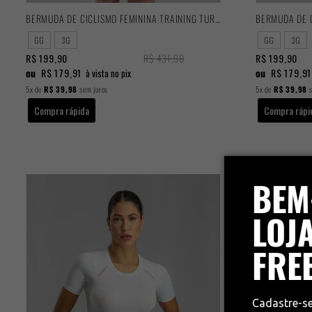
BERMUDA DE CICLISMO FEMININA TRAINING TURQUESA 2025
GG
3G
GG
3G
R$ 199,90
R$ 431,90
R$ 199,90
ou
R$ 179,91
ou
R$ 179,91
à vista no pix
5x
de
R$ 39,98
sem juros
5x
de
R$ 39,98
s
Compra rápida
Compra rápi
BEM
LOJA
FRE
Cadastre-s