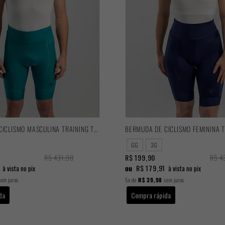
BERMUDA DE CICLISMO MASCULINA TRAINING TURQUESA 2025
GG
3G
R$ 431,90
R$ 199,90
R$ 4
ou
R$ 179,91
à vista no pix
à vista no pix
em juros
5x
de
R$ 39,98
sem juros
da
Compra rápida