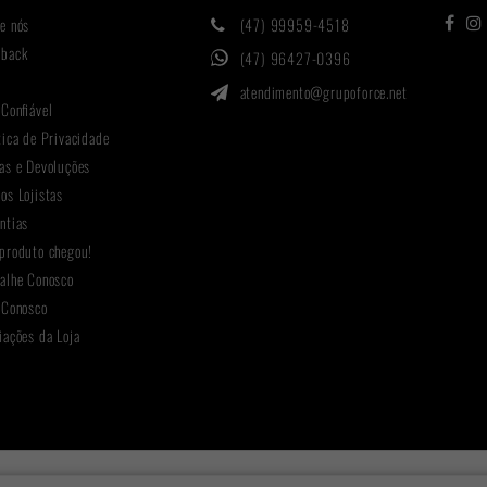
e nós
(47) 99959-4518
hback
(47) 96427-0396
g
atendimento@grupoforce.net
 Confiável
tica de Privacidade
as e Devoluções
os Lojistas
ntias
produto chegou!
alhe Conosco
 Conosco
iações da Loja