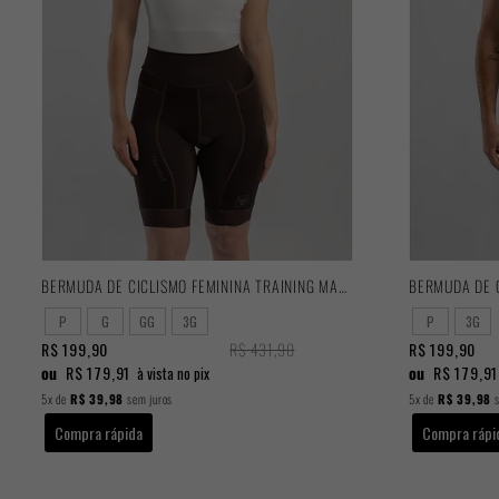
BERMUDA DE CICLISMO FEMININA TRAINING MARROM 2025
P
G
GG
3G
P
3G
R$ 199,90
R$ 431,90
R$ 199,90
ou
R$ 179,91
ou
R$ 179,91
à vista no pix
5x
de
R$ 39,98
sem juros
5x
de
R$ 39,98
s
Compra rápida
Compra rápi