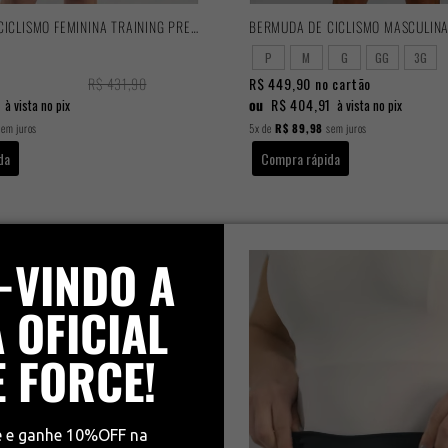
BERMUDA DE CICLISMO FEMININA TRAINING PRETA 2025
P
M
G
GG
3G
R$ 431,90
R$ 449,90
no cartão
ou
R$ 404,91
à vista no pix
à vista no pix
em juros
5x
de
R$ 89,98
sem juros
da
Compra rápida
-VINDO A
 OFICIAL
E FORCE!
e e ganhe 10%OFF na