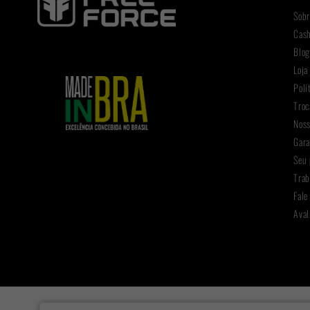
Sobr
Cas
Blo
Loja
Polí
Troc
Noss
Gara
Seu 
Trab
Fale
Aval