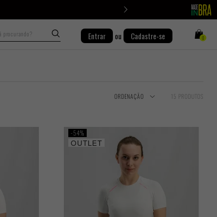
Busca
Entrar
ou
Cadastre-se
0
ORDENAÇÃO
15 PRODUTOS
54%
OUTLET