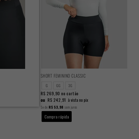
SHORT FEMININO CLASSIC
G
GG
3G
R$ 269,90
no cartão
ou
R$ 242,91
à vista no pix
5x
de
R$ 53,98
sem juros
Compra rápida