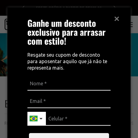
DE R$499
FRETE GRÁTIS A PARTIR DE R$399,00
Ganhe um desconto
0
exclusivo para arrasar
com estilo!
Resgate seu cupom de desconto
para aposentar aquilo que já não te
representa mais.
INÍCIO
BERMUDAS FREE FORCE
BERMUDAS FREE FORCE
FILTROS
ORDENAÇÃO
15 PRODUTOS