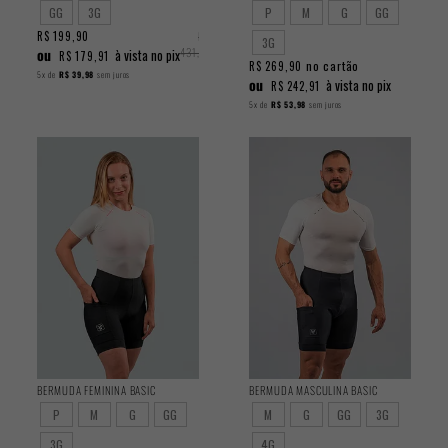
GG
3G
P
M
G
GG
R$ 199,90
R$
3G
ou
431,90
à vista no pix
R$ 179,91
no cartão
R$ 269,90
5x
de
R$ 39,98
sem juros
ou
à vista no pix
R$ 242,91
5x
de
R$ 53,98
sem juros
BERMUDA FEMININA BASIC
BERMUDA MASCULINA BASIC
P
M
G
GG
M
G
GG
3G
3G
4G