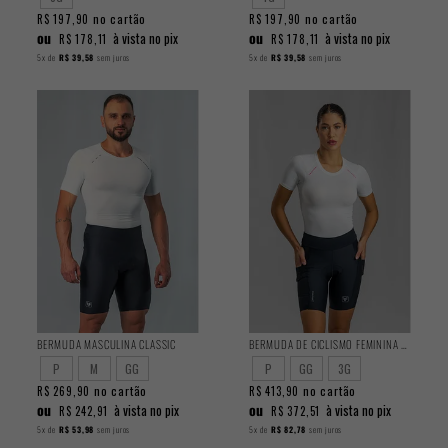
no cartão
no cartão
R$ 197,90
R$ 197,90
ou
ou
à vista no pix
à vista no pix
R$ 178,11
R$ 178,11
5x
de
R$ 39,58
sem juros
5x
de
R$ 39,58
sem juros
BERMUDA MASCULINA CLASSIC
BERMUDA DE CICLISMO FEMININA ENDURANCE 2025
P
M
GG
P
GG
3G
no cartão
no cartão
R$ 269,90
R$ 413,90
ou
ou
à vista no pix
à vista no pix
R$ 242,91
R$ 372,51
5x
de
R$ 53,98
sem juros
5x
de
R$ 82,78
sem juros