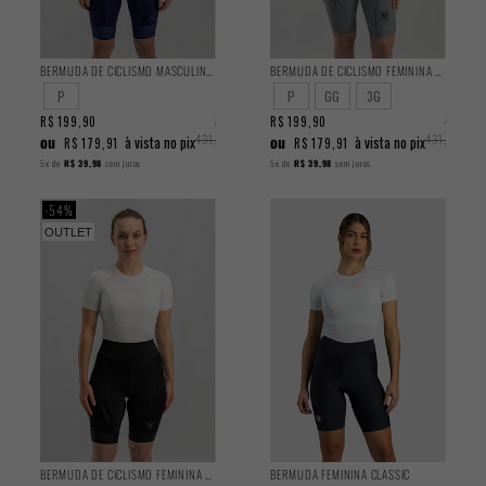
BERMUDA DE CICLISMO MASCULINA TRAINING AZUL 2025
BERMUDA DE CICLISMO FEMININA TRAINING CINZA 2025
P
P
GG
3G
R$ 199,90
R$
R$ 199,90
R$
ou
431,90
ou
431,90
à vista no pix
à vista no pix
R$ 179,91
R$ 179,91
5x
de
R$ 39,98
sem juros
5x
de
R$ 39,98
sem juros
54%
OUTLET
BERMUDA DE CICLISMO FEMININA TRAINING PRETA 2025
BERMUDA FEMININA CLASSIC