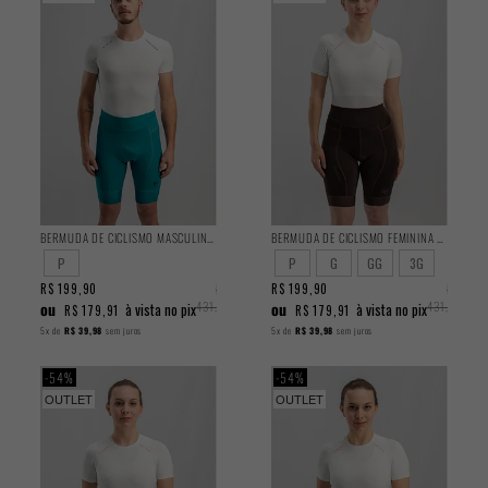
BERMUDA DE CICLISMO MASCULINA TRAINING TURQUESA 2025
BERMUDA DE CICLISMO FEMININA TRAINING MARROM 2025
P
P
G
GG
3G
R$ 199,90
R$
R$ 199,90
R$
ou
431,90
ou
431,90
à vista no pix
à vista no pix
R$ 179,91
R$ 179,91
5x
de
R$ 39,98
sem juros
5x
de
R$ 39,98
sem juros
54%
54%
OUTLET
OUTLET