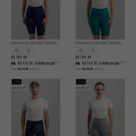
BERMUDA DE CICLISMO FEMININA TRAINING AZUL 2025
BERMUDA DE CICLISMO FEMININA TRAINING TURQUESA 2025
GG
3G
GG
3G
R$ 199,90
R$
R$ 199,90
R$
ou
431,90
ou
431,90
à vista no pix
à vista no pix
R$ 179,91
R$ 179,91
5x
de
R$ 39,98
sem juros
5x
de
R$ 39,98
sem juros
54%
54%
OUTLET
OUTLET