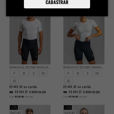
CADASTRAR
BERMUDA DE CICLISMO MASCULINA PERFORMANCE 2025
BERMUDA DE CICLISMO FEMININA PERFORMANCE 2025
P
M
G
GG
P
M
G
GG
3G
3G
no cartão
no cartão
R$ 449,90
R$ 449,90
ou
ou
à vista no pix
à vista no pix
R$ 404,91
R$ 404,91
5x
de
R$ 89,98
sem juros
5x
de
R$ 89,98
sem juros
54%
54%
OUTLET
OUTLET