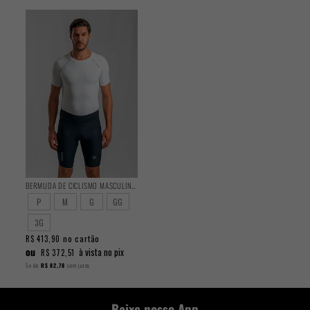
BERMUDA DE CICLISMO MASCULINA ENDURANCE 2025
P
M
G
GG
3G
no cartão
R$ 413,90
ou
à vista no pix
R$ 372,51
5x
de
R$ 82,78
sem juros
Baixe nosso App