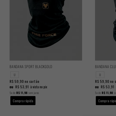
BANDANA SPORT BLACKGOLD
BANDANA CLU
U
U
R$ 59,90
no cartão
R$ 59,90
no 
ou
R$ 53,91
ou
R$ 53,91
à vista no pix
5x
de
R$ 11,98
sem juros
5x
de
R$ 11,98
se
Compra rápida
Compra rápi