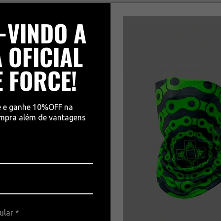
-VINDO A
 OFICIAL
E FORCE!
e e ganhe 10%OFF na
ompra além de vantagens