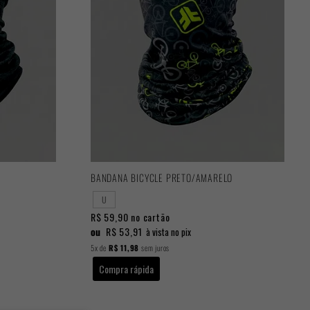
BANDANA BICYCLE PRETO/AMARELO
U
R$ 59,90
no cartão
ou
R$ 53,91
à vista no pix
5x
de
R$ 11,98
sem juros
Compra rápida