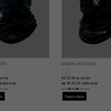
STER
BANDANA UNISSEX BASIC
U
cartão
R$ 59,90
no cartão
ou
R$ 53,91
à vista no pix
à vista no pix
m juros
5x
de
R$ 11,98
sem juros
da
Compra rápida