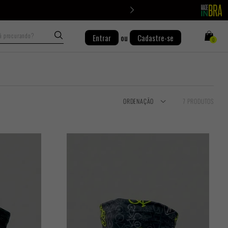
Busca
Entrar
ou
Cadastre-se
0
ORDENAÇÃO
7 PRODUTOS