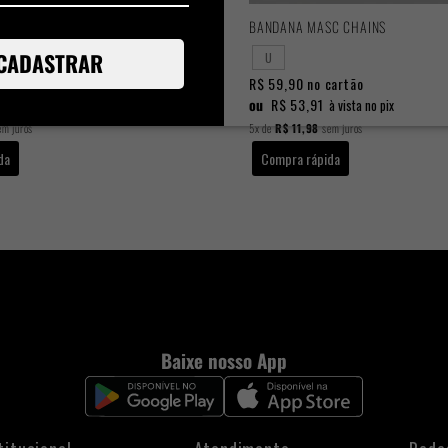
YCLE PRETO/ROSA
BANDANA MASC CHAINS
CADASTRAR
U
cartão
R$ 59,90
no cartão
ou
R$ 53,91
à vista no pix
à vista no pix
m juros
5x
de
R$ 11,98
sem juros
da
Compra rápida
Baixe nosso App