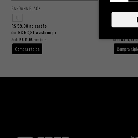
BANDANA BLACK
BANDANA BIC
U
U
R$ 59,90
no cartão
R$ 59,90
no 
ou
R$ 53,91
ou
R$ 53,91
à vista no pix
5x
de
R$ 11,98
sem juros
5x
de
R$ 11,98
se
Compra rápida
Compra rápi