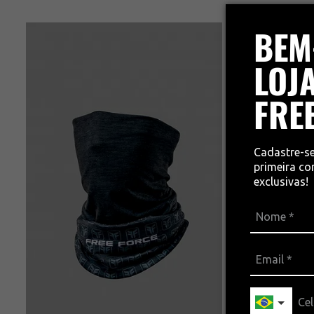
BEM
LOJA
FRE
Cadastre-s
primeira c
exclusivas!