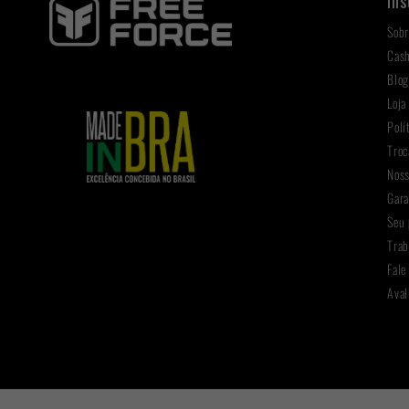
Ins
Sobr
Cas
Blo
Loja
Polí
Troc
Noss
Gara
Seu 
Trab
Fale
Aval