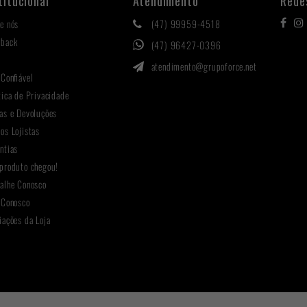
titucional
Atendimento
Rede
e nós
(47) 99959-4518
hback
(47) 96427-0396
g
atendimento@grupoforce.net
 Confiável
tica de Privacidade
as e Devoluções
os Lojistas
ntias
produto chegou!
alhe Conosco
 Conosco
iações da Loja