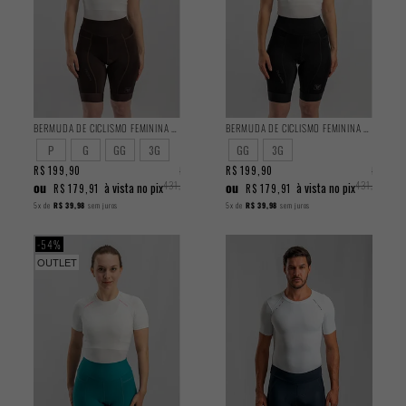
BERMUDA DE CICLISMO FEMININA TRAINING MARROM 2025
BERMUDA DE CICLISMO FEMININA TRAINING PRETA 2025
P
G
GG
3G
GG
3G
R$ 199,90
R$
R$ 199,90
R$
ou
431,90
ou
431,90
à vista no pix
à vista no pix
R$ 179,91
R$ 179,91
5x
de
R$ 39,98
sem juros
5x
de
R$ 39,98
sem juros
54%
OUTLET