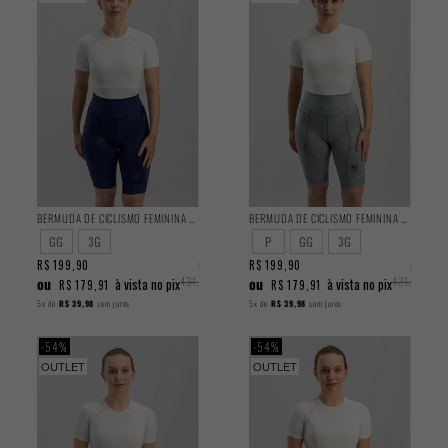
BERMUDA DE CICLISMO FEMININA TRAINING AZUL 2025
BERMUDA DE CICLISMO FEMININA TRAINING CINZA 2025
GG
3G
P
GG
3G
R$ 199,90
R$
R$ 199,90
R$
ou
431,90
ou
431,90
à vista no pix
à vista no pix
R$ 179,91
R$ 179,91
5x
de
R$ 39,98
sem juros
5x
de
R$ 39,98
sem juros
54%
54%
OUTLET
OUTLET