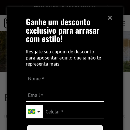
DE R$499
FRETE GRÁTIS A PARTIR DE R$399,00
Ganhe um desconto
0
exclusivo para arrasar
com estilo!
Resgate seu cupom de desconto
para aposentar aquilo que já não te
representa mais.
INÍCIO
TODOS OS PRODUTOS
BERMUDAS
BERMUDAS
FILTROS
ORDENAÇÃO
12 PRODUTOS