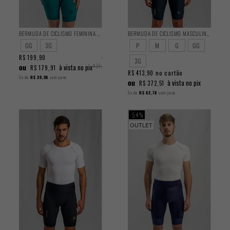
BERMUDA DE CICLISMO FEMININA TRAINING TURQUESA 2025
BERMUDA DE CICLISMO MASCULINA ENDURANCE 2025
GG
3G
P
M
G
GG
R$ 199,90
R$
3G
ou
431,90
à vista no pix
R$ 179,91
no cartão
R$ 413,90
5x
de
R$ 39,98
sem juros
ou
à vista no pix
R$ 372,51
5x
de
R$ 82,78
sem juros
54%
OUTLET