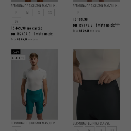
BERMUDA DE CICLISMO MASCULINA PERFORMANCE 2025
BERMUDA DE CICLISMO MASCULINA TRAINING AZUL 2025
P
M
G
GG
P
R$ 199,90
R$
3G
ou
431,90
à vista no pix
R$ 179,91
no cartão
R$ 449,90
5x
de
R$ 39,98
sem juros
ou
à vista no pix
R$ 404,91
5x
de
R$ 89,98
sem juros
54%
OUTLET
BERMUDA DE CICLISMO MASCULINA TRAINING TURQUESA 2025
BERMUDA FEMININA CLASSIC
P
P
M
G
GG