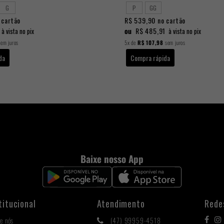
G
P
GG
 cartão
R$ 539,90
no cartão
ou
R$ 485,91
à vista no pix
à vista no pix
em juros
5x
de
R$ 107,98
sem juros
da
Compra rápida
Baixe nosso App
titucional
Atendimento
Rede
e nós
(47) 99959-4518