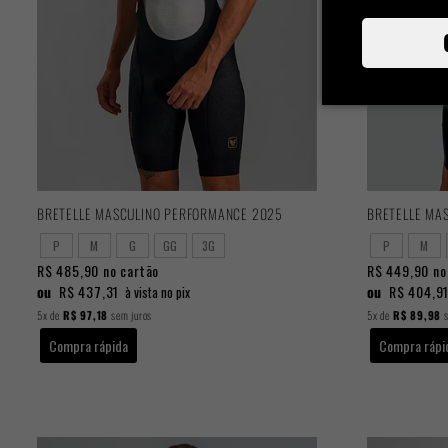
BRETELLE MASCULINO PERFORMANCE 2025
BRETELLE MA
P
M
G
GG
3G
P
M
R$ 485,90
no cartão
R$ 449,90
no
ou
R$ 437,31
ou
R$ 404,9
à vista no pix
5x
de
R$ 97,18
sem juros
5x
de
R$ 89,98
s
Compra rápida
Compra rápi