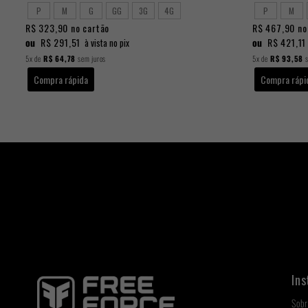
P
M
G
GG
3G
4G
P
M
R$ 323,90
no cartão
R$ 467,90
no
ou
R$ 291,51
ou
R$ 421,11
à vista no pix
5x
de
R$ 64,78
sem juros
5x
de
R$ 93,58
s
Compra rápida
Compra rápi
Ins
Sobr