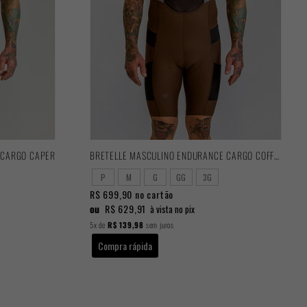
 CARGO CAPER
BRETELLE MASCULINO ENDURANCE CARGO COFFEE
P
M
G
GG
3G
R$ 699,90
no cartão
ou
R$ 629,91
à vista no pix
5x
de
R$ 139,98
sem juros
Compra rápida