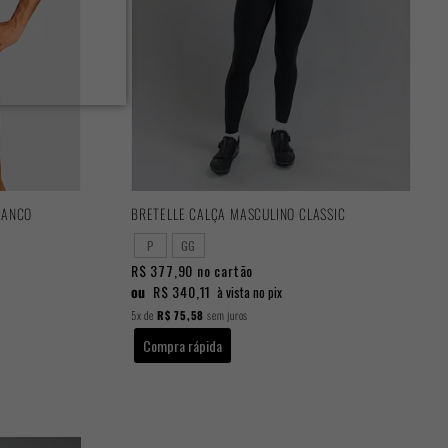
RANCO
BRETELLE CALÇA MASCULINO CLASSIC
P
GG
R$ 377,90
no cartão
ou
R$ 340,11
à vista no pix
5x
de
R$ 75,58
sem juros
Compra rápida