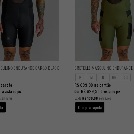
SCULINO ENDURANCE CARGO BLACK
BRETELLE MASCULINO ENDURANCE
P
M
G
GG
3G
 cartão
R$ 699,90
no cartão
1
ou
R$ 629,91
à vista no pix
à vista no pix
sem juros
5x
de
R$ 139,98
sem juros
da
Compra rápida