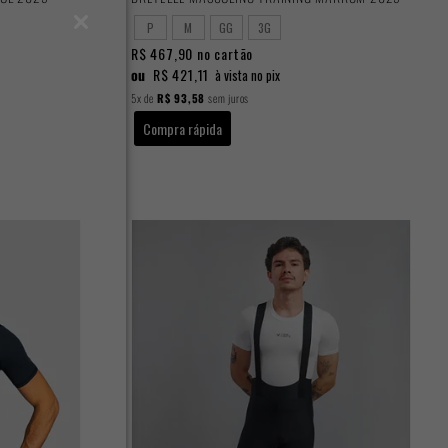
P
M
GG
3G
R$ 467,90
no cartão
ou
R$ 421,11
à vista no pix
5x
de
R$ 93,58
sem juros
Compra rápida