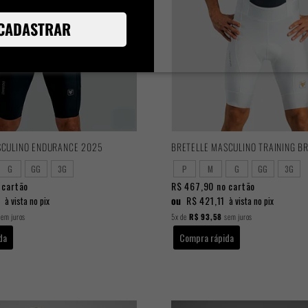
CADASTRAR
SCULINO ENDURANCE 2025
BRETELLE MASCULINO TRAINING B
G
GG
3G
P
M
G
GG
3G
 cartão
R$ 467,90
no cartão
1
ou
R$ 421,11
à vista no pix
à vista no pix
em juros
5x
de
R$ 93,58
sem juros
da
Compra rápida