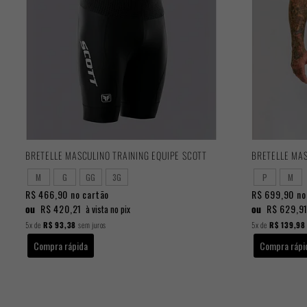
BRETELLE MASCULINO TRAINING EQUIPE SCOTT
BRETELLE MA
M
G
GG
3G
P
M
R$ 466,90
no cartão
R$ 699,90
no
ou
R$ 420,21
ou
R$ 629,9
à vista no pix
5x
de
R$ 93,38
sem juros
5x
de
R$ 139,98
Compra rápida
Compra rápi