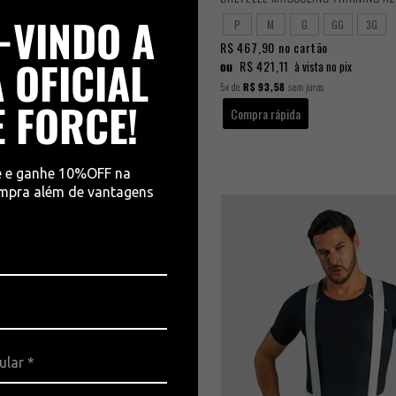
-VINDO A
G
GG
3G
P
M
G
GG
3G
 cartão
R$ 467,90
no cartão
 OFICIAL
ou
R$ 421,11
à vista no pix
à vista no pix
em juros
5x
de
R$ 93,58
sem juros
E FORCE!
da
Compra rápida
e e ganhe 10%OFF na
ompra além de vantagens