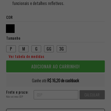
funcionais e detalhes refletivos.
COR
Tamanho
P
M
G
GG
3G
Ver tabela de medidas
ADICIONAR AO CARRINHO!
Ganhe até
R$ 16,20
de cashback
Frete e prazo:
CALCULAR
Não sei meu CEP