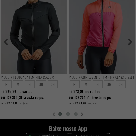
JAQUETA PELUCIADA FEMININA CLASSIC
JAQUETA CORTA VENTO FEMININA CLASSIC IZZET
P
M
G
GG
3G
P
M
G
GG
3G
R$ 395,90
no cartão
R$ 323,90
no cartão
ou
ou
à vista no pix
à vista no pix
R$ 356,31
R$ 291,51
5x
de
R$ 79,18
sem juros
5x
de
R$ 64,78
sem juros
Baixe nosso App