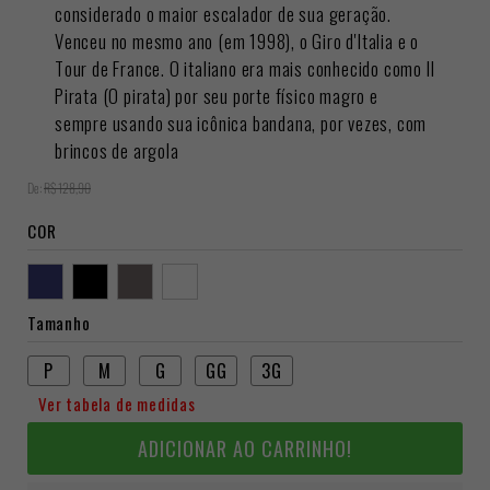
considerado o maior escalador de sua geração.
Venceu no mesmo ano (em 1998), o Giro d'Italia e o
Tour de France. O italiano era mais conhecido como Il
Pirata (O pirata) por seu porte físico magro e
sempre usando sua icônica bandana, por vezes, com
brincos de argola
De:
R$ 128,90
COR
Tamanho
P
M
G
GG
3G
Ver tabela de medidas
ADICIONAR AO CARRINHO!