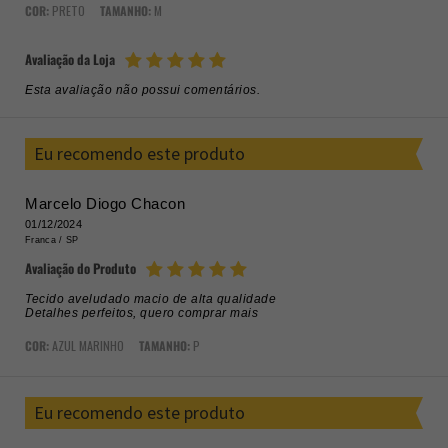
COR:
PRETO
TAMANHO:
M
Avaliação da Loja
Esta avaliação não possui comentários.
Eu recomendo este produto
Marcelo Diogo Chacon
01/12/2024
Franca /
SP
Avaliação do Produto
Tecido aveludado macio de alta qualidade
Detalhes perfeitos, quero comprar mais
COR:
AZUL MARINHO
TAMANHO:
P
Eu recomendo este produto