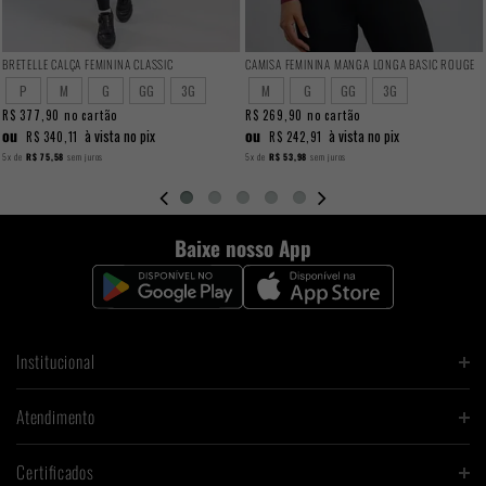
BRETELLE CALÇA FEMININA CLASSIC
CAMISA FEMININA MANGA LONGA BASIC ROUGE
P
M
G
GG
3G
M
G
GG
3G
R$ 377,90
no cartão
R$ 269,90
no cartão
ou
ou
à vista no pix
à vista no pix
R$ 340,11
R$ 242,91
5x
de
R$ 75,58
sem juros
5x
de
R$ 53,98
sem juros
Baixe nosso App
Institucional
Atendimento
Certificados