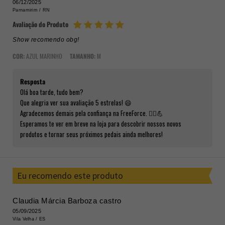
06/12/2025
Parnamirim /
RN
Avaliação do Produto
Show recomendo obg!
COR:
AZUL MARINHO
TAMANHO:
M
Resposta
Olá boa tarde, tudo bem?
Que alegria ver sua avaliação 5 estrelas! 😄
Agradecemos demais pela confiança na FreeForce. 🚴‍♂️💪
Esperamos te ver em breve na loja para descobrir nossos novos
produtos e tornar seus próximos pedais ainda melhores!
Eu recomendo este produto
Claudia Márcia Barboza castro
05/09/2025
Vila Velha /
ES