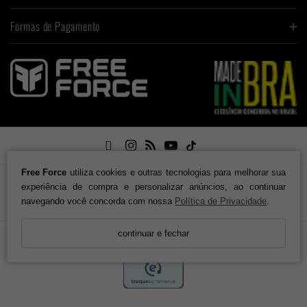
Formas de Pagamento

Free Force
utiliza cookies e outras tecnologias para melhorar sua
Free Force / CNPJ: 01.701.348/0003-30
experiência de compra e personalizar anúncios, ao continuar
Endereço: Rua XV de Novembro, 6633 - Galpão 4. Testo Central. Pomerode - SC, 89107-
navegando você concorda com nossa
Política de Privacidade
.
000
continuar e fechar