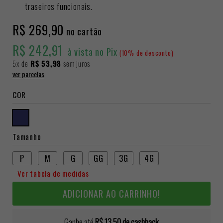
traseiros funcionais.
R$ 269,90
no cartão
R$ 242,91
à vista no Pix
(10% de desconto)
5x
de
R$ 53,98
sem juros
ver parcelas
COR
Tamanho
P
M
G
GG
3G
4G
Ver tabela de medidas
ADICIONAR AO CARRINHO!
Ganhe até
R$ 13,50
de cashback