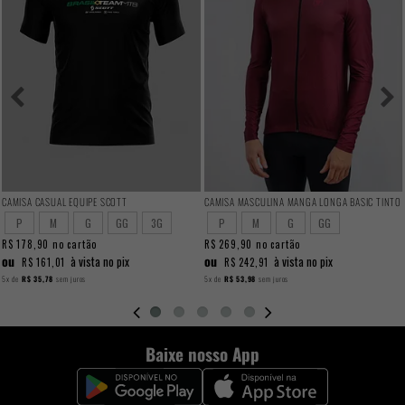
CAMISA CASUAL EQUIPE SCOTT
CAMISA MASCULINA MANGA LONGA BASIC TINTO
P
M
G
GG
3G
P
M
G
GG
R$ 178,90
no cartão
R$ 269,90
no cartão
ou
ou
à vista no pix
à vista no pix
R$ 161,01
R$ 242,91
5x
de
R$ 35,78
sem juros
5x
de
R$ 53,98
sem juros
Baixe nosso App