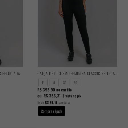
C PELUCIADA
CALÇA DE CICLISMO FEMININA CLASSIC PELUCIADA
P
M
GG
3G
R$ 395,90
no cartão
ou
R$ 356,31
à vista no pix
5x
de
R$ 79,18
sem juros
Compra rápida