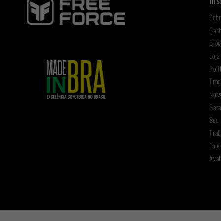
Ins
Sobr
Cas
Blo
Loja
Polí
Troc
Noss
Gara
Seu 
Trab
Fale
Aval