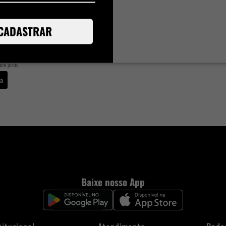
ÇA MASCULINO CLASSIC
CADASTRAR
cartão
1
à vista no pix
em juros
da
Baixe nosso App