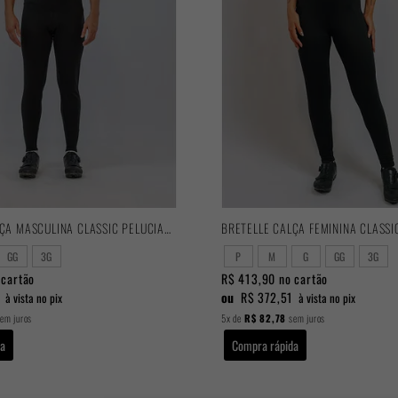
BRETELLE CALÇA MASCULINA CLASSIC PELUCIADA
BRETELLE CALÇA FEMININA CLASSI
GG
3G
P
M
G
GG
3G
cartão
R$ 413,90
no cartão
1
ou
R$ 372,51
à vista no pix
à vista no pix
em juros
5x
de
R$ 82,78
sem juros
da
Compra rápida