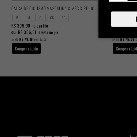
CALÇA DE CICLISMO MASCULINA CLASSIC PELUCIADA
BRETELLE CAL
P
M
G
GG
3G
P
GG
R$ 395,90
no cartão
R$ 377,90
no 
ou
R$ 356,31
ou
R$ 340,1
à vista no pix
5x
de
R$ 79,18
sem juros
5x
de
R$ 75,58
s
Compra rápida
Compra rápi