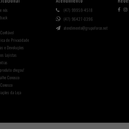
titucional
Atendimento
Rede
e nós
(47) 99959-4518
hback
(47) 96427-0396
g
atendimento@grupoforce.net
 Confiável
tica de Privacidade
as e Devoluções
os Lojistas
ntias
produto chegou!
alhe Conosco
 Conosco
iações da Loja