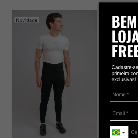
BEM
Novidade
LOJA
FRE
Cadastre-s
primeira co
exclusivas!