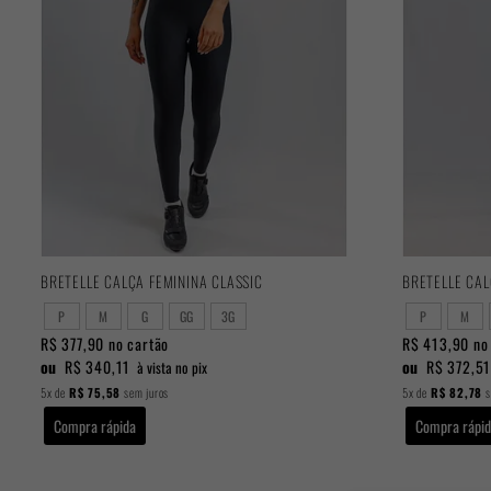
BRETELLE CALÇA FEMININA CLASSIC
P
M
G
GG
3G
P
M
R$ 377,90
no cartão
R$ 413,90
no 
ou
R$ 340,11
ou
R$ 372,5
à vista no pix
5x
de
R$ 75,58
sem juros
5x
de
R$ 82,78
s
Compra rápida
Compra rápi