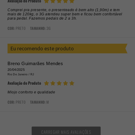
Avaliação do Produto
Comprei pra presente, o presenteado é bem alto (1,90m) e tem
mais de 120kg, o 3G atendeu super bem e ficou bem confortável
para pedal. Fazemos pedais de 2 a 3h.
COR:
PRETO
TAMANHO:
3G
Eu recomendo este produto
Breno Guimarães Mendes
20/04/2025
Rio De Janeiro /
RJ
Avaliação do Produto
Miojo conforto e qualidade
COR:
PRETO
TAMANHO:
M
CARREGAR MAIS AVALIAÇÕES