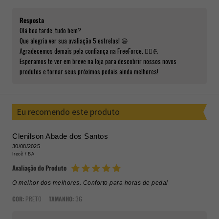
Resposta
Olá boa tarde, tudo bem?
Que alegria ver sua avaliação 5 estrelas! 😄
Agradecemos demais pela confiança na FreeForce. 🚴‍♂️💪
Esperamos te ver em breve na loja para descobrir nossos novos
produtos e tornar seus próximos pedais ainda melhores!
Eu recomendo este produto
Clenilson Abade dos Santos
30/08/2025
Irecê /
BA
Avaliação do Produto
O melhor dos melhores. Conforto para horas de pedal
COR:
PRETO
TAMANHO:
3G