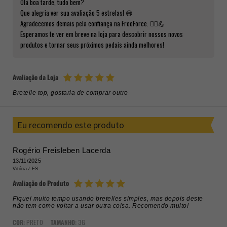
Olá boa tarde, tudo bem?
Que alegria ver sua avaliação 5 estrelas! 😄
Agradecemos demais pela confiança na FreeForce. 🚴‍♂️💪
Esperamos te ver em breve na loja para descobrir nossos novos
produtos e tornar seus próximos pedais ainda melhores!
Avaliação da Loja
Bretelle top, gostaria de comprar outro
Eu recomendo este produto
Rogério Freisleben Lacerda
13/11/2025
Vitória /
ES
Avaliação do Produto
Fiquei muito tempo usando bretelles simples, mas depois deste
não tem como voltar a usar outra coisa. Recomendo muito!
COR:
PRETO
TAMANHO:
3G