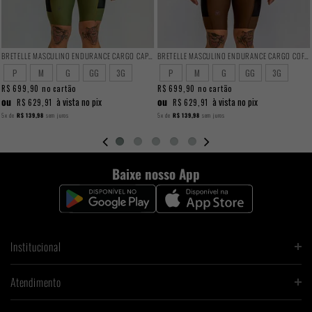
BRETELLE MASCULINO ENDURANCE CARGO CAPER
BRETELLE MASCULINO ENDURANCE CARGO COFFEE
P
M
G
GG
3G
P
M
G
GG
3G
R$ 699,90
no cartão
R$ 699,90
no cartão
ou
ou
à vista no pix
à vista no pix
R$ 629,91
R$ 629,91
5x
de
R$ 139,98
sem juros
5x
de
R$ 139,98
sem juros
Baixe nosso App
Institucional
Atendimento