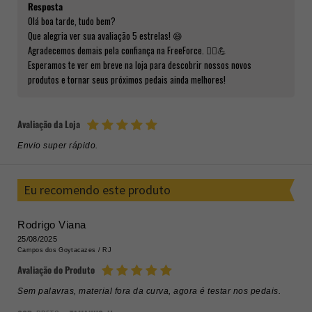
Resposta
Olá boa tarde, tudo bem?
Que alegria ver sua avaliação 5 estrelas! 😄
Agradecemos demais pela confiança na FreeForce. 🚴‍♂️💪
Esperamos te ver em breve na loja para descobrir nossos novos
produtos e tornar seus próximos pedais ainda melhores!
Avaliação da Loja
Envio super rápido.
Eu recomendo este produto
Rodrigo Viana
25/08/2025
Campos dos Goytacazes /
RJ
Avaliação do Produto
Sem palavras, material fora da curva, agora é testar nos pedais.