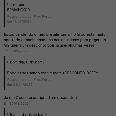
Tem sim.
BEMVINDO10
Respondido por Free Force
Em 13/08/2025
Estou vendendo o meu bretele tamanho G pq está muito
apertado e machucando as partes íntimas para pegar um
GG queria um desconto pois já usei algumas vezes
Em 30/03/2025
Bom dia, tudo bem?
Pode estar usando esse cupom *DESCONTO10OFF*
Respondido por Free Force
Em 03/04/2025
Já é o 2 que irei comprar tem desconto ?
Em 30/03/2025
Bomm dia, tudo bem?