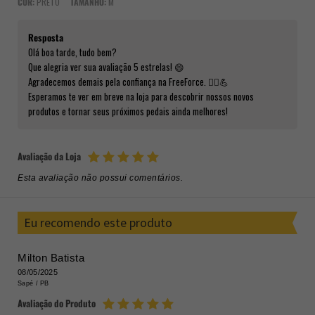
COR:
PRETO
TAMANHO:
M
Resposta
Olá boa tarde, tudo bem?
Que alegria ver sua avaliação 5 estrelas! 😄
Agradecemos demais pela confiança na FreeForce. 🚴‍♂️💪
Esperamos te ver em breve na loja para descobrir nossos novos
produtos e tornar seus próximos pedais ainda melhores!
Avaliação da Loja
Esta avaliação não possui comentários.
Eu recomendo este produto
Milton Batista
08/05/2025
Sapé /
PB
Avaliação do Produto