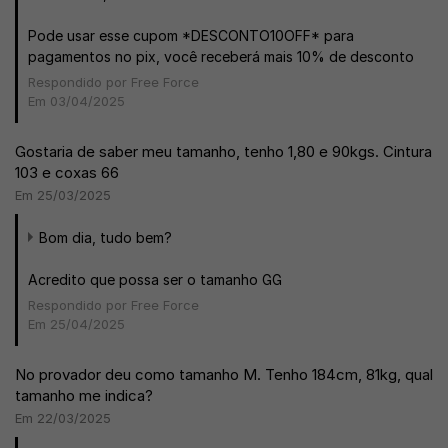
Pode usar esse cupom *DESCONTO10OFF* para
pagamentos no pix, você receberá mais 10% de desconto
Respondido por Free Force
Em 03/04/2025
Gostaria de saber meu tamanho, tenho 1,80 e 90kgs. Cintura
103 e coxas 66
Em 25/03/2025
Bom dia, tudo bem?
Acredito que possa ser o tamanho GG
Respondido por Free Force
Em 25/04/2025
No provador deu como tamanho M. Tenho 184cm, 81kg, qual
tamanho me indica?
Em 22/03/2025