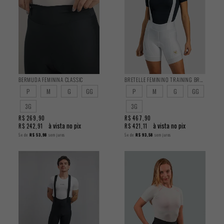
BRETELLE FEMININO TRAINING BRANCO
BERMUDA FEMININA CLASSIC
P
M
G
GG
P
M
G
GG
3G
3G
R$ 467,90
R$ 269,90
à vista no pix
à vista no pix
R$ 421,11
R$ 242,91
5x
de
R$ 93,58
sem juros
5x
de
R$ 53,98
sem juros