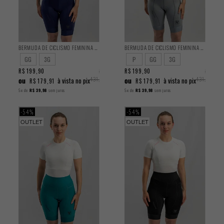
BERMUDA DE CICLISMO FEMININA TRAINING AZUL 2025
BERMUDA DE CICLISMO FEMININA TRAINING CINZA 2025
GG
3G
P
GG
3G
R$ 199,90
R$
R$ 199,90
R$
ou
431,90
ou
431,90
à vista no pix
à vista no pix
R$ 179,91
R$ 179,91
5x
de
R$ 39,98
sem juros
5x
de
R$ 39,98
sem juros
54%
54%
OUTLET
OUTLET