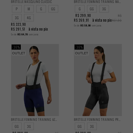
BRETELLE MASCULINO CLASSIC
BRETELLE FEMININO TRAINING MARROM 2024
P
M
G
GG
G
GG
3G
R$ 299,90
R$
3G
4G
à vista no pix
R$ 269,91
467,90
R$ 323,90
5x
de
R$ 59,98
sem juros
à vista no pix
R$ 291,51
5x
de
R$ 64,78
sem juros
36%
36%
OUTLET
OUTLET
BRETELLE FEMININO TRAINING AZUL 2024
BRETELLE FEMININO TRAINING PRETO 2024
GG
3G
GG
3G