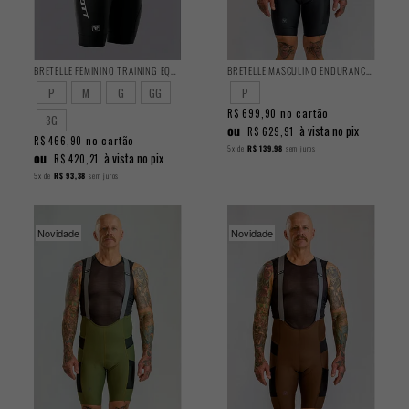
BRETELLE FEMININO TRAINING EQUIPE SCOTT
BRETELLE MASCULINO ENDURANCE CARGO BLACK
P
M
G
GG
P
no cartão
R$ 699,90
3G
ou
à vista no pix
R$ 629,91
no cartão
R$ 466,90
5x
de
R$ 139,98
sem juros
ou
à vista no pix
R$ 420,21
5x
de
R$ 93,38
sem juros
Novidade
Novidade