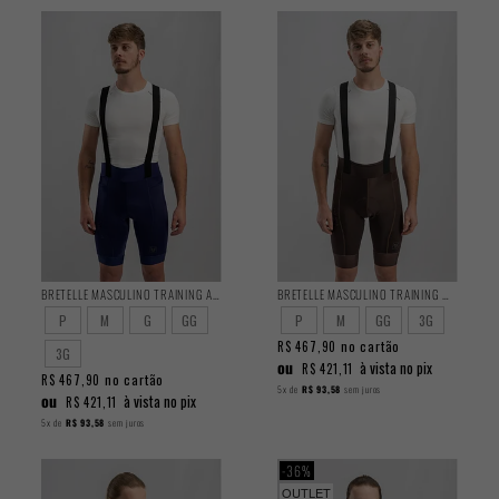
BRETELLE MASCULINO TRAINING AZUL 2025
BRETELLE MASCULINO TRAINING MARROM 2025
P
M
G
GG
P
M
GG
3G
no cartão
R$ 467,90
3G
ou
à vista no pix
R$ 421,11
no cartão
R$ 467,90
5x
de
R$ 93,58
sem juros
ou
à vista no pix
R$ 421,11
5x
de
R$ 93,58
sem juros
36%
OUTLET