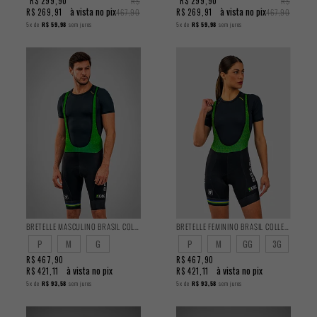
R$ 299,90
R$
R$ 299,90
R$
à vista no pix
à vista no pix
R$ 269,91
467,90
R$ 269,91
467,90
5x
de
R$ 59,98
sem juros
5x
de
R$ 59,98
sem juros
BRETELLE MASCULINO BRASIL COLLECTION CBC
BRETELLE FEMININO BRASIL COLLECTION CBC
P
M
G
P
M
GG
3G
R$ 467,90
R$ 467,90
à vista no pix
à vista no pix
R$ 421,11
R$ 421,11
5x
de
R$ 93,58
sem juros
5x
de
R$ 93,58
sem juros