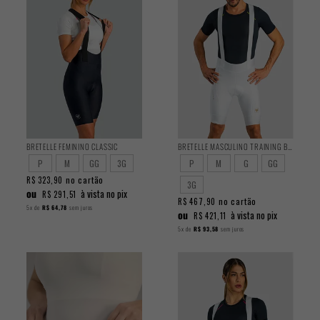
BRETELLE FEMININO CLASSIC
BRETELLE MASCULINO TRAINING BRANCO
P
M
GG
3G
P
M
G
GG
no cartão
R$ 323,90
3G
ou
à vista no pix
R$ 291,51
no cartão
R$ 467,90
5x
de
R$ 64,78
sem juros
ou
à vista no pix
R$ 421,11
5x
de
R$ 93,58
sem juros