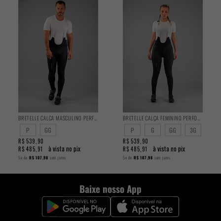
BRETELLE CALCA MASCULINO PERFORMANCE
BRETELLE CALÇA FEMININO PERFORMANCE
P
GG
P
G
GG
3G
R$ 539,90
R$ 539,90
à vista no pix
à vista no pix
R$ 485,91
R$ 485,91
5x
de
R$ 107,98
sem juros
5x
de
R$ 107,98
sem juros
Baixe nosso App