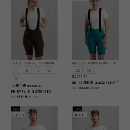
BRETELLE FEMININO TRAINING MARROM 2025
BRETELLE FEMININO TRAINING TURQUESA 2025
P
M
G
GG
GG
3G
R$ 299,90
R$
3G
ou
467,90
à vista no pix
R$ 269,91
no cartão
R$ 467,90
5x
de
R$ 59,98
sem juros
ou
à vista no pix
R$ 421,11
5x
de
R$ 93,58
sem juros
54%
54%
OUTLET
OUTLET