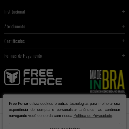
Institucional
Atendimento
Certificados
Formas de Pagamento
Free Force
utiliza cookies e outras tecnologias para melhorar sua

experiência de compra e personalizar anúncios, ao continuar
navegando você concorda com nossa
Política de Privacidade
.
Free Force / CNPJ: 01.701.348/0003-30
Endereço: Rua XV de Novembro, 6633 - Galpão 4. Testo Central. Pomerode - SC, 89107-