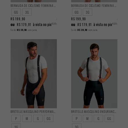
BERMUDA DE CICLISMO FEMININA TRAINING TURQUESA 2025
BERMUDA DE CICLISMO FEMININA TRAINING PRETA 2025
GG
3G
GG
3G
R$ 199,90
R$
R$ 199,90
R$
ou
431,90
ou
431,90
à vista no pix
à vista no pix
R$ 179,91
R$ 179,91
5x
de
R$ 39,98
sem juros
5x
de
R$ 39,98
sem juros
BRETELLE MASCULINO PERFORMANCE 2025
BRETELLE MASCULINO ENDURANCE 2025
P
M
G
GG
P
M
G
GG
3G
3G