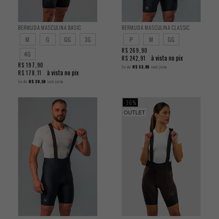
BERMUDA MASCULINA BASIC
BERMUDA MASCULINA CLASSIC
M
G
GG
3G
P
M
GG
R$ 269,90
4G
à vista no pix
R$ 242,91
R$ 197,90
5x
de
R$ 53,98
sem juros
à vista no pix
R$ 178,11
5x
de
R$ 39,58
sem juros
36%
OUTLET