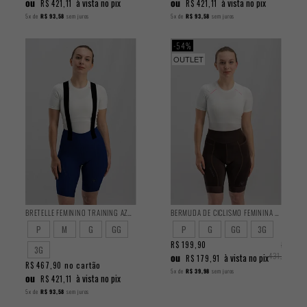
ou
ou
à vista no pix
à vista no pix
R$ 421,11
R$ 421,11
5x
de
R$ 93,58
sem juros
5x
de
R$ 93,58
sem juros
54%
OUTLET
BRETELLE FEMININO TRAINING AZUL 2025
BERMUDA DE CICLISMO FEMININA TRAINING MARROM 2025
P
M
G
GG
P
G
GG
3G
R$ 199,90
R$
3G
ou
431,90
à vista no pix
R$ 179,91
no cartão
R$ 467,90
5x
de
R$ 39,98
sem juros
ou
à vista no pix
R$ 421,11
5x
de
R$ 93,58
sem juros