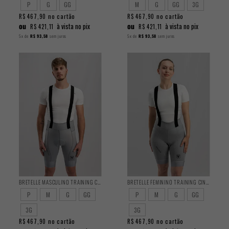
P
G
GG
M
G
GG
3G
no cartão
no cartão
R$ 467,90
R$ 467,90
ou
ou
à vista no pix
à vista no pix
R$ 421,11
R$ 421,11
5x
de
R$ 93,58
sem juros
5x
de
R$ 93,58
sem juros
BRETELLE MASCULINO TRAINING CINZA 2025
BRETELLE FEMININO TRAINING CINZA 2025
P
M
G
GG
P
M
G
GG
3G
3G
no cartão
no cartão
R$ 467,90
R$ 467,90