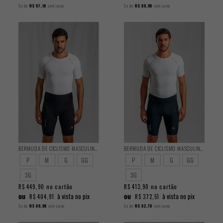
5x
de
R$ 97,18
sem juros
5x
de
R$ 89,98
sem juros
BERMUDA DE CICLISMO MASCULINA PERFORMANCE 2025
BERMUDA DE CICLISMO MASCULINA ENDURANCE 2025
P
M
G
GG
P
M
G
GG
3G
3G
no cartão
no cartão
R$ 449,90
R$ 413,90
ou
ou
à vista no pix
à vista no pix
R$ 404,91
R$ 372,51
5x
de
R$ 89,98
sem juros
5x
de
R$ 82,78
sem juros