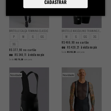
CADASTRAR
BRETELLE CALÇA FEMININA CLASSIC
BRETELLE MASCULINO TRAINING EQUIPE SCOTT
P
M
G
GG
M
G
GG
3G
no cartão
R$ 466,90
3G
ou
à vista no pix
R$ 420,21
no cartão
R$ 377,90
5x
de
R$ 93,38
sem juros
ou
à vista no pix
R$ 340,11
5x
de
R$ 75,58
sem juros
Novidade
Novidade