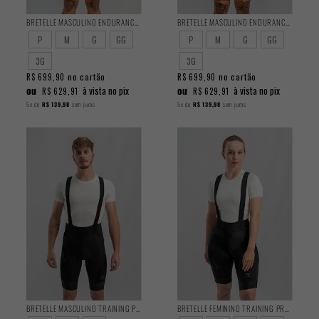
BRETELLE MASCULINO ENDURANCE CARGO CAPER
BRETELLE MASCULINO ENDURANCE CARGO COFFEE
P
M
G
GG
P
M
G
GG
3G
3G
no cartão
no cartão
R$ 699,90
R$ 699,90
ou
ou
à vista no pix
à vista no pix
R$ 629,91
R$ 629,91
5x
de
R$ 139,98
sem juros
5x
de
R$ 139,98
sem juros
BRETELLE MASCULINO TRAINING PRETO 2025
BRETELLE FEMININO TRAINING PRETO 2025