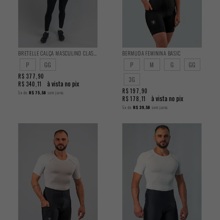
BRETELLE CALÇA MASCULINO CLASSIC
BERMUDA FEMININA BASIC
P
GG
P
M
G
GG
R$ 377,90
3G
à vista no pix
R$ 340,11
R$ 197,90
5x
de
R$ 75,58
sem juros
à vista no pix
R$ 178,11
5x
de
R$ 39,58
sem juros