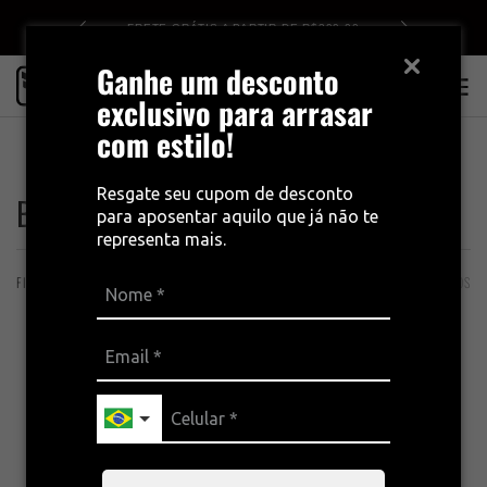
0
10% OFF NO CUPOM BEMVINDO10
Ganhe um desconto
0
exclusivo para arrasar
com estilo!
INÍCIO
BERMUDAS E BRETELLES
Resgate seu cupom de desconto
Bermudas e Bretelles
para aposentar aquilo que já não te
representa mais.
FILTROS
ORDENAÇÃO
46 PRODUTOS
Novidade
Novidade