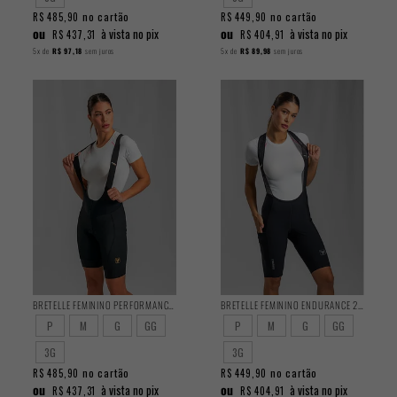
no cartão
no cartão
R$ 485,90
R$ 449,90
ou
ou
à vista no pix
à vista no pix
R$ 437,31
R$ 404,91
5x
de
R$ 97,18
sem juros
5x
de
R$ 89,98
sem juros
BRETELLE FEMININO PERFORMANCE 2025
BRETELLE FEMININO ENDURANCE 2025
P
M
G
GG
P
M
G
GG
3G
3G
no cartão
no cartão
R$ 485,90
R$ 449,90
ou
ou
à vista no pix
à vista no pix
R$ 437,31
R$ 404,91