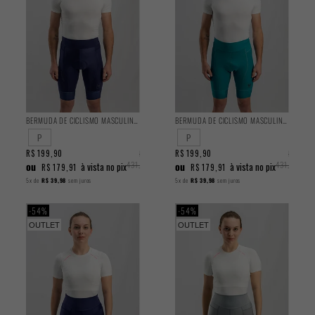
BERMUDA DE CICLISMO MASCULINA TRAINING AZUL 2025
BERMUDA DE CICLISMO MASCULINA TRAINING TURQUESA 2025
P
P
R$ 199,90
R$
R$ 199,90
R$
ou
431,90
ou
431,90
à vista no pix
à vista no pix
R$ 179,91
R$ 179,91
5x
de
R$ 39,98
sem juros
5x
de
R$ 39,98
sem juros
54%
54%
OUTLET
OUTLET