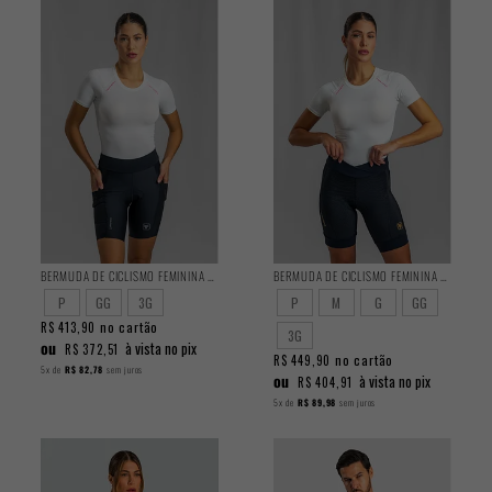
BERMUDA DE CICLISMO FEMININA ENDURANCE 2025
BERMUDA DE CICLISMO FEMININA PERFORMANCE 2025
P
GG
3G
P
M
G
GG
no cartão
R$ 413,90
3G
ou
à vista no pix
R$ 372,51
no cartão
R$ 449,90
5x
de
R$ 82,78
sem juros
ou
à vista no pix
R$ 404,91
5x
de
R$ 89,98
sem juros