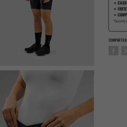
✦
CASH
✦
FRETE
✦
COMP
*Desconto v
COMPARTILH