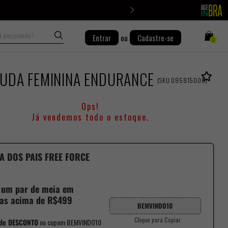
Busca
Entrar
ou
Cadastre-se
0
UDA FEMININA ENDURANCE
(
SKU
095815000
)
Ops!
Já vendemos todo o estoque.
A DOS PAIS FREE FORCE
 um par de meia em
as acima de R$499
BEMVINDO10
Clique para Copiar
de DESCONTO
no cupom BEMVINDO10