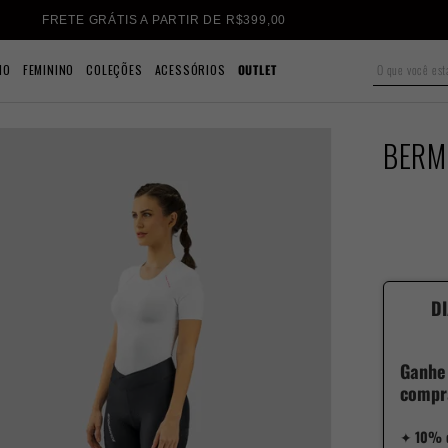
10% OFF NO CUPOM BEMVINDO10
NO
FEMININO
COLEÇÕES
ACESSÓRIOS
OUTLET
BERM
DI
Ganhe
compr
✦
10% 