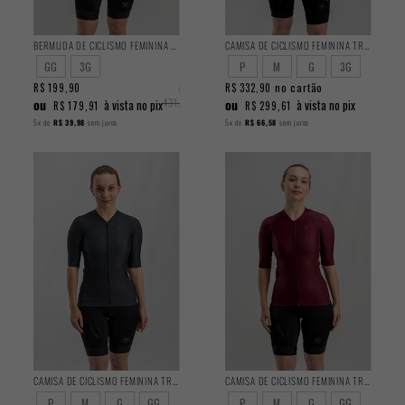
BERMUDA DE CICLISMO FEMININA TRAINING PRETA 2025
CAMISA DE CICLISMO FEMININA TRAINING BRICK
GG
3G
P
M
G
3G
no cartão
R$ 199,90
R$
R$ 332,90
ou
431,90
ou
à vista no pix
à vista no pix
R$ 179,91
R$ 299,61
5x
de
R$ 39,98
sem juros
5x
de
R$ 66,58
sem juros
CAMISA DE CICLISMO FEMININA TRAINING VULKAN
CAMISA DE CICLISMO FEMININA TRAINING GRAPE
P
M
G
GG
P
M
G
GG