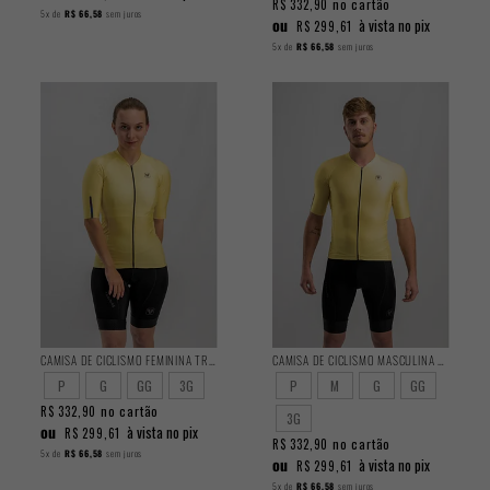
no cartão
R$ 332,90
5x
de
R$ 66,58
sem juros
ou
à vista no pix
R$ 299,61
5x
de
R$ 66,58
sem juros
CAMISA DE CICLISMO FEMININA TRAINING BUTTER
CAMISA DE CICLISMO MASCULINA TRAINING BUTTER
P
G
GG
3G
P
M
G
GG
no cartão
R$ 332,90
3G
ou
à vista no pix
R$ 299,61
no cartão
R$ 332,90
5x
de
R$ 66,58
sem juros
ou
à vista no pix
R$ 299,61
5x
de
R$ 66,58
sem juros