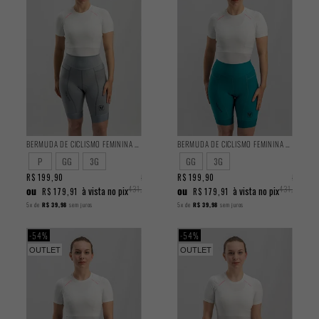
BERMUDA DE CICLISMO FEMININA TRAINING CINZA 2025
BERMUDA DE CICLISMO FEMININA TRAINING TURQUESA 2025
P
GG
3G
GG
3G
R$ 199,90
R$
R$ 199,90
R$
ou
431,90
ou
431,90
à vista no pix
à vista no pix
R$ 179,91
R$ 179,91
5x
de
R$ 39,98
sem juros
5x
de
R$ 39,98
sem juros
54%
54%
OUTLET
OUTLET