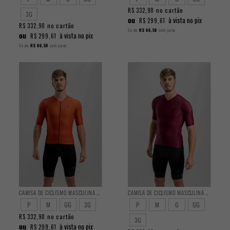
no cartão
R$ 332,90
3G
ou
à vista no pix
R$ 299,61
no cartão
R$ 332,90
5x
de
R$ 66,58
sem juros
ou
à vista no pix
R$ 299,61
5x
de
R$ 66,58
sem juros
CAMISA DE CICLISMO MASCULINA TRAINING BRICK
CAMISA DE CICLISMO MASCULINA TRAINING GRAPE
P
M
GG
3G
P
M
G
GG
no cartão
R$ 332,90
3G
ou
à vista no pix
R$ 299,61