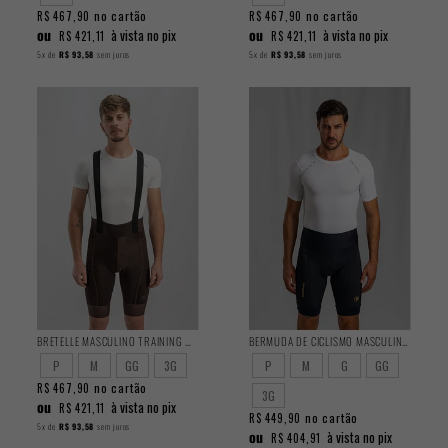
no cartão
no cartão
R$ 467,90
R$ 467,90
ou
ou
à vista no pix
à vista no pix
R$ 421,11
R$ 421,11
5x
de
R$ 93,58
sem juros
5x
de
R$ 93,58
sem juros
BRETELLE MASCULINO TRAINING MARROM 2025
BERMUDA DE CICLISMO MASCULINA PERFORMANCE 2025
P
M
GG
3G
P
M
G
GG
no cartão
R$ 467,90
3G
ou
à vista no pix
R$ 421,11
no cartão
R$ 449,90
5x
de
R$ 93,58
sem juros
ou
à vista no pix
R$ 404,91