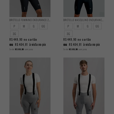
BRETELLE FEMININO ENDURANCE 2025
BRETELLE MASCULINO ENDURANCE 2025
P
M
G
GG
P
M
G
GG
3G
3G
no cartão
no cartão
R$ 449,90
R$ 449,90
ou
ou
à vista no pix
à vista no pix
R$ 404,91
R$ 404,91
5x
de
R$ 89,98
sem juros
5x
de
R$ 89,98
sem juros