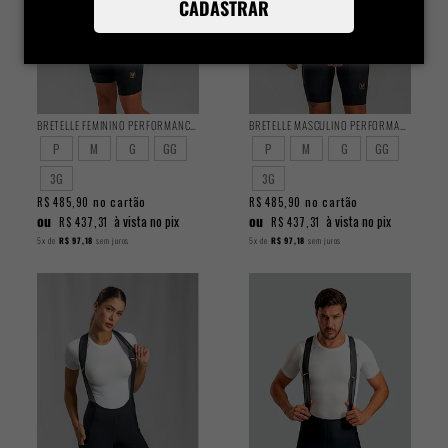
CADASTRAR
BRETELLE FEMININO PERFORMANCE 2025
BRETELLE MASCULINO PERFORMANCE 2025
P
M
G
GG
P
M
G
GG
3G
3G
no cartão
no cartão
R$ 485,90
R$ 485,90
ou
ou
à vista no pix
à vista no pix
R$ 437,31
R$ 437,31
5x
de
R$ 97,18
sem juros
5x
de
R$ 97,18
sem juros