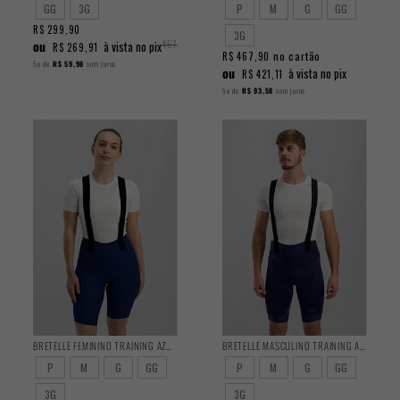
GG
3G
P
M
G
GG
R$ 299,90
R$
3G
ou
467,90
à vista no pix
R$ 269,91
no cartão
R$ 467,90
5x
de
R$ 59,98
sem juros
ou
à vista no pix
R$ 421,11
5x
de
R$ 93,58
sem juros
BRETELLE FEMININO TRAINING AZUL 2025
BRETELLE MASCULINO TRAINING AZUL 2025
P
M
G
GG
P
M
G
GG
3G
3G