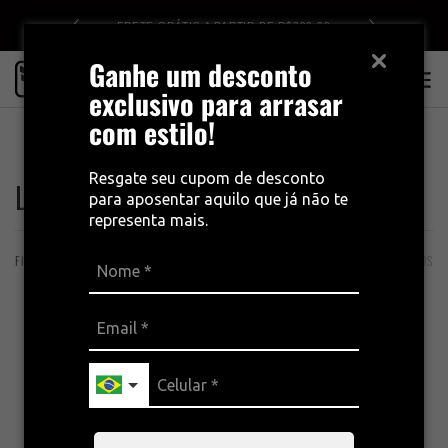
DE R$499
FRETE GRÁTIS A PARTIR DE R$399,00
Ganhe um desconto
0
exclusivo para arrasar
com estilo!
INÍCIO
LANÇAMENTOS
Resgate seu cupom de desconto
LANÇAMENTOS
para aposentar aquilo que já não te
representa mais.
FILTROS
ORDENAÇÃO
28 PRODUTOS