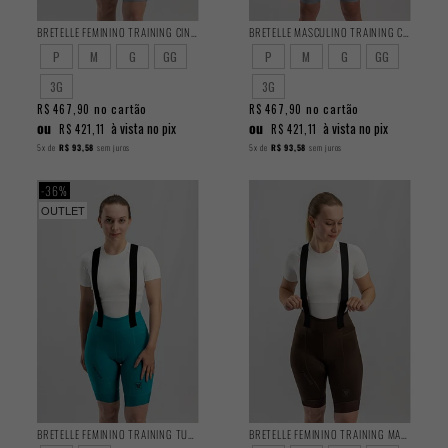
BRETELLE FEMININO TRAINING CINZA 2025
BRETELLE MASCULINO TRAINING CINZA 2025
P
M
G
GG
P
M
G
GG
3G
3G
no cartão
no cartão
R$ 467,90
R$ 467,90
ou
ou
à vista no pix
à vista no pix
R$ 421,11
R$ 421,11
5x
de
R$ 93,58
sem juros
5x
de
R$ 93,58
sem juros
36%
OUTLET
BRETELLE FEMININO TRAINING TURQUESA 2025
BRETELLE FEMININO TRAINING MARROM 2025