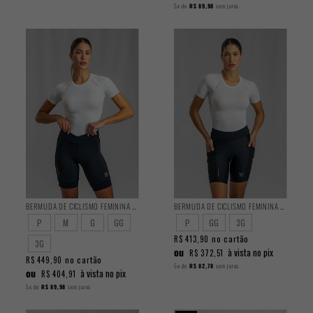
5x
de
R$ 89,98
sem juros
BERMUDA DE CICLISMO FEMININA PERFORMANCE 2025
BERMUDA DE CICLISMO FEMININA ENDURANCE 2025
P
M
G
GG
P
GG
3G
no cartão
R$ 413,90
3G
ou
à vista no pix
R$ 372,51
no cartão
R$ 449,90
5x
de
R$ 82,78
sem juros
ou
à vista no pix
R$ 404,91
5x
de
R$ 89,98
sem juros