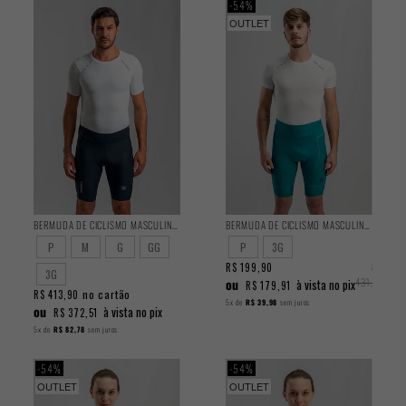
54%
OUTLET
BERMUDA DE CICLISMO MASCULINA ENDURANCE 2025
BERMUDA DE CICLISMO MASCULINA TRAINING TURQUESA 2025
P
M
G
GG
P
3G
R$ 199,90
R$
3G
ou
431,90
à vista no pix
R$ 179,91
no cartão
R$ 413,90
5x
de
R$ 39,98
sem juros
ou
à vista no pix
R$ 372,51
5x
de
R$ 82,78
sem juros
54%
54%
OUTLET
OUTLET