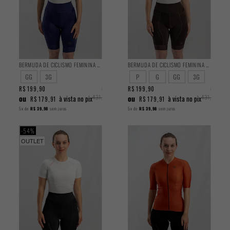
BERMUDA DE CICLISMO FEMININA TRAINING AZUL 2025
BERMUDA DE CICLISMO FEMININA TRAINING MARROM 2025
GG
3G
P
G
GG
3G
R$ 199,90
R$
R$ 199,90
R$
ou
431,90
ou
431,90
à vista no pix
à vista no pix
R$ 179,91
R$ 179,91
5x
de
R$ 39,98
sem juros
5x
de
R$ 39,98
sem juros
54%
OUTLET