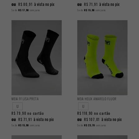
ou
ou
à vista no pix
à vista no pix
R$ 80,91
R$ 71,91
5x
de
R$ 17,98
sem juros
5x
de
R$ 15,98
sem juros
MEIA FF LISA PRETA
MEIA HELIX AMARELO FLUOR
U
U
no cartão
no cartão
R$ 79,90
R$ 118,90
ou
ou
à vista no pix
à vista no pix
R$ 71,91
R$ 107,01
5x
de
R$ 15,98
sem juros
5x
de
R$ 23,78
sem juros