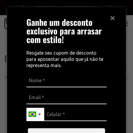
DE R$499
FRETE GRÁTIS A PARTIR DE R$399,00
Ganhe um desconto
0
exclusivo para arrasar
com estilo!
INÍCIO
INVERNO MASCULINO
Resgate seu cupom de desconto
INVERNO MASCULINO
para aposentar aquilo que já não te
representa mais.
FILTROS
ORDENAÇÃO
24 PRODUTOS