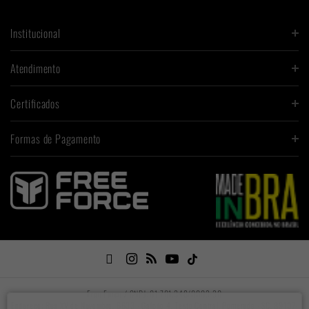
Institucional
Atendimento
Certificados
Formas de Pagamento

Free Force / CNPJ: 01.701.348/0003-30
Endereço: Rua XV de Novembro, 6633 - Galpão 4. Testo Central. Pomerode - SC, 89107-