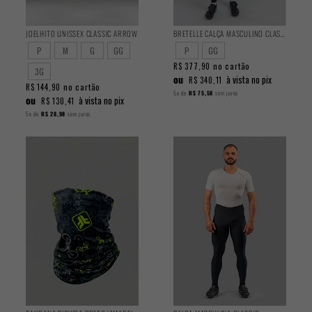
JOELHITO UNISSEX CLASSIC ARROW
BRETELLE CALÇA MASCULINO CLASSIC
P
M
G
GG
P
GG
no cartão
R$ 377,90
3G
ou
à vista no pix
R$ 340,11
no cartão
R$ 144,90
5x
de
R$ 75,58
sem juros
ou
à vista no pix
R$ 130,41
5x
de
R$ 28,98
sem juros