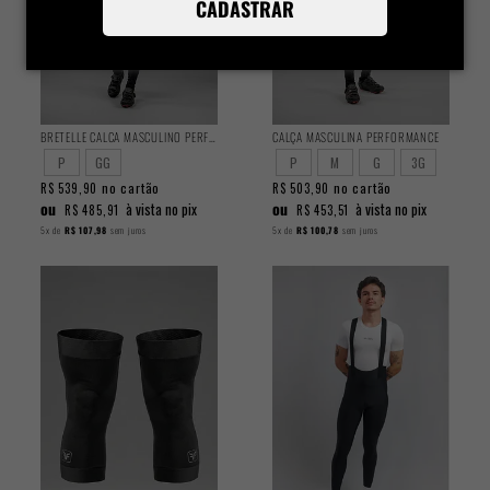
CADASTRAR
BRETELLE CALCA MASCULINO PERFORMANCE
CALÇA MASCULINA PERFORMANCE
P
GG
P
M
G
3G
no cartão
no cartão
R$ 539,90
R$ 503,90
ou
ou
à vista no pix
à vista no pix
R$ 485,91
R$ 453,51
5x
de
R$ 107,98
sem juros
5x
de
R$ 100,78
sem juros