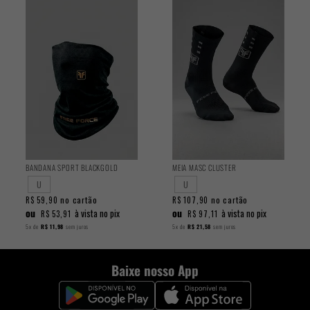
BANDANA SPORT BLACKGOLD
MEIA MASC CLUSTER
U
U
no cartão
no cartão
R$ 59,90
R$ 107,90
ou
ou
à vista no pix
à vista no pix
R$ 53,91
R$ 97,11
5x
de
R$ 11,98
sem juros
5x
de
R$ 21,58
sem juros
Baixe nosso App