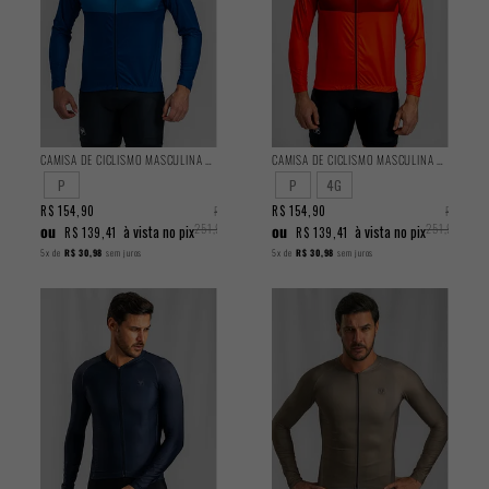
CAMISA DE CICLISMO MASCULINA BASIC MANGA LONGA OCEAN
CAMISA DE CICLISMO MASCULINA BASIC MANGA LONGA DAMASCO
P
P
4G
R$ 154,90
R$
R$ 154,90
R$
ou
251,90
ou
251,90
à vista no pix
à vista no pix
R$ 139,41
R$ 139,41
5x
de
R$ 30,98
sem juros
5x
de
R$ 30,98
sem juros