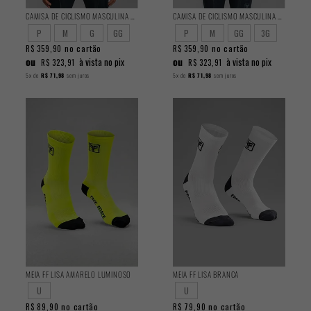
CAMISA DE CICLISMO MASCULINA TRAINING MANGA LONGA OCEAN
CAMISA DE CICLISMO MASCULINA TRAINING MANGA LONGA FERRUGEM
P
M
G
GG
P
M
GG
3G
no cartão
no cartão
R$ 359,90
R$ 359,90
ou
ou
à vista no pix
à vista no pix
R$ 323,91
R$ 323,91
5x
de
R$ 71,98
sem juros
5x
de
R$ 71,98
sem juros
MEIA FF LISA AMARELO LUMINOSO
MEIA FF LISA BRANCA
U
U
no cartão
no cartão
R$ 89,90
R$ 79,90