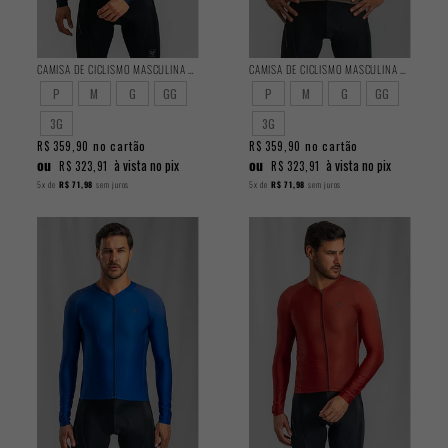
CAMISA DE CICLISMO MASCULINA TRAINING MANGA LONGA GRAVITY
CAMISA DE CICLISMO MASCULINA TRAINING MANGA LONGA MOUSSE
P
M
G
GG
P
M
G
GG
3G
3G
no cartão
no cartão
R$ 359,90
R$ 359,90
ou
ou
à vista no pix
à vista no pix
R$ 323,91
R$ 323,91
5x
de
R$ 71,98
sem juros
5x
de
R$ 71,98
sem juros