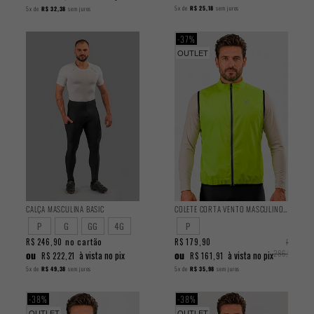
5x
de
R$ 25,18
sem juros
5x
de
R$ 32,38
sem juros
37%
OUTLET
CALÇA MASCULINA BASIC
COLETE CORTA VENTO MASCULINO CLASSIC
P
G
GG
4G
P
no cartão
R$ 246,90
R$ 179,90
R$
ou
ou
286,90
à vista no pix
à vista no pix
R$ 222,21
R$ 161,91
5x
de
R$ 49,38
sem juros
5x
de
R$ 35,98
sem juros
38%
38%
OUTLET
OUTLET