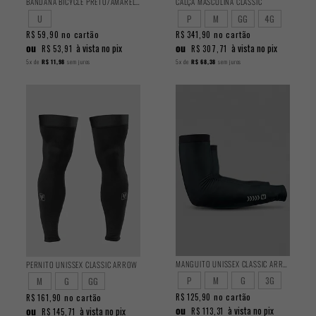
BANDANA BICYCLE PRETO/AMARELO
CALÇA MASCULINA CLASSIC
U
P
M
GG
4G
no cartão
no cartão
R$ 59,90
R$ 341,90
ou
ou
à vista no pix
à vista no pix
R$ 53,91
R$ 307,71
5x
de
R$ 11,98
sem juros
5x
de
R$ 68,38
sem juros
MANGUITO UNISSEX CLASSIC ARROW
PERNITO UNISSEX CLASSIC ARROW
P
M
G
3G
M
G
GG
no cartão
no cartão
R$ 125,90
R$ 161,90
ou
ou
à vista no pix
à vista no pix
R$ 113,31
R$ 145,71