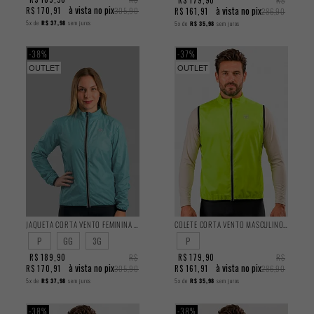
à vista no pix
à vista no pix
R$ 170,91
305,90
R$ 161,91
286,90
5x
de
R$ 37,98
sem juros
5x
de
R$ 35,98
sem juros
38%
37%
OUTLET
OUTLET
JAQUETA CORTA VENTO FEMININA CLASSIC
COLETE CORTA VENTO MASCULINO CLASSIC
P
GG
3G
P
R$ 189,90
R$
R$ 179,90
R$
à vista no pix
à vista no pix
R$ 170,91
305,90
R$ 161,91
286,90
5x
de
R$ 37,98
sem juros
5x
de
R$ 35,98
sem juros
38%
38%