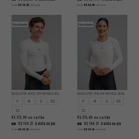
5x
de
R$ 49,38
sem juros
5x
de
R$ 68,38
sem juros
Novidade
Novidade
BASELAYER MASC AIR BRANCA MANGA LONGA
BASELAYER FEM AIR BRANCA MANGA LONGA
P
M
G
GG
P
M
G
GG
3G
3G
no cartão
no cartão
R$ 215,90
R$ 215,90
ou
ou
à vista no pix
à vista no pix
R$ 194,31
R$ 194,31
5x
de
R$ 43,18
sem juros
5x
de
R$ 43,18
sem juros