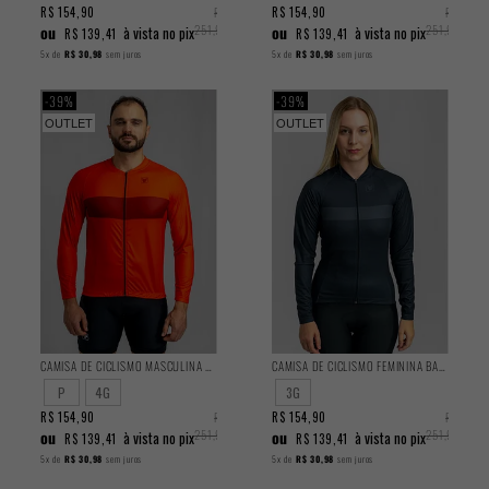
R$ 154,90
R$
R$ 154,90
R$
ou
251,90
ou
251,90
à vista no pix
à vista no pix
R$ 139,41
R$ 139,41
5x
de
R$ 30,98
sem juros
5x
de
R$ 30,98
sem juros
39%
39%
OUTLET
OUTLET
CAMISA DE CICLISMO MASCULINA BASIC MANGA LONGA DAMASCO
CAMISA DE CICLISMO FEMININA BASIC MANGA LONGA GRAVITY
P
4G
3G
R$ 154,90
R$
R$ 154,90
R$
ou
251,90
ou
251,90
à vista no pix
à vista no pix
R$ 139,41
R$ 139,41
5x
de
R$ 30,98
sem juros
5x
de
R$ 30,98
sem juros