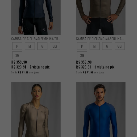
CAMISA DE CICLISMO FEMININA TRAINING MANGA LONGA GRAVITY
CAMISA DE CICLISMO MASCULINA TRAINING MANGA LONGA MOUSSE
P
M
G
GG
P
M
G
GG
3G
3G
R$ 359,90
R$ 359,90
à vista no pix
à vista no pix
R$ 323,91
R$ 323,91
5x
de
R$ 71,98
sem juros
5x
de
R$ 71,98
sem juros