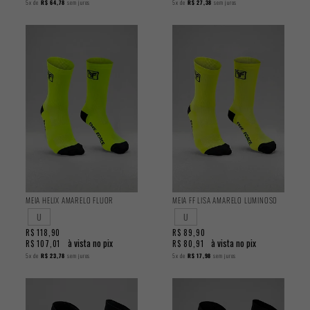
5x
de
R$ 64,78
sem juros
5x
de
R$ 27,38
sem juros
MEIA HELIX AMARELO FLUOR
MEIA FF LISA AMARELO LUMINOSO
U
U
R$ 118,90
R$ 89,90
à vista no pix
à vista no pix
R$ 107,01
R$ 80,91
5x
de
R$ 23,78
sem juros
5x
de
R$ 17,98
sem juros