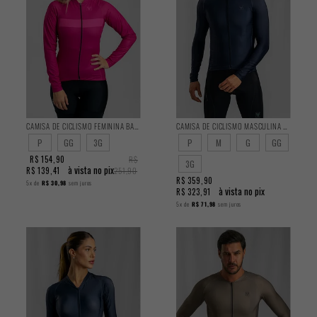
CAMISA DE CICLISMO FEMININA BASIC MANGA LONGA CANDY
CAMISA DE CICLISMO MASCULINA TRAINING MANGA LONGA GRAVITY
P
GG
3G
P
M
G
GG
R$ 154,90
R$
3G
à vista no pix
R$ 139,41
251,90
R$ 359,90
5x
de
R$ 30,98
sem juros
à vista no pix
R$ 323,91
5x
de
R$ 71,98
sem juros