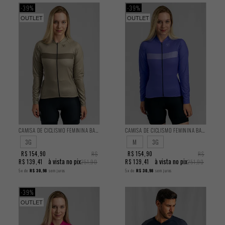
39%
39%
OUTLET
OUTLET
CAMISA DE CICLISMO FEMININA BASIC MANGA LONGA MASCAVO
CAMISA DE CICLISMO FEMININA BASIC MANGA LONGA HORTÊNSIA
3G
M
3G
R$ 154,90
R$
R$ 154,90
R$
à vista no pix
à vista no pix
R$ 139,41
251,90
R$ 139,41
251,90
5x
de
R$ 30,98
sem juros
5x
de
R$ 30,98
sem juros
39%
OUTLET