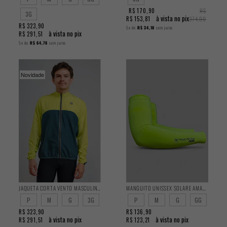
R$ 170,90
R$
3G
à vista no pix
R$ 153,81
374,90
R$ 323,90
5x
de
R$ 34,18
sem juros
à vista no pix
R$ 291,51
5x
de
R$ 64,78
sem juros
Novidade
JAQUETA CORTA VENTO MASCULINA CLASSIC SIMIC
MANGUITO UNISSEX SOLARE AMARELO FLUOR
P
M
G
3G
P
M
G
GG
R$ 323,90
R$ 136,90
à vista no pix
à vista no pix
R$ 291,51
R$ 123,21