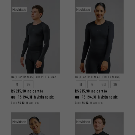
Novidade
Novidade
BASELAYER MASC AIR PRETA MANGA LONGA
BASELAYER FEM AIR PRETA MANGA LONGA
M
3G
M
G
GG
3G
no cartão
no cartão
R$ 215,90
R$ 215,90
ou
ou
à vista no pix
à vista no pix
R$ 194,31
R$ 194,31
5x
de
R$ 43,18
sem juros
5x
de
R$ 43,18
sem juros
Novidade
Novidade