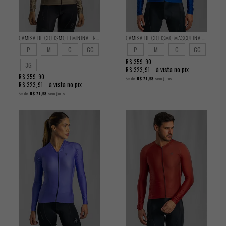
CAMISA DE CICLISMO FEMININA TRAINING MANGA LONGA MASCAVO
CAMISA DE CICLISMO MASCULINA TRAINING MANGA LONGA OCEAN
P
M
G
GG
P
M
G
GG
R$ 359,90
3G
à vista no pix
R$ 323,91
R$ 359,90
5x
de
R$ 71,98
sem juros
à vista no pix
R$ 323,91
5x
de
R$ 71,98
sem juros