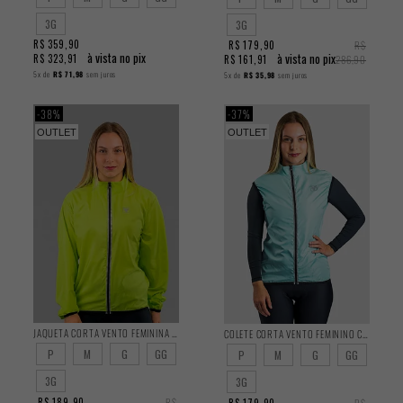
3G
3G
R$ 359,90
R$ 179,90
R$
à vista no pix
à vista no pix
R$ 323,91
R$ 161,91
286,90
5x
de
R$ 71,98
sem juros
5x
de
R$ 35,98
sem juros
38%
37%
OUTLET
OUTLET
JAQUETA CORTA VENTO FEMININA CLASSIC
COLETE CORTA VENTO FEMININO CLASSIC
P
M
G
GG
P
M
G
GG
3G
3G
R$ 189,90
R$
R$ 179,90
R$