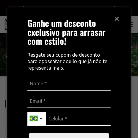
0
10% OFF NO CUPOM BEMVINDO10
Ganhe um desconto
0
exclusivo para arrasar
com estilo!
Resgate seu cupom de desconto
para aposentar aquilo que já não te
representa mais.
INÍCIO
INVERNO
INVERNO
CALÇAS E BRETELLES
JAQUETAS E COLETES
BASE LAYER
TÉRMICOS