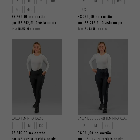
P
M
G
GG
P
M
G
GG
3G
4G
3G
no cartão
no cartão
R$ 269,90
R$ 269,90
ou
ou
à vista no pix
à vista no pix
R$ 242,91
R$ 242,91
5x
de
R$ 53,98
sem juros
5x
de
R$ 53,98
sem juros
CALÇA FEMININA BASIC
CALÇA DE CICLISMO FEMININA CLASSIC
P
M
GG
P
M
GG
no cartão
no cartão
R$ 246,90
R$ 341,90
ou
ou
à vista no pix
à vista no pix
R$ 222,21
R$ 307,71