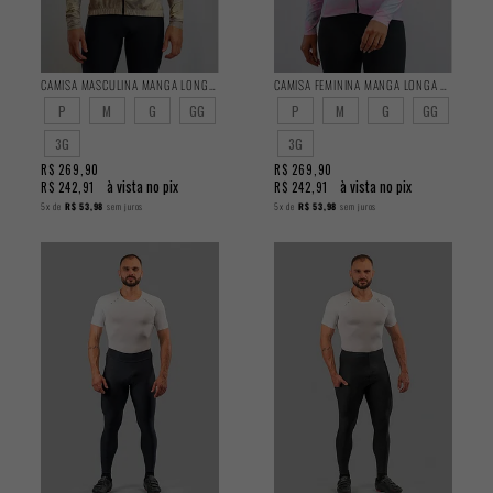
CAMISA MASCULINA MANGA LONGA BASIC RADAR
CAMISA FEMININA MANGA LONGA BASIC RADAR
P
M
G
GG
P
M
G
GG
3G
3G
R$ 269,90
R$ 269,90
à vista no pix
à vista no pix
R$ 242,91
R$ 242,91
5x
de
R$ 53,98
sem juros
5x
de
R$ 53,98
sem juros