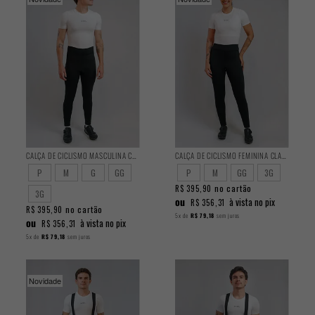
CALÇA DE CICLISMO MASCULINA CLASSIC PELUCIADA
CALÇA DE CICLISMO FEMININA CLASSIC PELUCIADA
P
M
G
GG
P
M
GG
3G
no cartão
R$ 395,90
3G
ou
à vista no pix
R$ 356,31
no cartão
R$ 395,90
5x
de
R$ 79,18
sem juros
ou
à vista no pix
R$ 356,31
5x
de
R$ 79,18
sem juros
Novidade