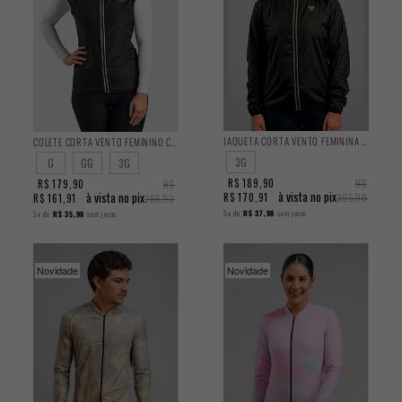
JAQUETA CORTA VENTO FEMININA CLASSIC
COLETE CORTA VENTO FEMININO CLASSIC
3G
G
GG
3G
R$ 189,90
R$
R$ 179,90
R$
à vista no pix
à vista no pix
R$ 170,91
305,90
R$ 161,91
286,90
5x
de
R$ 37,98
sem juros
5x
de
R$ 35,98
sem juros
Novidade
Novidade