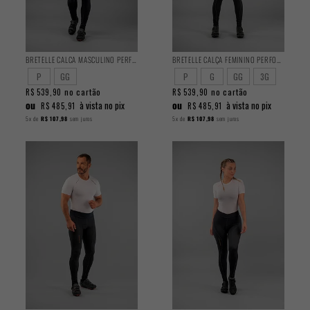
BRETELLE CALCA MASCULINO PERFORMANCE
BRETELLE CALÇA FEMININO PERFORMANCE
P
GG
P
G
GG
3G
no cartão
no cartão
R$ 539,90
R$ 539,90
ou
ou
à vista no pix
à vista no pix
R$ 485,91
R$ 485,91
5x
de
R$ 107,98
sem juros
5x
de
R$ 107,98
sem juros