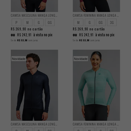
CAMISA MASCULINA MANGA LONGA BASIC TINTO
CAMISA FEMININA MANGA LONGA BASIC ROUGE
P
M
G
GG
M
G
GG
3G
no cartão
no cartão
R$ 269,90
R$ 269,90
ou
ou
à vista no pix
à vista no pix
R$ 242,91
R$ 242,91
5x
de
R$ 53,98
sem juros
5x
de
R$ 53,98
sem juros
Novidade
Novidade
CAMISA MASCULINA MANGA LONGA BASIC RIDDLE
CAMISA FEMININA MANGA LONGA BASIC WIRE