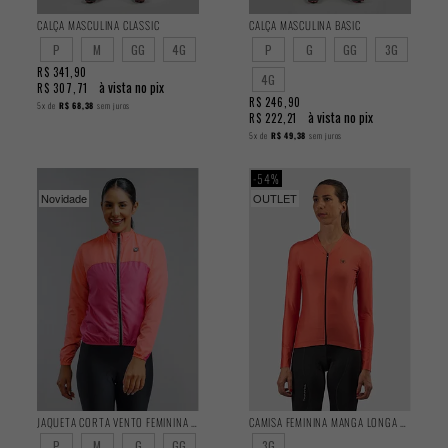
CALÇA MASCULINA CLASSIC
CALÇA MASCULINA BASIC
P
M
GG
4G
P
G
GG
3G
R$ 341,90
4G
à vista no pix
R$ 307,71
R$ 246,90
5x
de
R$ 68,38
sem juros
à vista no pix
R$ 222,21
5x
de
R$ 49,38
sem juros
54%
Novidade
OUTLET
JAQUETA CORTA VENTO FEMININA CLASSIC IZZET
CAMISA FEMININA MANGA LONGA TRAINING LIVING
P
M
G
GG
3G