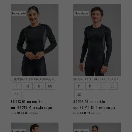
Novidade
Novidade
SEGUNDA PELE MANGA LONGA FEMININA PELUCIADA
SEGUNDA PELE MANGA LONGA MASCULINA PELUCIADA
P
M
G
GG
P
M
G
GG
3G
3G
no cartão
no cartão
R$ 233,90
R$ 233,90
ou
ou
à vista no pix
à vista no pix
R$ 210,51
R$ 210,51
5x
de
R$ 46,78
sem juros
5x
de
R$ 46,78
sem juros
Novidade
Novidade