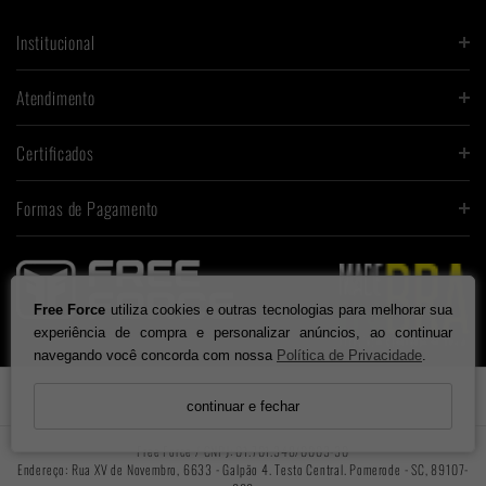
Institucional
Atendimento
Certificados
Formas de Pagamento
Free Force
utiliza cookies e outras tecnologias para melhorar sua
experiência de compra e personalizar anúncios, ao continuar
navegando você concorda com nossa
Política de Privacidade
.

continuar e fechar
Free Force / CNPJ: 01.701.348/0003-30
Endereço: Rua XV de Novembro, 6633 - Galpão 4. Testo Central. Pomerode - SC, 89107-