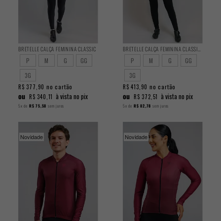
BRETELLE CALÇA FEMININA CLASSIC
BRETELLE CALÇA FEMININA CLASSIC PELUCIADA
P
M
G
GG
P
M
G
GG
3G
3G
no cartão
no cartão
R$ 377,90
R$ 413,90
ou
ou
à vista no pix
à vista no pix
R$ 340,11
R$ 372,51
5x
de
R$ 75,58
sem juros
5x
de
R$ 82,78
sem juros
Novidade
Novidade