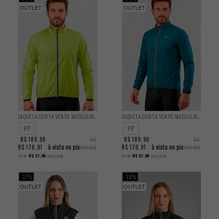
OUTLET
OUTLET
JAQUETA CORTA VENTO MASCULINA CLASSIC
JAQUETA CORTA VENTO MASCULINA CLASSIC
PP
PP
R$ 189,90
R$
R$ 189,90
R$
à vista no pix
à vista no pix
R$ 170,91
305,90
R$ 170,91
305,90
5x
de
R$ 37,98
sem juros
5x
de
R$ 37,98
sem juros
37%
38%
OUTLET
OUTLET