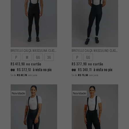
BRETELLE CALÇA MASCULINA CLASSIC PELUCIADA
BRETELLE CALÇA MASCULINO CLASSIC
P
M
GG
3G
P
GG
no cartão
no cartão
R$ 413,90
R$ 377,90
ou
ou
à vista no pix
à vista no pix
R$ 372,51
R$ 340,11
5x
de
R$ 82,78
sem juros
5x
de
R$ 75,58
sem juros
Novidade
Novidade