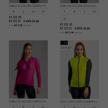
CAMISA DE CICLISMO FEMININA TRAINING MANGA LONGA HORTÊNSIA
CAMISA DE CICLISMO MASCULINA TRAINING MANGA LONGA FERRUGEM
M
G
GG
3G
P
M
G
GG
R$ 359,90
3G
à vista no pix
R$ 323,91
R$ 359,90
5x
de
R$ 71,98
sem juros
à vista no pix
R$ 323,91
5x
de
R$ 71,98
sem juros
37%
OUTLET
CAMISA DE CICLISMO FEMININA TRAINING MANGA LONGA CANDY
COLETE CORTA VENTO FEMININO CLASSIC
P
M
G
GG
P
M
G
GG