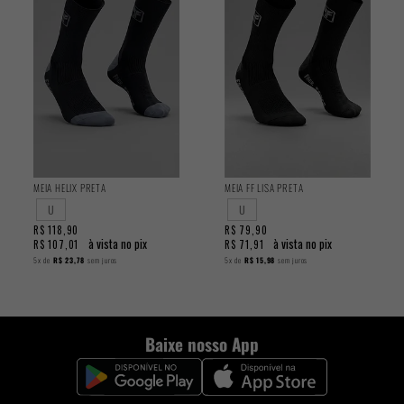
MEIA HELIX PRETA
MEIA FF LISA PRETA
U
U
R$ 118,90
R$ 79,90
à vista no pix
à vista no pix
R$ 107,01
R$ 71,91
5x
de
R$ 23,78
sem juros
5x
de
R$ 15,98
sem juros
Baixe nosso App