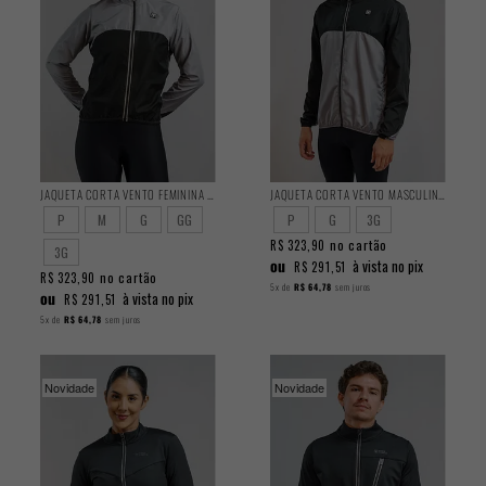
JAQUETA CORTA VENTO FEMININA CLASSIC AZORIOUS
JAQUETA CORTA VENTO MASCULINA CLASSIC BOROS
P
M
G
GG
P
G
3G
no cartão
R$ 323,90
3G
ou
à vista no pix
R$ 291,51
no cartão
R$ 323,90
5x
de
R$ 64,78
sem juros
ou
à vista no pix
R$ 291,51
5x
de
R$ 64,78
sem juros
Novidade
Novidade