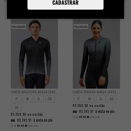
FILTROS
ORDENAÇÃO
86 PRODUTOS
CADASTRAR
Novidade
Novidade
CAMISA MASCULINA MANGA LONGA BASIC SHADOW
CAMISA FEMININA MANGA LONGA BASIC SHADOW
P
M
G
GG
P
M
G
GG
no cartão
R$ 269,90
3G
ou
à vista no pix
R$ 242,91
no cartão
R$ 269,90
5x
de
R$ 53,98
sem juros
ou
à vista no pix
R$ 242,91
5x
de
R$ 53,98
sem juros