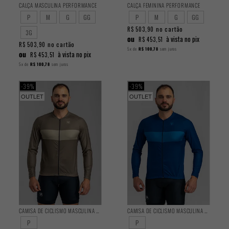
CALÇA MASCULINA PERFORMANCE
CALÇA FEMININA PERFORMANCE
P
M
G
GG
P
M
G
GG
no cartão
R$ 503,90
3G
ou
à vista no pix
R$ 453,51
no cartão
R$ 503,90
5x
de
R$ 100,78
sem juros
ou
à vista no pix
R$ 453,51
5x
de
R$ 100,78
sem juros
39%
39%
OUTLET
OUTLET
CAMISA DE CICLISMO MASCULINA BASIC MANGA LONGA MOUSSE
CAMISA DE CICLISMO MASCULINA BASIC MANGA LONGA OCEAN
P
P