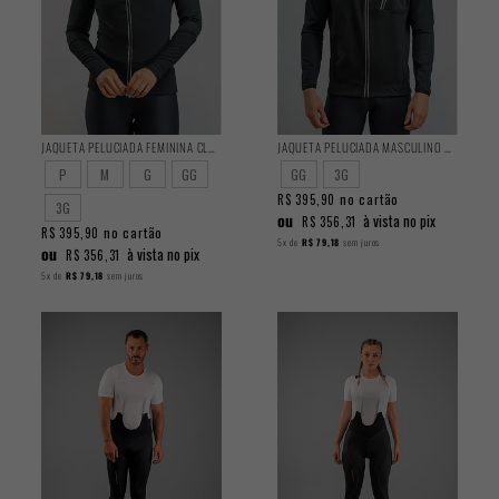
JAQUETA PELUCIADA FEMININA CLASSIC
JAQUETA PELUCIADA MASCULINO CLASSIC
P
M
G
GG
GG
3G
no cartão
R$ 395,90
3G
ou
à vista no pix
R$ 356,31
no cartão
R$ 395,90
5x
de
R$ 79,18
sem juros
ou
à vista no pix
R$ 356,31
5x
de
R$ 79,18
sem juros