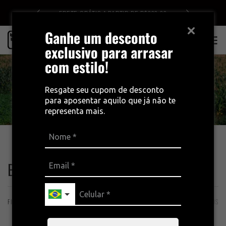
DE R$499
FRETE GRÁTIS A PARTIR DE R$399,00
Ganhe um desconto
0
exclusivo para arrasar
com estilo!
Resgate seu cupom de desconto
para aposentar aquilo que já não te
representa mais.
INÍCIO
BEST-SELLERS
Best-Sellers
FILTROS
ORDENAÇÃO
27 PRODUTOS