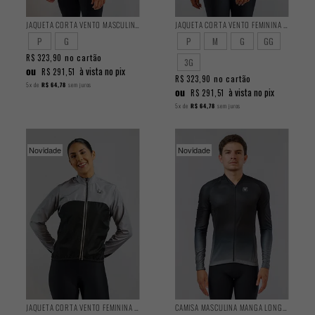
JAQUETA CORTA VENTO MASCULINA CLASSIC BOROS
JAQUETA CORTA VENTO FEMININA CLASSIC IZZET
P
G
P
M
G
GG
no cartão
R$ 323,90
3G
ou
à vista no pix
R$ 291,51
no cartão
R$ 323,90
5x
de
R$ 64,78
sem juros
ou
à vista no pix
R$ 291,51
5x
de
R$ 64,78
sem juros
Novidade
Novidade
JAQUETA CORTA VENTO FEMININA CLASSIC AZORIOUS
CAMISA MASCULINA MANGA LONGA BASIC SHADOW