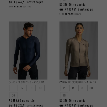
ou
à vista no pix
R$ 242,91
no cartão
R$ 359,90
5x
de
R$ 53,98
sem juros
ou
à vista no pix
R$ 323,91
5x
de
R$ 71,98
sem juros
CAMISA DE CICLISMO MASCULINA TRAINING MANGA LONGA GRAVITY
CAMISA DE CICLISMO FEMININA TRAINING MANGA LONGA MASCAVO
P
M
G
GG
P
M
G
GG
3G
3G
no cartão
no cartão
R$ 359,90
R$ 359,90
ou
ou
à vista no pix
à vista no pix
R$ 323,91
R$ 323,91