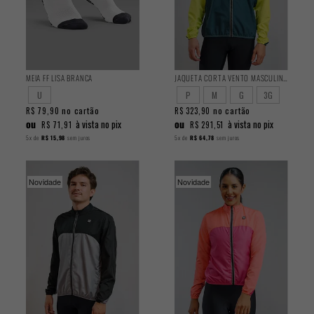
MEIA FF LISA BRANCA
JAQUETA CORTA VENTO MASCULINA CLASSIC SIMIC
U
P
M
G
3G
no cartão
no cartão
R$ 79,90
R$ 323,90
ou
ou
à vista no pix
à vista no pix
R$ 71,91
R$ 291,51
5x
de
R$ 15,98
sem juros
5x
de
R$ 64,78
sem juros
Novidade
Novidade