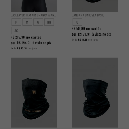
BASELAYER FEM AIR BRANCA MANGA LONGA
BANDANA UNISSEX BASIC
P
M
G
GG
U
no cartão
R$ 59,90
3G
ou
à vista no pix
R$ 53,91
no cartão
R$ 215,90
5x
de
R$ 11,98
sem juros
ou
à vista no pix
R$ 194,31
5x
de
R$ 43,18
sem juros