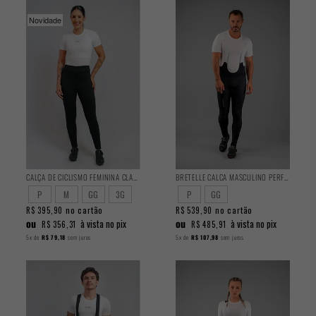
Novidade
CALÇA DE CICLISMO FEMININA CLASSIC PELUCIADA
BRETELLE CALCA MASCULINO PERFORMANCE
P
M
GG
3G
P
GG
no cartão
no cartão
R$ 395,90
R$ 539,90
ou
ou
à vista no pix
à vista no pix
R$ 356,31
R$ 485,91
5x
de
R$ 79,18
sem juros
5x
de
R$ 107,98
sem juros