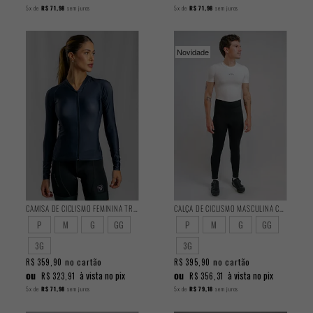
5x
de
R$ 71,98
sem juros
5x
de
R$ 71,98
sem juros
Novidade
CAMISA DE CICLISMO FEMININA TRAINING MANGA LONGA GRAVITY
CALÇA DE CICLISMO MASCULINA CLASSIC PELUCIADA
P
M
G
GG
P
M
G
GG
3G
3G
no cartão
no cartão
R$ 359,90
R$ 395,90
ou
ou
à vista no pix
à vista no pix
R$ 323,91
R$ 356,31
5x
de
R$ 71,98
sem juros
5x
de
R$ 79,18
sem juros