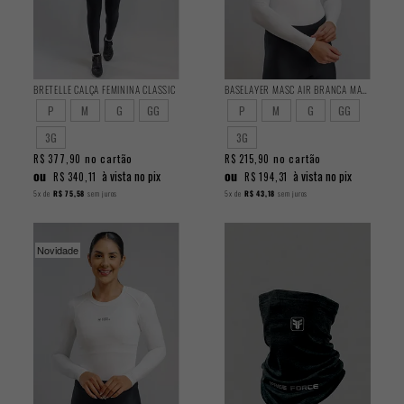
BRETELLE CALÇA FEMININA CLASSIC
BASELAYER MASC AIR BRANCA MANGA LONGA
P
M
G
GG
P
M
G
GG
3G
3G
no cartão
no cartão
R$ 377,90
R$ 215,90
ou
ou
à vista no pix
à vista no pix
R$ 340,11
R$ 194,31
5x
de
R$ 75,58
sem juros
5x
de
R$ 43,18
sem juros
Novidade