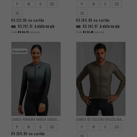
P
M
G
GG
P
M
G
GG
3G
3G
no cartão
no cartão
R$ 323,90
R$ 269,90
ou
ou
à vista no pix
à vista no pix
R$ 291,51
R$ 242,91
5x
de
R$ 64,78
sem juros
5x
de
R$ 53,98
sem juros
Novidade
CAMISA FEMININA MANGA LONGA BASIC SHADOW
CAMISA DE CICLISMO MASCULINA TRAINING MANGA LONGA MOUSSE
P
M
G
GG
P
M
G
GG
no cartão
R$ 269,90
3G