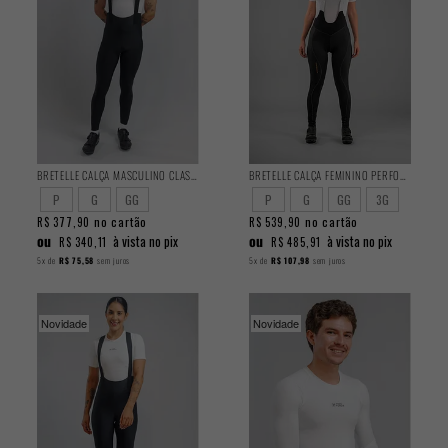
BRETELLE CALÇA MASCULINO CLASSIC
BRETELLE CALÇA FEMININO PERFORMANCE
P
G
GG
P
G
GG
3G
no cartão
no cartão
R$ 377,90
R$ 539,90
ou
ou
à vista no pix
à vista no pix
R$ 340,11
R$ 485,91
5x
de
R$ 75,58
sem juros
5x
de
R$ 107,98
sem juros
Novidade
Novidade