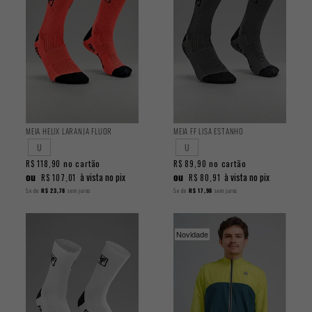
MEIA HELIX LARANJA FLUOR
MEIA FF LISA ESTANHO
U
U
no cartão
no cartão
R$ 118,90
R$ 89,90
ou
ou
à vista no pix
à vista no pix
R$ 107,01
R$ 80,91
5x
de
R$ 23,78
sem juros
5x
de
R$ 17,98
sem juros
Novidade