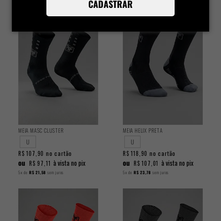
CADASTRAR
MEIA MASC CLUSTER
MEIA HELIX PRETA
U
U
no cartão
no cartão
R$ 107,90
R$ 118,90
ou
ou
à vista no pix
à vista no pix
R$ 97,11
R$ 107,01
5x
de
R$ 21,58
sem juros
5x
de
R$ 23,78
sem juros